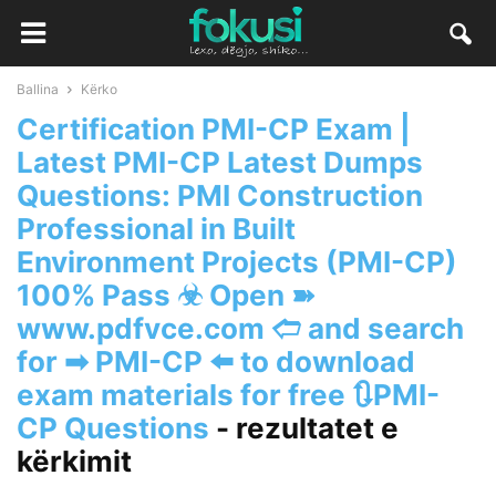
Ballina
Kërko
Certification PMI-CP Exam |
Latest PMI-CP Latest Dumps
Questions: PMI Construction
Professional in Built
Environment Projects (PMI-CP)
100% Pass ☣ Open ➽
www.pdfvce.com 🢪 and search
for ➡ PMI-CP ️⬅️ to download
exam materials for free 🔃PMI-
CP Questions
-
rezultatet e
kërkimit