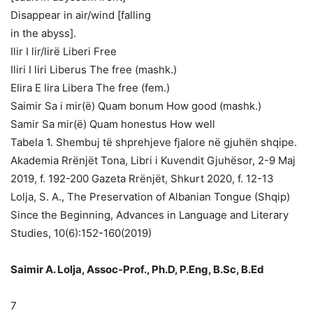
Disappear in air/wind [falling
in the abyss].
Ilir I lir/lirë Liberi Free
Iliri I liri Liberus The free (mashk.)
Elira E lira Libera The free (fem.)
Saimir Sa i mir(ë) Quam bonum How good (mashk.)
Samir Sa mir(ë) Quam honestus How well
Tabela 1. Shembuj të shprehjeve fjalore në gjuhën shqipe.
Akademia Rrënjët Tona, Libri i Kuvendit Gjuhësor, 2-9 Maj
2019, f. 192-200 Gazeta Rrënjët, Shkurt 2020, f. 12-13
Lolja, S. A., The Preservation of Albanian Tongue (Shqip)
Since the Beginning, Advances in Language and Literary
Studies, 10(6):152-160(2019)
Saimir A. Lolja, Assoc-Prof., Ph.D, P.Eng, B.Sc, B.Ed
7