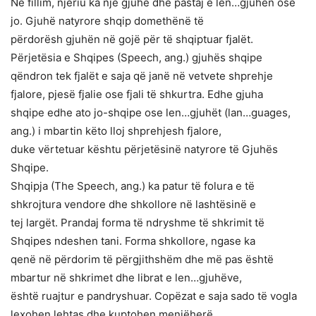
Në fillim, njeriu ka një gjuhë dhe pastaj e len…gjuhën ose
jo. Gjuhë natyrore shqip domethënë të
përdorësh gjuhën në gojë për të shqiptuar fjalët.
Përjetësia e Shqipes (Speech, ang.) gjuhës shqipe
qëndron tek fjalët e saja që janë në vetvete shprehje
fjalore, pjesë fjalie ose fjali të shkurtra. Edhe gjuha
shqipe edhe ato jo-shqipe ose len…gjuhët (lan…guages,
ang.) i mbartin këto lloj shprehjesh fjalore,
duke vërtetuar kështu përjetësinë natyrore të Gjuhës
Shqipe.
Shqipja (The Speech, ang.) ka patur të folura e të
shkrojtura vendore dhe shkollore në lashtësinë e
tej largët. Prandaj forma të ndryshme të shkrimit të
Shqipes ndeshen tani. Forma shkollore, ngase ka
qenë në përdorim të përgjithshëm dhe më pas është
mbartur në shkrimet dhe librat e len…gjuhëve,
është ruajtur e pandryshuar. Copëzat e saja sado të vogla
lexohen lehtas dhe kuptohen menjëherë