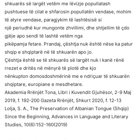
shkuarës së largët vetëm me lëvizje popullatash
pushtuese të cilat e shfarosin popullatën vendase, mohim
të atyre vendase, paragjykim të lashtësisë si
një periudhë kur mungonte zhvillimi, dhe shtjellim të çdo
gjëje apo sendi të lashtë vetëm nga
pikëpamja fetare. Prandaj, çështja nuk është nëse ka patur
shqip e shqiptarë në të shkuarën apo jo.
Çështja është se të shkuarës së largët nuk i kanë rënë
rrezet e dritës në mënyrë të plotë dhe kjo
nënkupton domosdoshmërinë me e ndriçuar të shkuarën
shqiptare, europiane e mesdhetare.
Akademia Rrënjët Tona, Libri i Kuvendit Gjuhësor, 2-9 Maj
2019, f. 192-200 Gazeta Rrënjët, Shkurt 2020, f. 12-13
Lolja, S. A., The Preservation of Albanian Tongue (Shqip)
Since the Beginning, Advances in Language and Literary
Studies, 10(6):152-160(2019)