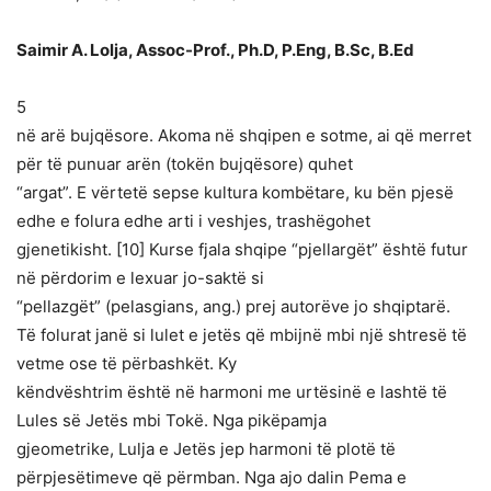
Saimir A. Lolja, Assoc-Prof., Ph.D, P.Eng, B.Sc, B.Ed
5
në arë bujqësore. Akoma në shqipen e sotme, ai që merret
për të punuar arën (tokën bujqësore) quhet
“argat”. E vërtetë sepse kultura kombëtare, ku bën pjesë
edhe e folura edhe arti i veshjes, trashëgohet
gjenetikisht. [10] Kurse fjala shqipe “pjellargët” është futur
në përdorim e lexuar jo-saktë si
“pellazgët” (pelasgians, ang.) prej autorëve jo shqiptarë.
Të folurat janë si lulet e jetës që mbijnë mbi një shtresë të
vetme ose të përbashkët. Ky
këndvështrim është në harmoni me urtësinë e lashtë të
Lules së Jetës mbi Tokë. Nga pikëpamja
gjeometrike, Lulja e Jetës jep harmoni të plotë të
përpjesëtimeve që përmban. Nga ajo dalin Pema e