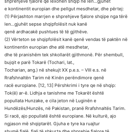
shprehjeve fjalore që lexohen shqip në len…gjuhët
e kontinentit europian dhe pellgut mesdhetar, dhe përtej:
(1) Përjashton marrjen e shprehjeve fjalore shqipe nga tërë
len…gjuhët sepse shqipfolësit nuk kanë
qenë ardhacakë pushtues të të gjithëve.
(2) Vërteton se shqipfolësit kanë qenë vendas të paktën në
kontinentin europian dhe atë mesdhetar,
dhe të pranishëm tek shkollarët gjithmonë. Për shembull,
bujqit e parë Tokarë (Tochari, lat.,
Tocharian, ang.) në shekujt XX p.e.s. – VIII e.s. në
Rrafshnaltën Tarim në Kinën perëndimore qenë
racë europiane. [12, 13] Përshkrimi i tyre qe në shqip:
Tok(ë) ar-ë. Lidhja e tanishme me Tokarët është
popullata Hunzake, e cila jeton në Luginën e
Hundëzës/Hunzës, në Pakistan, pranë Rrafshnaltës Tarim.
Si racë, ajo popullatë është europiane. Në kulturë, ajo
ngjason më shqiptarët. Gjuha e tyre ka ruajtur
shumë fjalë, fjali të shkurta dhe shprehje fjalore të