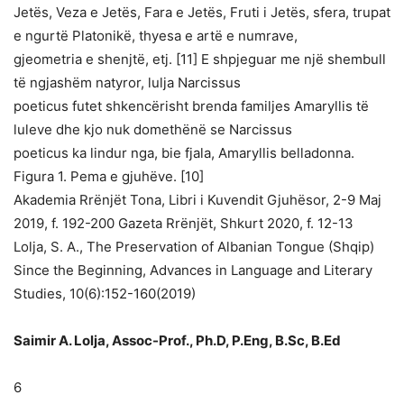
Jetës, Veza e Jetës, Fara e Jetës, Fruti i Jetës, sfera, trupat
e ngurtë Platonikë, thyesa e artë e numrave,
gjeometria e shenjtë, etj. [11] E shpjeguar me një shembull
të ngjashëm natyror, lulja Narcissus
poeticus futet shkencërisht brenda familjes Amaryllis të
luleve dhe kjo nuk domethënë se Narcissus
poeticus ka lindur nga, bie fjala, Amaryllis belladonna.
Figura 1. Pema e gjuhëve. [10]
Akademia Rrënjët Tona, Libri i Kuvendit Gjuhësor, 2-9 Maj
2019, f. 192-200 Gazeta Rrënjët, Shkurt 2020, f. 12-13
Lolja, S. A., The Preservation of Albanian Tongue (Shqip)
Since the Beginning, Advances in Language and Literary
Studies, 10(6):152-160(2019)
Saimir A. Lolja, Assoc-Prof., Ph.D, P.Eng, B.Sc, B.Ed
6