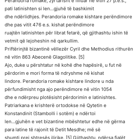
Perandoria romake, zyrtarisht e filluar në vitin 27 p.e.s.,
pati latinishten si len…gjuhë të bashkimit
dhe ndërlidhjes. Perandoria romake kishtare perëndimore
dhe pas vitit 476 e.s. kishat perëndimore
ruajtën latinishten për librat fetarë, që gjithashtu ishin të
vetmit që lejoheshin në qarkullim.
Priftërinjtë bizantinë vëllezër Cyril dhe Methodius rithurën
në vitin 863 Abecenë Glagolitike. [5]
Ajo, duke u përshtatur në kohë dhe hapësirë, u fut në
përdorim e mori forma të ndryshme në kishat
lindore. Perandoria romake kishtare lindore u nda
përfundimisht nga ajo perëndimore në vitin 1054
dhe e ndërpreu plotësisht përdorimin e latinishtes.
Patriarkana e krishterë ortodokse në Qytetin e
Konstandinit (Stambolli i sotëm) e ndërtoi
len…gjuhën e vet bizantine mbështetur edhe në gërma
para latine të rajonit të Detit Mesdhe; më së
shumti prej shtresës ilirike. [5] Gjithashtu, ndërsa fjalët