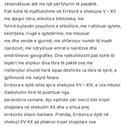
zëvendësuar atë me një përfytyrim të pasaktë.
Pati kohë të mjaftueshme në Errësirë e shekujve V – XV
me djegur libra, shkolla e biblioteka, me
fshirë kujtesën popullore e shkollore, me rrafshuar qytete,
kështjella, rrugë e qytetërime, me mbuluar
me dhe vende e gjurmë, me shfarosur numër të madh
njerëzish, me ndryshuar emrat e njerëzve dhe
emërtimeve gjeografike. Dhe njëkohësisht pati kohë të
tepërt me shpikur disa libra të paktë ose me
rishkrojtur shumë herë sipas dëshirës ca libra të tjerë, e
gjithmonë me natyrë fetare.
Errësira e dytë ishte ajo e shekujve XV – XIX, e cila mbuloi
Gadishullin Ilirik të pushtuar nga
perandoria osmane. Ajo vazhdoi për inerci mbi trojet
shqiptare në shekullin XX dhe u shtua prej
errësirës sllavo-barbare. Prandaj, Errësira e dytë në
shekujt XV-XX që pllakosi trojet shqiptare ose