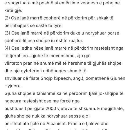
e shqyrtuara më poshtë si emërtime vendesh e pohojnë
këtë gjë.
(2) Ose janë marrë çdoherë në përdorim për shkak të
përmbajtjes së saktë të tyre.
(3) Ose janë marrë në përdorim duke u ndryshuar porse
çdoherë fillesa shqipe iu është ruajtur.
(4) Ose, edhe nëse janë marrë në përdorim rastësisht nga
të tjerat len…gjuhë të mëvonshme, ajo gjë
vërteton praninë shumë më të hershme të gjuhës shqipe
dhe një qytetërimi udhëheqës shumë të
zhvilluar që fliste Shqip (Speech, ang.), domethënë Gjuhën
Hyjnore.
Gjuha shqipe e tanishme ka në përdorim fjalë jo-shqipe të
ngecura rastësisht ose me forcë nga
pushtuesit përgjatë 2000 vjetëve të shkuara. E megjithatë,
gjuha shqipe nuk ka ndryshuar sepse ajo i
përshtat ato fjalë në Albanisht. Prania e fjalëve dhe