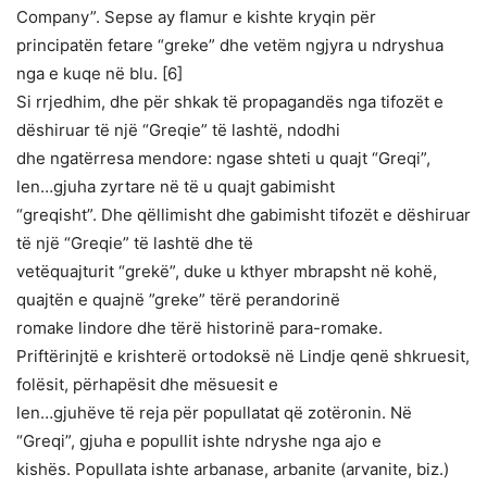
Company”. Sepse ay flamur e kishte kryqin për
principatën fetare “greke” dhe vetëm ngjyra u ndryshua
nga e kuqe në blu. [6]
Si rrjedhim, dhe për shkak të propagandës nga tifozët e
dëshiruar të një “Greqie” të lashtë, ndodhi
dhe ngatërresa mendore: ngase shteti u quajt “Greqi”,
len…gjuha zyrtare në të u quajt gabimisht
“greqisht”. Dhe qëllimisht dhe gabimisht tifozët e dëshiruar
të një “Greqie” të lashtë dhe të
vetëquajturit “grekë”, duke u kthyer mbrapsht në kohë,
quajtën e quajnë ”greke” tërë perandorinë
romake lindore dhe tërë historinë para-romake.
Priftërinjtë e krishterë ortodoksë në Lindje qenë shkruesit,
folësit, përhapësit dhe mësuesit e
len…gjuhëve të reja për popullatat që zotëronin. Në
“Greqi”, gjuha e popullit ishte ndryshe nga ajo e
kishës. Popullata ishte arbanase, arbanite (arvanite, biz.)