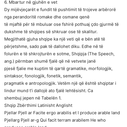
6. Mbartur në gjuhën e vet
Dy mijëvjeçarët e fundit të pushtimit të trojeve arbërorë
nga perandoritë romake dhe osmane qenë
të mjaftë për të mbuluar ose fshirë pothuaj çdo gjurmë të
dukshme të shqipes së shkruar ose të skalitur.
Megjithatë gjuha shqipe ka një veti që e bën atë të
përjetshme, sado pak të dallohet diku. Edhe në të
folurën e të shkrojturën e sotme, Shqipja (The Speech,
ang.) përmban shumë fjalë që në vetvete janë
pjesë fjalie me kuptim të qartë gramatike, morfologjik,
sintaksor, fonologjik, fonetik, semantik,
pragmatik e antropologjik. Vetëm një që është shqiptar i
lindur mund t’i dallojë ato fjalë lehtësisht. Ca
shembuj jepen në Tabelën 1.
Shqip Zbërthimi Latinisht Anglisht
Pjellar Pjell ar Facite ergo arabilis et I produce arable land
Pjellarg Pjell ar-g Qui facit terram arabilem He who