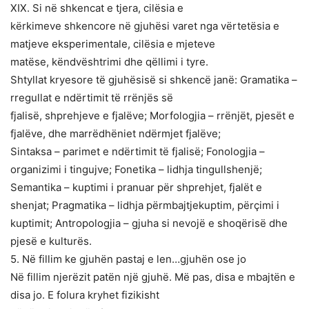
XIX. Si në shkencat e tjera, cilësia e
kërkimeve shkencore në gjuhësi varet nga vërtetësia e
matjeve eksperimentale, cilësia e mjeteve
matëse, këndvështrimi dhe qëllimi i tyre.
Shtyllat kryesore të gjuhësisë si shkencë janë: Gramatika –
rregullat e ndërtimit të rrënjës së
fjalisë, shprehjeve e fjalëve; Morfologjia – rrënjët, pjesët e
fjalëve, dhe marrëdhëniet ndërmjet fjalëve;
Sintaksa – parimet e ndërtimit të fjalisë; Fonologjia –
organizimi i tingujve; Fonetika – lidhja tingullshenjë;
Semantika – kuptimi i pranuar për shprehjet, fjalët e
shenjat; Pragmatika – lidhja përmbajtjekuptim, përçimi i
kuptimit; Antropologjia – gjuha si nevojë e shoqërisë dhe
pjesë e kulturës.
5. Në fillim ke gjuhën pastaj e len…gjuhën ose jo
Në fillim njerëzit patën një gjuhë. Më pas, disa e mbajtën e
disa jo. E folura kryhet fizikisht