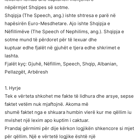
nëpërmjet Shqipes së sotme.
Shqipja (The Speech, ang.) ishte shtresa e parë në
hapësirën Euro-Mesdhetare. Ajo ishte Shqipja e
Nëfillimëve (The Speech of Nephilims, ang.). Shqipja e
sotme mund të përdoret për të lexuar dhe
kuptuar edhe fjalët në gjuhët e tjera edhe shkrimet e
lashta.
Fjalët kyç: Gjuhë, Nëfillim, Speech, Shqip, Albanian,
Pellazgët, Arbëresh
1. Hyrje
Tek e vërteta shkohet me fakte të lidhura dhe arsye, sepse
faktet vetëm nuk mjaftojnë. Akoma më
shumë faktet nga e shkuara humbin vlerë kur me qëllim iu
mvishet një lexim apo kuptim i caktuar.
Prandaj gërmimi për dije kërkon logjikën shkencore si mjet
për qëllim. Një e vërtetë logjike është një