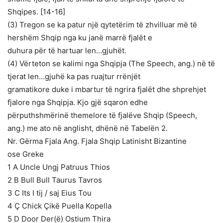
Shqipes. [14-16]
(3) Tregon se ka patur një qytetërim të zhvilluar më të
hershëm Shqip nga ku janë marrë fjalët e
duhura për të hartuar len…gjuhët.
(4) Vërteton se kalimi nga Shqipja (The Speech, ang.) në të
tjerat len…gjuhë ka pas ruajtur rrënjët
gramatikore duke i mbartur të ngrira fjalët dhe shprehjet
fjalore nga Shqipja. Kjo gjë sqaron edhe
përputhshmërinë themelore të fjalëve Shqip (Speech,
ang.) me ato në anglisht, dhënë në Tabelën 2.
Nr. Gërma Fjala Ang. Fjala Shqip Latinisht Bizantine
ose Greke
1 A Uncle Ungj Patruus Thios
2 B Bull Bull Taurus Tavros
3 C Its I tij / saj Eius Tou
4 Ç Chick Çikë Puella Kopella
5 D Door Der(ë) Ostium Thira