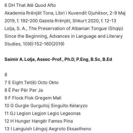
6 DH That Atë Quod Afto
Akademia Rrënjët Tona, Libri i Kuvendit Gjuhësor, 2-9 Maj
2019, f. 192-200 Gazeta Rrënjët, Shkurt 2020, f. 12-13
Lolja, S. A., The Preservation of Albanian Tongue (Shqip)
Since the Beginning, Advances in Language and Literary
Studies, 10(6):152-160(2019)
Saimir A. Lolja, Assoc-Prof., Ph.D, P.Eng, B.Sc, B.Ed
8
7 E Eight Tet(ë) Octo Okto
8 Ë Per Për Per Ja
9 F Flock Flok Gregem Mali
10 G Gurgle Gurgulloj Singulto Kelaryzo
11 GJ Legion Legjon Legio Legeonas
12 H Hunger Hangër Fames Pina
13 I Languish Lëngoj Aegroto Eksastheno