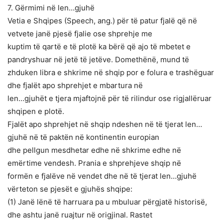
7. Gërmimi në len…gjuhë
Vetia e Shqipes (Speech, ang.) për të patur fjalë që në
vetvete janë pjesë fjalie ose shprehje me
kuptim të qartë e të plotë ka bërë që ajo të mbetet e
pandryshuar në jetë të jetëve. Domethënë, mund të
zhduken libra e shkrime në shqip por e folura e trashëguar
dhe fjalët apo shprehjet e mbartura në
len…gjuhët e tjera mjaftojnë për të rilindur ose rigjallëruar
shqipen e plotë.
Fjalët apo shprehjet në shqip ndeshen në të tjerat len…
gjuhë në të paktën në kontinentin europian
dhe pellgun mesdhetar edhe në shkrime edhe në
emërtime vendesh. Prania e shprehjeve shqip në
formën e fjalëve në vendet dhe në të tjerat len…gjuhë
vërteton se pjesët e gjuhës shqipe:
(1) Janë lënë të harruara pa u mbuluar përgjatë historisë,
dhe ashtu janë ruajtur në origjinal. Rastet