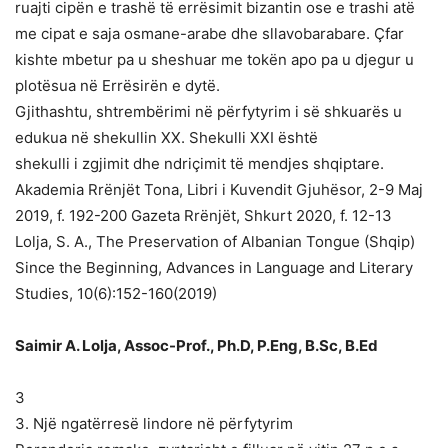
ruajti cipën e trashë të errësimit bizantin ose e trashi atë
me cipat e saja osmane-arabe dhe sllavobarabare. Çfar
kishte mbetur pa u sheshuar me tokën apo pa u djegur u
plotësua në Errësirën e dytë.
Gjithashtu, shtrembërimi në përfytyrim i së shkuarës u
edukua në shekullin XX. Shekulli XXI është
shekulli i zgjimit dhe ndriçimit të mendjes shqiptare.
Akademia Rrënjët Tona, Libri i Kuvendit Gjuhësor, 2-9 Maj
2019, f. 192-200 Gazeta Rrënjët, Shkurt 2020, f. 12-13
Lolja, S. A., The Preservation of Albanian Tongue (Shqip)
Since the Beginning, Advances in Language and Literary
Studies, 10(6):152-160(2019)
Saimir A. Lolja, Assoc-Prof., Ph.D, P.Eng, B.Sc, B.Ed
3
3. Një ngatërresë lindore në përfytyrim