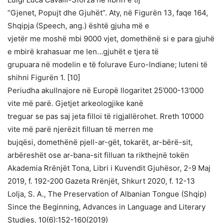
“Gjenet, Popujt dhe Gjuhët”. Aty, në Figurën 13, faqe 164,
Shqipja (Speech, ang.) është gjuha më e
vjetër me moshë mbi 9000 vjet, domethënë si e para gjuhë
e mbirë krahasuar me len…gjuhët e tjera të
grupuara në modelin e të folurave Euro-Indiane; luteni të
shihni Figurën 1. [10]
Periudha akullnajore në Europë llogaritet 25’000-13’000
vite më parë. Gjetjet arkeologjike kanë
treguar se pas saj jeta filloi të rigjallërohet. Rreth 10’000
vite më parë njerëzit filluan të merren me
bujqësi, domethënë pjell-ar-gët, tokarët, ar-bërë-sit,
arbëreshët ose ar-bana-sit filluan ta rikthejnë tokën
Akademia Rrënjët Tona, Libri i Kuvendit Gjuhësor, 2-9 Maj
2019, f. 192-200 Gazeta Rrënjët, Shkurt 2020, f. 12-13
Lolja, S. A., The Preservation of Albanian Tongue (Shqip)
Since the Beginning, Advances in Language and Literary
Studies, 10(6):152-160(2019)