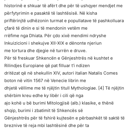
historinë e shkuar të afërt dhe për të ushqyer mendjet me
përfytyrimin e pasaktë të lashtësisë. Në kisha
priftërinjtë udhëzonin turmat e popullatave të pashkolluara
çfarë të dinin e si të mendonin vetëm me
rrëfime nga Dhiata. Për çdo xixë mendimi ndryshe
Inkuizicioni i shekujve XII-XIX e dënonte njeriun
me tortura dhe djegie në turrën e druve.
Për të freskuar Shkencën e Gënjeshtrës në kushtet e
Rilindjes Europiane që pat filluar t’i ndizen
dritëzat që në shekullin XIV, autori italian Natalis Comes
boton në vitin 1567 në Venecie librin me
dhjetë vëllime me të njëjtin titull Mythologiae. [4] Të njëjtin
shërbim kreu edhe ky libër i cili që nga
ajo kohë u bë burimi Mitologjisë (alb.) klasike, e thënë
shqip, burimi i zbatimit të Shkencës së
Gënjeshtrës për të fshirë kujtesën e përbashkët të saktë të
breznive të reja mbi lashtësinë dhe për ta