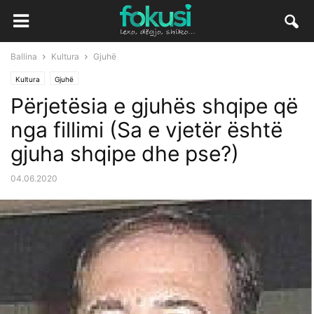
Ballina
Kultura
Gjuhë
Kultura
Gjuhë
Përjetësia e gjuhës shqipe që
nga fillimi (Sa e vjetër është
gjuha shqipe dhe pse?)
04.06.2020