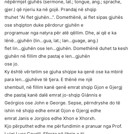
nëpërmjet gjuhës (sermone, lat.; tongue, ang.; sprache,
gjer.) që njeriu ka në gojë. Prandaj në shqip
thuhet “Ai flet gjuhën…”. Domethënë, ai flet sipas gjuhës
ose shqipton duke përdorur gjuhën e
programuar nga natyra për atë qëllim. Dhe, ai që e ka
lënë…gjuhën (lin…gua, lat.; lan…guage, ang.)
flet lin…gjuhën ose len…gjuhën. Domethënë duhet ta kesh
gjuhën në fillim dhe pastaj e len…gjuhën
ose jo.
Ky është vërtetim se gjuha shqipe ka qenë ose ka mbirë
para len…gjuhëve të tjera. E thënë me një
shembull, në fillim kanë qenë emrat shqip Gjon e Gjergj
dhe pastaj kanë dalë emrat jo-shqip Giánnis e
Geórgios ose John e George. Sepse, përndryshe do të
ishin në shqip edhe emrat Gjon e Gjergj edhe
emrat Janis e Jorgios edhe Xhon e Xhorxh.
Kjo përputhet edhe me përfundimin e pranuar nga Prof.
Luigi Luca Cavalli-Sforza në librin e tij