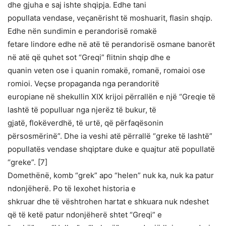
dhe gjuha e saj ishte shqipja. Edhe tani
popullata vendase, veçanërisht të moshuarit, flasin shqip.
Edhe nën sundimin e perandorisë romakë
fetare lindore edhe në atë të perandorisë osmane banorët
në atë që quhet sot “Greqi” flitnin shqip dhe e
quanin veten ose i quanin romakë, romanë, romaioi ose
romioi. Veçse propaganda nga perandoritë
europiane në shekullin XIX krijoi përrallën e një “Greqie të
lashtë të populluar nga njerëz të bukur, të
gjatë, flokëverdhë, të urtë, që përfaqësonin
përsosmërinë”. Dhe ia veshi atë përrallë “greke të lashtë”
popullatës vendase shqiptare duke e quajtur atë popullatë
“greke”. [7]
Domethënë, komb “grek” apo “helen” nuk ka, nuk ka patur
ndonjëherë. Po të lexohet historia e
shkruar dhe të vështrohen hartat e shkuara nuk ndeshet
që të ketë patur ndonjëherë shtet “Greqi” e