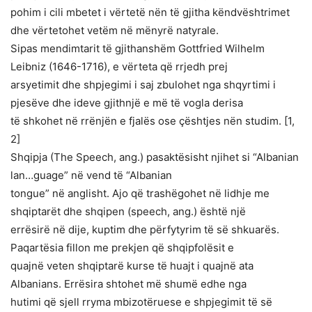
pohim i cili mbetet i vërtetë nën të gjitha këndvështrimet
dhe vërtetohet vetëm në mënyrë natyrale.
Sipas mendimtarit të gjithanshëm Gottfried Wilhelm
Leibniz (1646-1716), e vërteta që rrjedh prej
arsyetimit dhe shpjegimi i saj zbulohet nga shqyrtimi i
pjesëve dhe ideve gjithnjë e më të vogla derisa
të shkohet në rrënjën e fjalës ose çështjes nën studim. [1,
2]
Shqipja (The Speech, ang.) pasaktësisht njihet si “Albanian
lan…guage” në vend të “Albanian
tongue” në anglisht. Ajo që trashëgohet në lidhje me
shqiptarët dhe shqipen (speech, ang.) është një
errësirë në dije, kuptim dhe përfytyrim të së shkuarës.
Paqartësia fillon me prekjen që shqipfolësit e
quajnë veten shqiptarë kurse të huajt i quajnë ata
Albanians. Errësira shtohet më shumë edhe nga
hutimi që sjell rryma mbizotëruese e shpjegimit të së