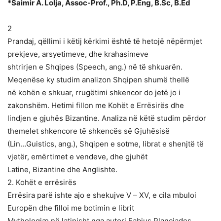
*Saimir A. Lolja, Assoc-Prof., Ph.D, P.Eng, B.Sc, B.Ed
2
Prandaj, qëllimi i këtij kërkimi është të hetojë nëpërmjet
prekjeve, arsyetimeve, dhe krahasimeve
shtrirjen e Shqipes (Speech, ang.) në të shkuarën.
Meqenëse ky studim analizon Shqipen shumë thellë
në kohën e shkuar, rrugëtimi shkencor do jetë jo i
zakonshëm. Hetimi fillon me Kohët e Errësirës dhe
lindjen e gjuhës Bizantine. Analiza në këtë studim përdor
themelet shkencore të shkencës së Gjuhësisë
(Lin…Guistics, ang.), Shqipen e sotme, librat e shenjtë të
vjetër, emërtimet e vendeve, dhe gjuhët
Latine, Bizantine dhe Anglishte.
2. Kohët e errësirës
Errësira parë ishte ajo e shekujve V – XV, e cila mbuloi
Europën dhe filloi me botimin e librit
Mythologiæ në latinisht nga autori Fabius Planciades