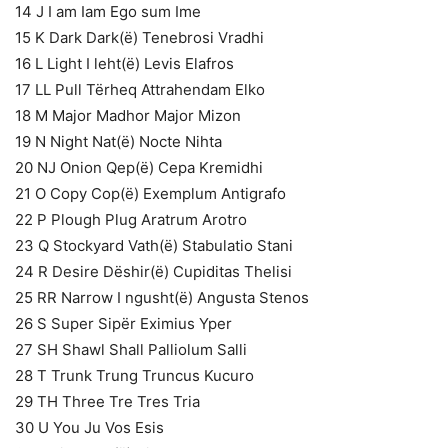
14 J I am Iam Ego sum Ime
15 K Dark Dark(ë) Tenebrosi Vradhi
16 L Light I leht(ë) Levis Elafros
17 LL Pull Tërheq Attrahendam Elko
18 M Major Madhor Major Mizon
19 N Night Nat(ë) Nocte Nihta
20 NJ Onion Qep(ë) Cepa Kremidhi
21 O Copy Cop(ë) Exemplum Antigrafo
22 P Plough Plug Aratrum Arotro
23 Q Stockyard Vath(ë) Stabulatio Stani
24 R Desire Dëshir(ë) Cupiditas Thelisi
25 RR Narrow I ngusht(ë) Angusta Stenos
26 S Super Sipër Eximius Yper
27 SH Shawl Shall Palliolum Salli
28 T Trunk Trung Truncus Kucuro
29 TH Three Tre Tres Tria
30 U You Ju Vos Esis