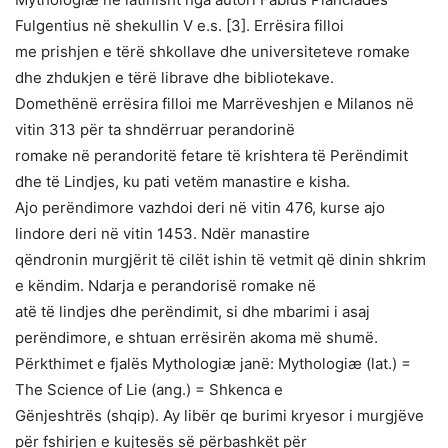
Fulgentius në shekullin V e.s. [3]. Errësira filloi
me prishjen e tërë shkollave dhe universiteteve romake
dhe zhdukjen e tërë librave dhe bibliotekave.
Domethënë errësira filloi me Marrëveshjen e Milanos në
vitin 313 për ta shndërruar perandorinë
romake në perandoritë fetare të krishtera të Perëndimit
dhe të Lindjes, ku pati vetëm manastire e kisha.
Ajo perëndimore vazhdoi deri në vitin 476, kurse ajo
lindore deri në vitin 1453. Ndër manastire
qëndronin murgjërit të cilët ishin të vetmit që dinin shkrim
e këndim. Ndarja e perandorisë romake në
atë të lindjes dhe perëndimit, si dhe mbarimi i asaj
perëndimore, e shtuan errësirën akoma më shumë.
Përkthimet e fjalës Mythologiæ janë: Mythologiæ (lat.) =
The Science of Lie (ang.) = Shkenca e
Gënjeshtrës (shqip). Ay libër qe burimi kryesor i murgjëve
për fshirjen e kujtesës së përbashkët për