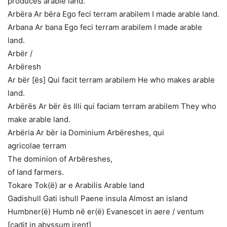
produces arable land.
Arbëra Ar bëra Ego feci terram arabilem I made arable land.
Arbana Ar bana Ego feci terram arabilem I made arable
land.
Arbër /
Arbëresh
Ar bër [ës] Qui facit terram arabilem He who makes arable
land.
Arbërës Ar bër ës Illi qui faciam terram arabilem They who
make arable land.
Arbëria Ar bër ia Dominium Arbëreshes, qui
agricolae terram
The dominion of Arbëreshes,
of land farmers.
Tokare Tok(ë) ar e Arabilis Arable land
Gadishull Gati ishull Paene insula Almost an island
Humbner(ë) Humb në er(ë) Evanescet in aere / ventum
[cadit in abyssum irent]