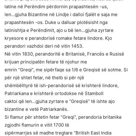
latine në Perëndim përdornin prapashtesën -us,
len…gjuha Bizantine në Lindje i dalloi fjalët e saja me
prapashtesën -os. Duke u dalluar plotësisht nga
latinishtja e Perëndimit, ajo u bë len…gjuha zyrtare
kryesore e perandorisë romake fetare lindore. Kjo
perandori vazhdoi deri në vitin 1453.
Në vitin 1830, perandoritë e Britanisë, Francës e Rusisë
krijuan principatën fetare të njohur me
emrin “Greqi”, me sipërfaqe sa 1/6 e Greqisë së sotme. Si
për një shtet fetar, në thelb si për një
shëmbëlltyrë të ish-perandorisë së krishterë lindore,
Patriarkana e krishterë ortodokse në Stamboll
caktoi që len…gjuha zyrtare e “Greqisë” të ishte ajo
bizantine e vetë Patriarkanës.
Si flamur për shtetin fetar “Greqi”, perandoria britanike
zgjodhi flamurin e vitit 1700 të
sipërmarrjes së madhe tregtare “British East India