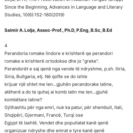
Since the Beginning, Advances in Language and Literary
Studies, 10(6):152-160(2019)
Saimir A. Lolja, Assoc-Prof., Ph.D, P.Eng, B.Sc, B.Ed
4
Perandoria romake lindore e krishterë qe perandori
romake e krishterë ortodokse dhe jo “greke”.
Perandorët e saj qenë nga vende të ndryshme, p.sh. Iliria,
Siria, Bullgaria, etj. Në qofte se do ishte
krijuar një shtet me len…gjuhën perandorake latine,
atëherë a do te quhej ai komb latin me len…gjuhë
kombëtare latine?
Gjithashtu për nga emri, nuk ka patur, për shembull, Itali,
Shqipëri, Gjermani, Francë, Turqi ose
Egjypt të lashtë. Vendet dhe popullatat kanë qenë
organizuar ndryshe dhe emrat e tyre kanë qenë