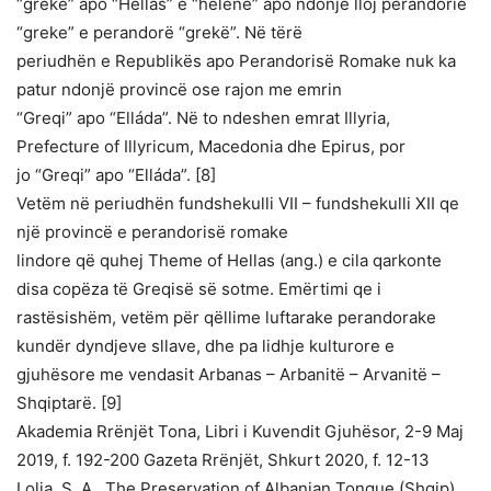
“grekë” apo “Hellas” e “helenë” apo ndonjë lloj perandorie
“greke” e perandorë “grekë”. Në tërë
periudhën e Republikës apo Perandorisë Romake nuk ka
patur ndonjë provincë ose rajon me emrin
“Greqi” apo “Elláda”. Në to ndeshen emrat Illyria,
Prefecture of Illyricum, Macedonia dhe Epirus, por
jo “Greqi” apo “Elláda”. [8]
Vetëm në periudhën fundshekulli VII – fundshekulli XII qe
një provincë e perandorisë romake
lindore që quhej Theme of Hellas (ang.) e cila qarkonte
disa copëza të Greqisë së sotme. Emërtimi qe i
rastësishëm, vetëm për qëllime luftarake perandorake
kundër dyndjeve sllave, dhe pa lidhje kulturore e
gjuhësore me vendasit Arbanas – Arbanitë – Arvanitë –
Shqiptarë. [9]
Akademia Rrënjët Tona, Libri i Kuvendit Gjuhësor, 2-9 Maj
2019, f. 192-200 Gazeta Rrënjët, Shkurt 2020, f. 12-13
Lolja, S. A., The Preservation of Albanian Tongue (Shqip)