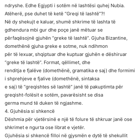
ndryshe. Edhe Egjypti i sotëm në lashtësi quhej Nubia.
Atëherë, pse duhet të ketë “Greqi të lashtë”?!
Në dy shekujt e kaluar, shumë shkrime të lashta të
gdhendura mbi gur dhe poçe janë mëtuar se
përfaqësojnë gjuhën “greke të lashtë”. Gjuha Bizantine,
domethënë gjuha greke e sotme, nuk ndihmon
për të lexuar, shqiptuar dhe kuptuar gjuhën e dëshiruar
“greke të lashtë”. Format, qëllimet, dhe
renditja e fjalëve (domethënë, gramatika e saj) dhe formimi
i shprehjeve e fjalive (domethënë, sintaksa
e saj) të “greqishtes së lashtë” janë të pakuptimta për
greqisht-folësit e sotëm, pavarësisht se disa
germa mund të duken të ngjashme.
4. Gjuhësia si shkencë
Dëshmia për vjetërsinë e një të folure të shkruar janë ose
shkrimet e ngurta ose librat e vjetër.
Gjuhësia si shkencë filloi në gjysmën e dytë të shekullit