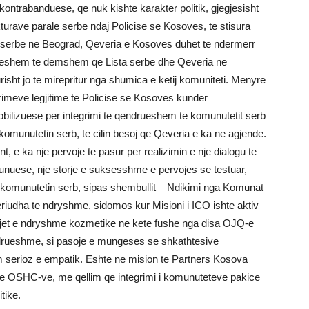
ntrabanduese, qe nuk kishte karakter politik, gjegjesisht
kturave parale serbe ndaj Policise se Kosoves, te stisura
 serbe ne Beograd, Qeveria e Kosoves duhet te ndermerr
tjeshem te demshem qe Lista serbe dhe Qeveria ne
isht jo te mirepritur nga shumica e ketij komuniteti. Menyre
primeve legjitime te Policise se Kosoves kunder
bilizuese per integrimi te qendrueshem te komunutetit serb
komunutetin serb, te cilin besoj qe Qeveria e ka ne agjende.
 e ka nje pervoje te pasur per realizimin e nje dialogu te
punuese, nje storje e suksesshme e pervojes se testuar,
 komunutetin serb, sipas shembullit – Ndikimi nga Komunat
eriudha te ndryshme, sidomos kur Misioni i ICO ishte aktiv
jet e ndryshme kozmetike ne kete fushe nga disa OJQ-e
endrueshme, si pasoje e mungeses se shkathtesive
im serioz e empatik. Eshte ne mision te Partners Kosova
he OSHC-ve, me qellim qe integrimi i komunuteteve pakice
tike.