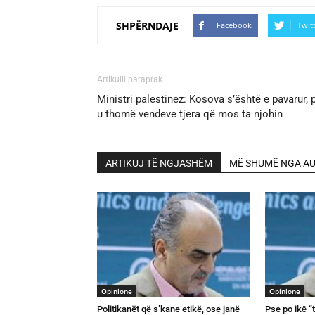
SHPËRNDAJE
Facebook
Twit
Artikulli paraprak
Ministri palestinez: Kosova s’është e pavarur, 
u thomë vendeve tjera që mos ta njohin
ARTIKUJ TË NGJASHËM
MË SHUMË NGA AU
Opinione
Opinione
Politikanët që s’kane etikë, ose janë
Pse po ikē “