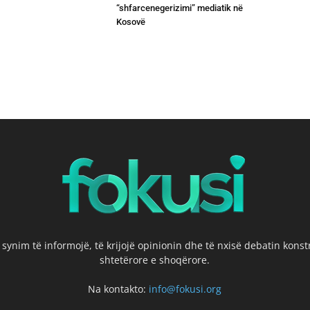
“shfarcenegerizimi” mediatik në
Kosovë
 synim të informojë, të krijojë opinionin dhe të nxisë debatin kons
shtetërore e shoqërore.
Na kontakto:
info@fokusi.org