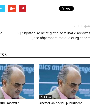
ter
Artikulli tjetër
po
KQZ njofton se në të gjitha komunat e Kosovës
janë shpërndarë materialet zgjedhore
TORI
Opinione
truri” kosovar?
Anestezioni social i publikut dhe