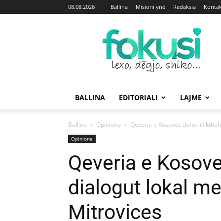
08.08.2026
Ballina
Misioni ynë
Redaksia
Kontak
Fokusi
BALLINA
EDITORIALI
LAJME
Ballina
Opinione
Qeveria e Kosoves duhet t’i kthehe
Opinione
Qeveria e Kosoves
dialogut lokal me
Mitrovices