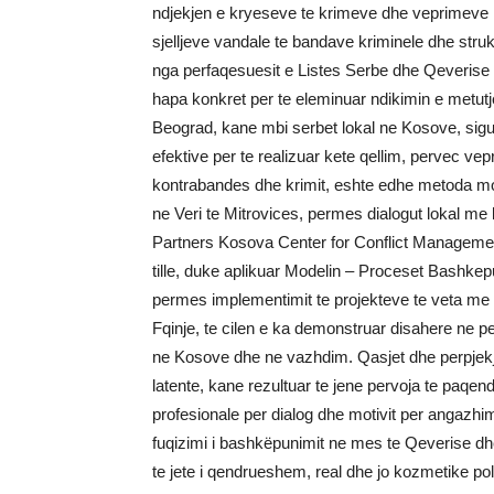
ndjekjen e kryeseve te krimeve dhe veprimeve ko
sjelljeve vandale te bandave kriminele dhe stru
nga perfaqesuesit e Listes Serbe dhe Qeverise
hapa konkret per te eleminuar ndikimin e metu
Beograd, kane mbi serbet lokal ne Kosove, sigur
efektive per te realizuar kete qellim, pervec ve
kontrabandes dhe krimit, eshte edhe metoda mo
ne Veri te Mitrovices, permes dialogut lokal me 
Partners Kosova Center for Conflict Management,
tille, duke aplikuar Modelin – Proceset Bashke
permes implementimit te projekteve te veta me
Fqinje, te cilen e ka demonstruar disahere ne p
ne Kosove dhe ne vazhdim. Qasjet dhe perpjek
latente, kane rezultuar te jene pervoja te paq
profesionale per dialog dhe motivit per angazh
fuqizimi i bashkëpunimit ne mes te Qeverise d
te jete i qendrueshem, real dhe jo kozmetike poli