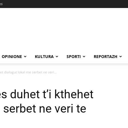
ti
OPINIONE
KULTURA
SPORTI
REPORTAZH
t dialogut lokal me serbet ne veri...
 duhet t’i kthehet
 serbet ne veri te