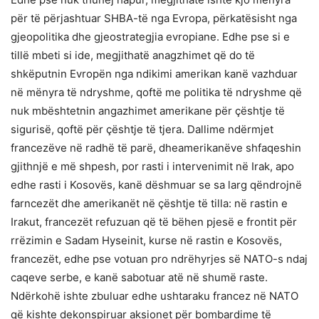
për të përjashtuar SHBA-të nga Evropa, përkatësisht nga
gjeopolitika dhe gjeostrategjia evropiane. Edhe pse si e
tillë mbeti si ide, megjithatë anagzhimet që do të
shkëputnin Evropën nga ndikimi amerikan kanë vazhduar
në mënyra të ndryshme, qoftë me politika të ndryshme që
nuk mbështetnin angazhimet amerikane për çështje të
sigurisë, qoftë për çështje të tjera. Dallime ndërmjet
francezëve në radhë të parë, dheamerikanëve shfaqeshin
gjithnjë e më shpesh, por rasti i intervenimit në Irak, apo
edhe rasti i Kosovës, kanë dëshmuar se sa larg qëndrojnë
farncezët dhe amerikanët në çështje të tilla: në rastin e
Irakut, francezët refuzuan që të bëhen pjesë e frontit për
rrëzimin e Sadam Hyseinit, kurse në rastin e Kosovës,
francezët, edhe pse votuan pro ndrëhyrjes së NATO-s ndaj
caqeve serbe, e kanë sabotuar atë në shumë raste.
Ndërkohë ishte zbuluar edhe ushtaraku francez në NATO
që kishte dekonspiruar aksionet për bombardime të