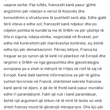
caqeve serbe. Pas luftës, francezët kanë pasur gjithë
angzhimin për ndarjen e veriut të Kosovës dhe
konsoldimin e strukturave të pushtetit serb atje. Edhe gjatë
tërë viteve e edhe sot, francezët kanë ndjekur dhe po
ndjekin politika të kundërta me të SHBA-ve për çështje të
tilla si siguria, ndarja etnike, negociatat në Bruksel, por
edhe më konkretisht për marrëveshje konkrete, siç është
edhe kjo për demarkacionin. Përveç këtyre, Franca ka
treguar se po synon që të ketë rol pëarësor në Evropë dhe
largimin e SHBA-ve nga gjeopolitika dhe gjeostrategjia
evropiane po e sheh si mënyrë të rritjes së rolit të saj në
Evropë. Kanë dalë tashmë informacione se për të gjitha
sulmet terroriste në Francë, shërbimet sekrete franceze
kanë qenë në dijeni, e që do të thotë kanë pasur mundësi
edhe t’i parandalojnë. Fakti që nuk i kanë parandaluar,
është një argument që shkon në të mirë të tezës se vetë
shteti francez mund të qëndrojë mbrapa tyre. Dhe kjo për