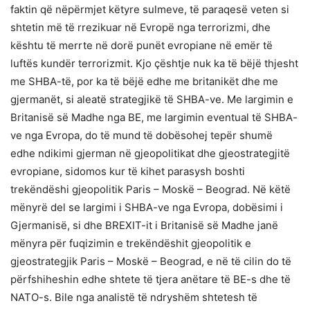
faktin që nëpërmjet këtyre sulmeve, të paraqesë veten si
shtetin më të rrezikuar në Evropë nga terrorizmi, dhe
kështu të merrte në dorë punët evropiane në emër të
luftës kundër terrorizmit. Kjo çështje nuk ka të bëjë thjesht
me SHBA-të, por ka të bëjë edhe me britanikët dhe me
gjermanët, si aleatë strategjikë të SHBA-ve. Me largimin e
Britanisë së Madhe nga BE, me largimin eventual të SHBA-
ve nga Evropa, do të mund të dobësohej tepër shumë
edhe ndikimi gjerman në gjeopolitikat dhe gjeostrategjitë
evropiane, sidomos kur të kihet parasysh boshti
trekëndëshi gjeopolitik Paris – Moskë – Beograd. Në këtë
mënyrë del se largimi i SHBA-ve nga Evropa, dobësimi i
Gjermanisë, si dhe BREXIT-it i Britanisë së Madhe janë
mënyra për fuqizimin e trekëndëshit gjeopolitik e
gjeostrategjik Paris – Moskë – Beograd, e në të cilin do të
përfshiheshin edhe shtete të tjera anëtare të BE-s dhe të
NATO-s. Bile nga analistë të ndryshëm shtetesh të