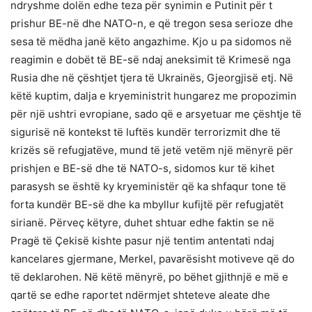
ndryshme dolën edhe teza për synimin e Putinit për t
prishur BE-në dhe NATO-n, e që tregon sesa serioze dhe
sesa të mëdha janë këto angazhime. Kjo u pa sidomos në
reagimin e dobët të BE-së ndaj aneksimit të Krimesë nga
Rusia dhe në çështjet tjera të Ukrainës, Gjeorgjisë etj. Në
këtë kuptim, dalja e kryeministrit hungarez me propozimin
për një ushtri evropiane, sado që e arsyetuar me çështje të
sigurisë në kontekst të luftës kundër terrorizmit dhe të
krizës së refugjatëve, mund të jetë vetëm një mënyrë për
prishjen e BE-së dhe të NATO-s, sidomos kur të kihet
parasysh se është ky kryeministër që ka shfaqur tone të
forta kundër BE-së dhe ka mbyllur kufijtë për refugjatët
sirianë. Përveç këtyre, duhet shtuar edhe faktin se në
Pragë të Çekisë kishte pasur një tentim antentati ndaj
kancelares gjermane, Merkel, pavarësisht motiveve që do
të deklarohen. Në këtë mënyrë, po bëhet gjithnjë e më e
qartë se edhe raportet ndërmjet shteteve aleate dhe