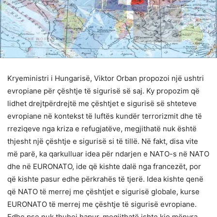
Kryeministri i Hungarisë, Viktor Orban propozoi një ushtri
evropiane për çështje të sigurisë së saj. Ky propozim që
lidhet drejtpërdrejtë me çështjet e sigurisë së shteteve
evropiane në kontekst të luftës kundër terrorizmit dhe të
rreziqeve nga kriza e refugjatëve, megjithatë nuk është
thjesht një çështje e sigurisë si të tillë. Në fakt, disa vite
më parë, ka qarkulluar idea për ndarjen e NATO-s në NATO
dhe në EURONATO, ide që kishte dalë nga francezët, por
që kishte pasur edhe përkrahës të tjerë. Idea kishte qenë
që NATO të merrej me çështjet e sigurisë globale, kurse
EURONATO të merrej me çështje të sigurisë evropiane.
Edhe pse nuk thuhej hapur, megjithatë ishte kjo mënyra