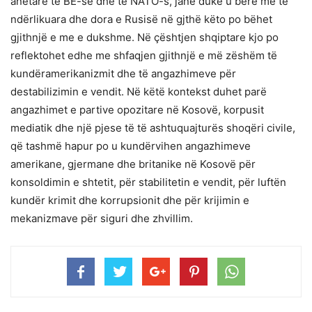
anëtare të BE-së dhe të NATO-s, janë duke u bërë më të
ndërlikuara dhe dora e Rusisë në gjthë këto po bëhet
gjithnjë e me e dukshme. Në çështjen shqiptare kjo po
reflektohet edhe me shfaqjen gjithnjë e më zëshëm të
kundëramerikanizmit dhe të angazhimeve për
destabilizimin e vendit. Në këtë kontekst duhet parë
angazhimet e partive opozitare në Kosovë, korpusit
mediatik dhe një pjese të të ashtuquajturës shoqëri civile,
që tashmë hapur po u kundërvihen angazhimeve
amerikane, gjermane dhe britanike në Kosovë për
konsoldimin e shtetit, për stabilitetin e vendit, për luftën
kundër krimit dhe korrupsionit dhe për krijimin e
mekanizmave për siguri dhe zhvillim.