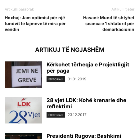
Artikulli paraprak
Artikulli tjetër
Hoxhaj: Jam optimist për një
Hasani: Mund të shtyhet
fundvit të lajmeve të mira për
seanca e 1 shtatorit për
vendin
demarkacionin
ARTIKUJ TË NGJASHËM
Kërkohet tërheqja e Projektligjit
për paga
31.01.2019
EDITORIALI
28 vjet LDK: Kohë krenarie dhe
reflektimi
23.12.2017
EDITORIALI
Presidenti Rugova: Bashkimi