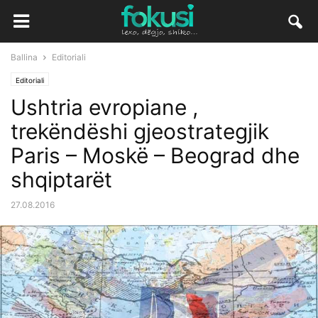
Ballina
Editoriali
Editoriali
Ushtria evropiane ,
trekëndëshi gjeostrategjik
Paris – Moskë – Beograd dhe
shqiptarët
27.08.2016