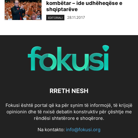
kombëtar – ide udhëheqëse e
shqiptarëve
28.11.2017
EDITORIALI
RRETH NESH
Fokusi është portal që ka për synim të informojë, të krijojë
opinionin dhe të nxisë debatin konstruktiv për çështje me
rëndësi shtetërore e shoqërore.
Na kontakto:
info@fokusi.org