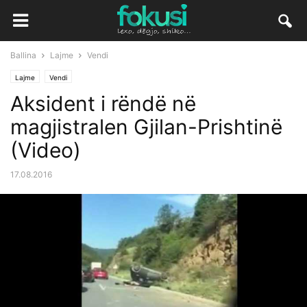
Ballina
Lajme
Vendi
Lajme
Vendi
Aksident i rëndë në
magjistralen Gjilan-Prishtinë
(Video)
17.08.2016