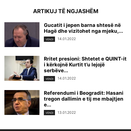
ARTIKUJ TË NGJASHËM
Gucatit i jepen barna shtesë në
Hagë dhe vizitohet nga mjeku,...
14.01.2022
VENDI
Rritet presioni: Shtetet e QUINT-it
i kërkojnë Kurtit t’u lejojë
serbëve...
14.01.2022
VENDI
Referendumi i Beogradit: Hasani
tregon dallimin e tij me mbajtjen
e...
13.01.2022
VENDI