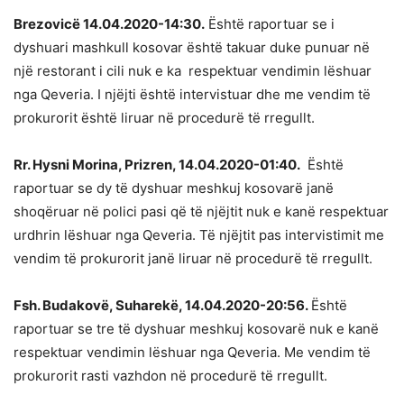
Brezovicë 14.04.2020-14:30.
Është raportuar se i
dyshuari mashkull kosovar është takuar duke punuar në
një restorant i cili nuk e ka respektuar vendimin lëshuar
nga Qeveria. I njëjti është intervistuar dhe me vendim të
prokurorit është liruar në procedurë të rregullt.
Rr. Hysni Morina, Prizren, 14.04.2020-01:40.
Është
raportuar se dy të dyshuar meshkuj kosovarë janë
shoqëruar në polici pasi që të njëjtit nuk e kanë respektuar
urdhrin lëshuar nga Qeveria. Të njëjtit pas intervistimit me
vendim të prokurorit janë liruar në procedurë të rregullt.
Fsh. Budakovë, Suharekë, 14.04.2020-20:56.
Është
raportuar se tre të dyshuar meshkuj kosovarë nuk e kanë
respektuar vendimin lëshuar nga Qeveria. Me vendim të
prokurorit rasti vazhdon në procedurë të rregullt.