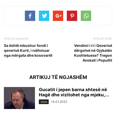
Artikulli paraprak
Artikulli tjetër
Sa është mbushur fondi i
Vendimi i ri i Qeverisë
qeverisë Kurti, i ndihmuar
dërgohet në Gjykatën
nga mërgata dhe kosovarët
Kushtetuese? Tregon
Avokati i Popullit
ARTIKUJ TË NGJASHËM
Gucatit i jepen barna shtesë në
Hagë dhe vizitohet nga mjeku,...
14.01.2022
VENDI