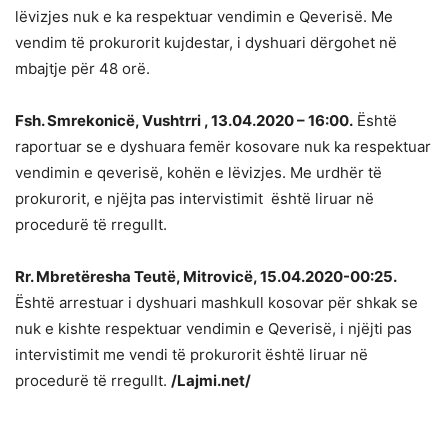
lëvizjes nuk e ka respektuar vendimin e Qeverisë. Me
vendim të prokurorit kujdestar, i dyshuari dërgohet në
mbajtje për 48 orë.
Fsh. Smrekonicë, Vushtrri , 13.04.2020 – 16:00.
Është
raportuar se e dyshuara femër kosovare nuk ka respektuar
vendimin e qeverisë, kohën e lëvizjes. Me urdhër të
prokurorit, e njëjta pas intervistimit është liruar në
procedurë të rregullt.
Rr. Mbretëresha Teutë, Mitrovicë, 15.04.2020-00:25.
Është arrestuar i dyshuari mashkull kosovar për shkak se
nuk e kishte respektuar vendimin e Qeverisë, i njëjti pas
intervistimit me vendi të prokurorit është liruar në
procedurë të rregullt.
/Lajmi.net/