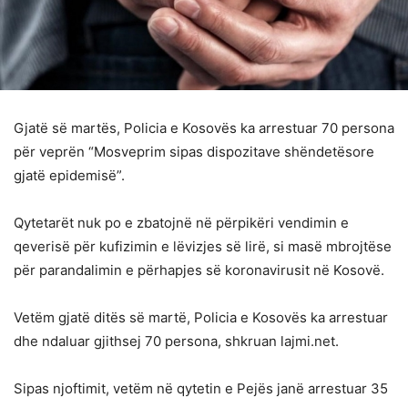
Gjatë së martës, Policia e Kosovës ka arrestuar 70 persona
për veprën “Mosveprim sipas dispozitave shëndetësore
gjatë epidemisë”.
Qytetarët nuk po e zbatojnë në përpikëri vendimin e
qeverisë për kufizimin e lëvizjes së lirë, si masë mbrojtëse
për parandalimin e përhapjes së koronavirusit në Kosovë.
Vetëm gjatë ditës së martë, Policia e Kosovës ka arrestuar
dhe ndaluar gjithsej 70 persona, shkruan lajmi.net.
Sipas njoftimit, vetëm në qytetin e Pejës janë arrestuar 35