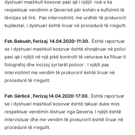
dyshuari mashkull kosovar pasi që i njëjti nuk e ka
respektuar vendimin e Qeverisë për kohën e kufizimit të
lëvizjes së lirë. Pas intervistimit, me urdhër të prokurorit
kujdestar, i dyshuari është liruar në procedurë të rregullt.
Fsh. Babush, Ferizaj 14.04.2020-11:30.
Është raportuar
se i dyshuari mashkull kosovar është shoqëruar në polici
pasi që i njëjti në një pikë kontrolli të veturave ka filluar ti
fotografoj dhe incizoj zyrtarët policor . I njëjti pas
intervistimit me vendim të prokurorit është liruar në
procedurë të rregullt.
Fsh. Gërlicë , Ferizaj 14.04.2020-17:30.
Është raportuar
se i dyshuari mashkull kosovar është takuar duke mos
respektuar vendimin lëshuar nga Qeveria. I njëjti është
intervistuar dhe me vendim të prokurorit është liruar në
procedurë të rregullt.