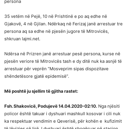
persona
35 vetëm në Pejë, 10 në Prishtinë e po aq edhe në
Gjakovë, 4 në Gjilan. Ndërkaq në Ferizaj janë arrestuar tre
persona aq sa edhe në pjesën jugore të Mitrovicës,
shkruan lajmi.net.
Ndërsa në Prizren janë arrestuar pesë persona, kurse në
pjesën veriore të Mitrovicës tash e dy ditë nuk ka asnjë të
arrestuar për veprën “Mosveprim sipas dispozitave
shëndetësore gjatë epidemisë”.
Më poshtë ju sjellim të gjitha rastet:
Fsh. Shakovicë, Podujevë 14.04.2020-02:10.
Nga njësiti
policor është takuar i dyshuari mashkull kosovar i cili nuk
ka respektuar vendimin e Qeverisë, për kohën e kufizimit
të lëvizjes së lirë. I dyshuari është shoqëruar në stacion