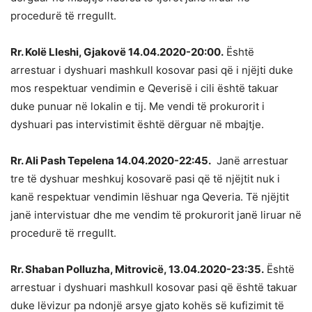
procedurë të rregullt.
Rr. Kolë Lleshi, Gjakovë 14.04.2020-20:00.
Është
arrestuar i dyshuari mashkull kosovar pasi që i njëjti duke
mos respektuar vendimin e Qeverisë i cili është takuar
duke punuar në lokalin e tij. Me vendi të prokurorit i
dyshuari pas intervistimit është dërguar në mbajtje.
Rr. Ali Pash Tepelena 14.04.2020-22:45.
Janë arrestuar
tre të dyshuar meshkuj kosovarë pasi që të njëjtit nuk i
kanë respektuar vendimin lëshuar nga Qeveria. Të njëjtit
janë intervistuar dhe me vendim të prokurorit janë liruar në
procedurë të rregullt.
Rr. Shaban Polluzha, Mitrovicë, 13.04.2020-23:35.
Është
arrestuar i dyshuari mashkull kosovar pasi që është takuar
duke lëvizur pa ndonjë arsye gjato kohës së kufizimit të