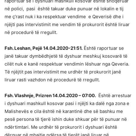
raportuar se i dyshuari mashkull kosovar është shoqëruar
në polici, pasi është takuar duke punuar në lokalin e tij
me ç’rast nuk i ka respektuar vendime e Qeverisë dhe i
njëjti pas intervistimit me vendim të prokurorit është liruar
në procedurë të rregullt.
Fsh. Leshan, Pejë 14.04.2020-21:51.
Është raportuar se
janë takuar dymbëdhjetë të dyshuar meshkuj kosovarë të
cilët nuk e kanë respektuar vendimin lëshuar nga Qeveria.
Të njëjtit pas intervistimit me urdhër të prokurorit janë
liruar rasti vazhdon në procedurë të rregullt.
Fsh. Vlashnje, Prizren 14.04.2020 – 07:00.
Është arrestuar
i dyshuari mashkull kosovar pasi i njëjti ka dalë nga zona e
Malishevës e cila është në karantinë dhe së bashku me
pesë persona të tjerë ishin duke shkuar për të punuar në
ndërtimtari. Me urdhër të prokurorit i dyshuari është
dërguar në mbajtje ndërsa të tjerët janë liruar në