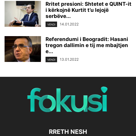
Rritet presioni: Shtetet e QUINT-it
i kërkojnë Kurtit t’u lejojë
serbëve...
14.01.2022
VENDI
Referendumi i Beogradit: Hasani
tregon dallimin e tij me mbajtjen
e...
13.01.2022
VENDI
RRETH NESH