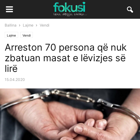
Ballina
Lajme
Vendi
Lajme
Vendi
Arreston 70 persona që nuk
zbatuan masat e lëvizjes së
lirë
15.04.2020