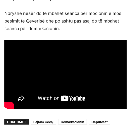
Ndryshe nesër do të mbahet seanca për mocionin e mos
besimit të Qeverisë dhe po ashtu pas asaj do të mbahet
seanca për demarkacionin.
ETIKETIMET
Bajram Gecaj
Demarkacionin
Deputetët