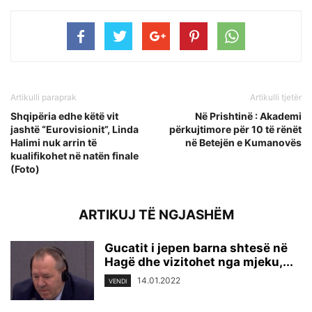
Artikulli paraprak
Artikulli tjetër
Shqipëria edhe këtë vit
Në Prishtinë : Akademi
jashtë “Eurovisionit”, Linda
përkujtimore për 10 të rënët
Halimi nuk arrin të
në Betejën e Kumanovës
kualifikohet në natën finale
(Foto)
ARTIKUJ TË NGJASHËM
Gucatit i jepen barna shtesë në
Hagë dhe vizitohet nga mjeku,...
14.01.2022
VENDI