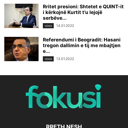
Rritet presioni: Shtetet e QUINT-it
i kërkojnë Kurtit t’u lejojë
serbëve...
14.01.2022
VENDI
Referendumi i Beogradit: Hasani
tregon dallimin e tij me mbajtjen
e...
13.01.2022
VENDI
RRETH NESH