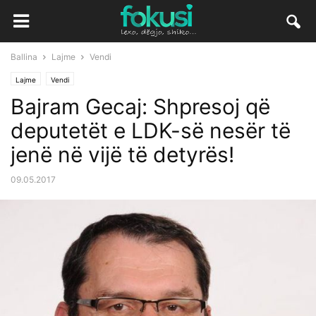
Ballina
Lajme
Vendi
Lajme
Vendi
Bajram Gecaj: Shpresoj që
deputetët e LDK-së nesër të
jenë në vijë të detyrës!
09.05.2017