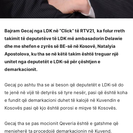
Bajram Gecaj nga LDK në “Click” të RTV21, ka folur rreth
takimit të deputetëve të LDK më ambasadorin Delawie
dhe me shefen e zyrës së BE-së në Kosovë, Natalyia
Apostolova, ku tha se në këtë takim është treguar një
unitet nga deputetët e LDK-së për çështjen e
demarkacionit.
Gecaj po ashtu tha se ai beson që deputetët e LDK-së do
te jenë në vijë të detyrës së tyre nesër, pasi që është koha
e fundit që demarkacioni duhet të kalojë në Kuvendin e
Kosovës pasi që kjo është porosi e miqve të Kosovës.
Gecaj tha se pas mocionit Qeveria është e gatshme që
menjeherë ta procedojë demarkacionin në Kuvend.