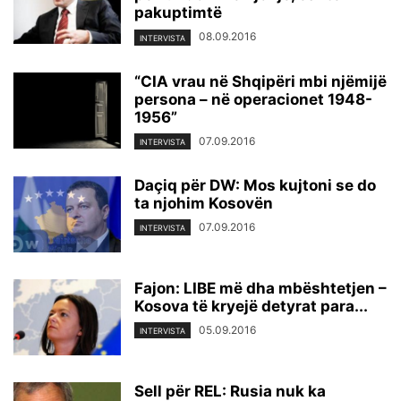
pakuptimtë
08.09.2016
INTERVISTA
“CIA vrau në Shqipëri mbi njëmijë
persona – në operacionet 1948-
1956”
07.09.2016
INTERVISTA
Daçiq për DW: Mos kujtoni se do
ta njohim Kosovën
07.09.2016
INTERVISTA
Fajon: LIBE më dha mbështetjen –
Kosova të kryejë detyrat para...
05.09.2016
INTERVISTA
Sell për REL: Rusia nuk ka