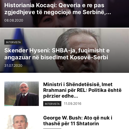
Historiania Kocaqi: Qeveria e re pas
zgjedhjeve të negociojë me Serbinë,...
08.08.2020
INTERVISTA
Skender Hyseni: SHBA-ja, fuqimisht e
angazuar në bisedimet Kosovë-Serbi
31.07.2020
Ministri i Shëndetësisë, Imet
Rrahmani për REL: Politika është
përzier edhe...
11.09.2016
INTERVISTA
George W. Bush: Ato që nuk i
thashë për 11 Shtatorin