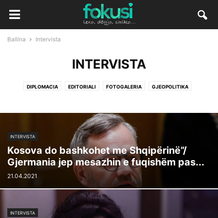
Ballina
Intervista
INTERVISTA
DIPLOMACIA
EDITORIALI
FOTOGALERIA
GJEOPOLITIKA
INTERVISTA
Kosova do bashkohet me Shqipërinë”/
Gjermania jep mesazhin e fuqishëm pas...
21.04.2021
INTERVISTA