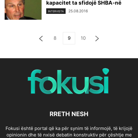
kapacitet ta sfidojë SHBA-në
25.08.2016
INTERVISTA
8
9
10
RRETH NESH
Fokusi është portal që ka për synim të informojë, të krijojë
opinionin dhe të nxisë debatin konstruktiv për çështje me