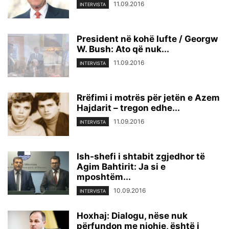
11.09.2016
INTERVISTA
President në kohë lufte / Georgw
W. Bush: Ato që nuk...
11.09.2016
INTERVISTA
Rrëfimi i motrës për jetën e Azem
Hajdarit – tregon edhe...
11.09.2016
INTERVISTA
Ish-shefi i shtabit zgjedhor të
Agim Bahtirit: Ja si e
mposhtëm...
10.09.2016
INTERVISTA
Hoxhaj: Dialogu, nëse nuk
përfundon me njohje, është i