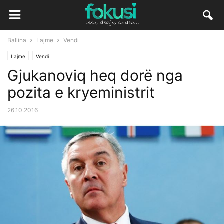
Ballina
Lajme
Vendi
Lajme
Vendi
Gjukanoviq heq dorë nga
pozita e kryeministrit
26.10.2016