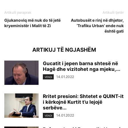
Artikulli paraprak
Artikulli tjetër
Gjukanoviq më nuk do të jetë
Autobusët e rinj në dhjetor,
kryeministër i Malit të Zi
‘Trafiku Urban’ ende nuk
është gati
ARTIKUJ TË NGJASHËM
Gucatit i jepen barna shtesë në
Hagë dhe vizitohet nga mjeku,...
14.01.2022
VENDI
Rritet presioni: Shtetet e QUINT-it
i kërkojnë Kurtit t’u lejojë
serbëve...
14.01.2022
VENDI