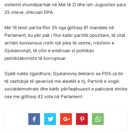
sistemit shumëpartiak në Mal të Zi dhe ish-Jugosllavi para
25 viteve, shkruan DPA.
Më 16 tetor partia fitoi 35 nga gjithsej 81 mandate në
Parlament, ku për pak i fitoi katër partitë opozitare, të cilat
arritën konsensus rreth një pike të vetme, rrëzimin e
Gjukanoviqit, të cilin e emëruan si politikan
jashtëzakonisht të korruptuar.
Gjatë natës zgjedhore, Gjukanoviq deklaroi se PDS-ja do
të vazhdojë të qeverisë me aleatët e tij, Partinë e vogël
socialdemokrate dhe katër përfaqësuesit e pakicave etnike
ose me gjithsej 42 vota në Parlament.