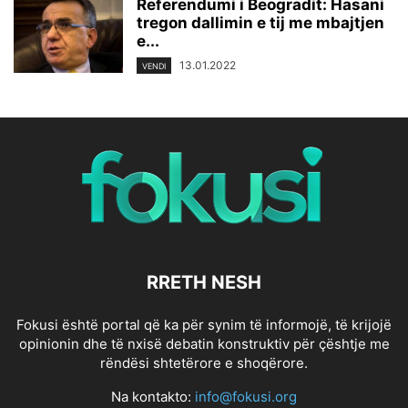
Referendumi i Beogradit: Hasani
tregon dallimin e tij me mbajtjen
e...
13.01.2022
VENDI
RRETH NESH
Fokusi është portal që ka për synim të informojë, të krijojë
opinionin dhe të nxisë debatin konstruktiv për çështje me
rëndësi shtetërore e shoqërore.
Na kontakto:
info@fokusi.org