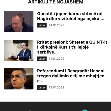
ARTIKUJ TË NGJASHËM
Gucatit i jepen barna shtesë në
Hagë dhe vizitohet nga mjeku,...
14.01.2022
VENDI
Rritet presioni: Shtetet e QUINT-it
i kërkojnë Kurtit t’u lejojë
serbëve...
14.01.2022
VENDI
Referendumi i Beogradit: Hasani
tregon dallimin e tij me mbajtjen
e...
13.01.2022
VENDI