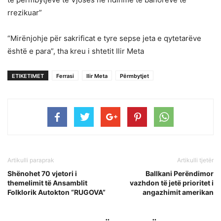
rrezikuar”
“Mirënjohje për sakrificat e tyre sepse jeta e qytetarëve
është e para”, tha kreu i shtetit Ilir Meta
ETIKETIMET
Ferrasi
Ilir Meta
Përmbytjet
Artikulli paraprak
Artikulli tjetër
Shënohet 70 vjetori i
Ballkani Perëndimor
themelimit të Ansamblit
vazhdon të jetë prioritet i
Folklorik Autokton “RUGOVA”
angazhimit amerikan