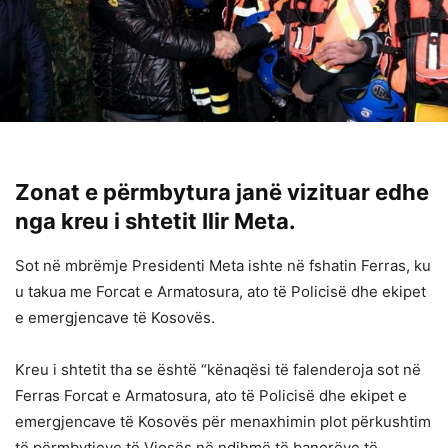
Zonat e përmbytura janë vizituar edhe
nga kreu i shtetit Ilir Meta.
Sot në mbrëmje Presidenti Meta ishte në fshatin Ferras, ku
u takua me Forcat e Armatosura, ato të Policisë dhe ekipet
e emergjencave të Kosovës.
Kreu i shtetit tha se është “kënaqësi të falenderoja sot në
Ferras Forcat e Armatosura, ato të Policisë dhe ekipet e
emergjencave të Kosovës për menaxhimin plot përkushtim
të përmbytjeve të Vjosës në ndihmë të banorëve të