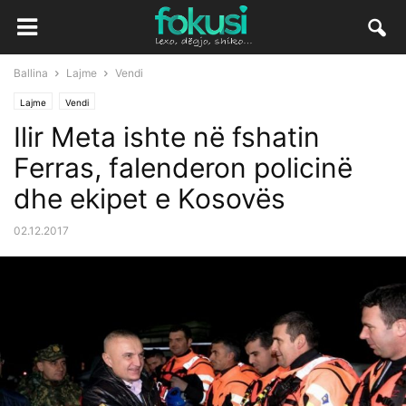
Ballina
Lajme
Vendi
Lajme
Vendi
Ilir Meta ishte në fshatin
Ferras, falenderon policinë
dhe ekipet e Kosovës
02.12.2017