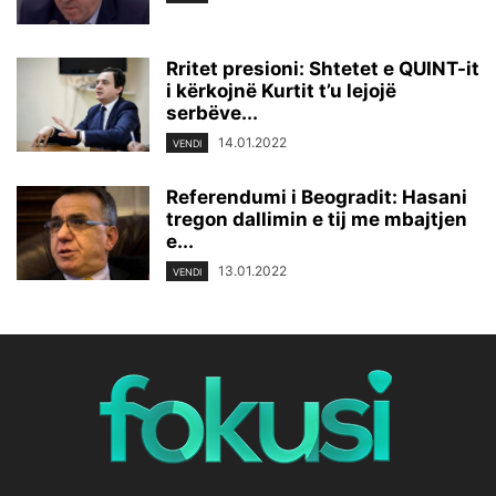
Rritet presioni: Shtetet e QUINT-it
i kërkojnë Kurtit t’u lejojë
serbëve...
14.01.2022
VENDI
Referendumi i Beogradit: Hasani
tregon dallimin e tij me mbajtjen
e...
13.01.2022
VENDI