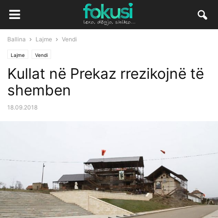
Ballina
Lajme
Vendi
Lajme
Vendi
Kullat në Prekaz rrezikojnë të
shemben
18.09.2018