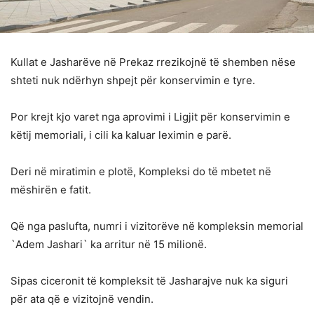
Kullat e Jasharëve në Prekaz rrezikojnë të shemben nëse
shteti nuk ndërhyn shpejt për konservimin e tyre.
Por krejt kjo varet nga aprovimi i Ligjit për konservimin e
këtij memoriali, i cili ka kaluar leximin e parë.
Deri në miratimin e plotë, Kompleksi do të mbetet në
mëshirën e fatit.
Që nga paslufta, numri i vizitorëve në kompleksin memorial
`Adem Jashari` ka arritur në 15 milionë.
Sipas ciceronit të kompleksit të Jasharajve nuk ka siguri
për ata që e vizitojnë vendin.