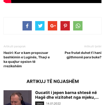
Artikulli paraprak
Artikulli tjetër
Haziri: Kur e kam propozuar
Pse frutat duhet t’i hani
bashkimin e Luginës, Thaçi e
gjithmonë para buke?
ka quajtur opsion të
rrezikshëm
ARTIKUJ TË NGJASHËM
Gucatit i jepen barna shtesë në
Hagë dhe vizitohet nga mjeku,...
14.01.2022
VENDI