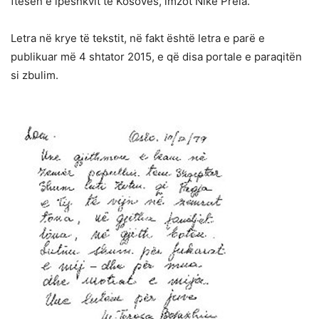
ftesën e ipeshkvit të Kosovës, imzot Nikë Prela.
Letra në krye të tekstit, në fakt është letra e parë e
publikuar më 4 shtator 2015, e që disa portale e paraqitën
si zbulim.