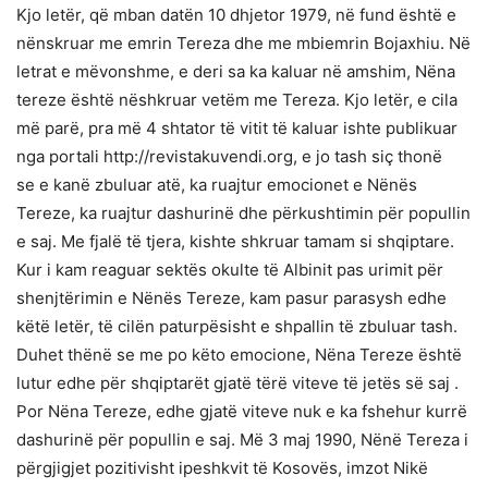
Kjo letër, që mban datën 10 dhjetor 1979, në fund është e
nënskruar me emrin Tereza dhe me mbiemrin Bojaxhiu. Në
letrat e mëvonshme, e deri sa ka kaluar në amshim, Nëna
tereze është nëshkruar vetëm me Tereza. Kjo letër, e cila
më parë, pra më 4 shtator të vitit të kaluar ishte publikuar
nga portali http://revistakuvendi.org, e jo tash siç thonë
se e kanë zbuluar atë, ka ruajtur emocionet e Nënës
Tereze, ka ruajtur dashurinë dhe përkushtimin për popullin
e saj. Me fjalë të tjera, kishte shkruar tamam si shqiptare.
Kur i kam reaguar sektës okulte të Albinit pas urimit për
shenjtërimin e Nënës Tereze, kam pasur parasysh edhe
këtë letër, të cilën paturpësisht e shpallin të zbuluar tash.
Duhet thënë se me po këto emocione, Nëna Tereze është
lutur edhe për shqiptarët gjatë tërë viteve të jetës së saj .
Por Nëna Tereze, edhe gjatë viteve nuk e ka fshehur kurrë
dashurinë për popullin e saj. Më 3 maj 1990, Nënë Tereza i
përgjigjet pozitivisht ipeshkvit të Kosovës, imzot Nikë