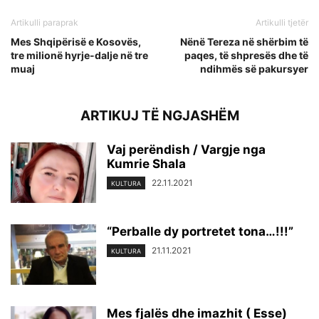
Artikulli paraprak
Artikulli tjetër
Mes Shqipërisë e Kosovës,
Nënë Tereza në shërbim të
tre milionë hyrje-dalje në tre
paqes, të shpresës dhe të
muaj
ndihmës së pakursyer
ARTIKUJ TË NGJASHËM
Vaj perëndish / Vargje nga
Kumrie Shala
22.11.2021
KULTURA
“Perballe dy portretet tona…!!!”
21.11.2021
KULTURA
Mes fjalës dhe imazhit ( Esse)