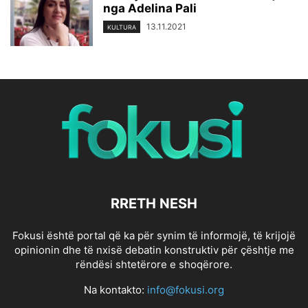
nga Adelina Pali
13.11.2021
KULTURA
RRETH NESH
Fokusi është portal që ka për synim të informojë, të krijojë
opinionin dhe të nxisë debatin konstruktiv për çështje me
rëndësi shtetërore e shoqërore.
Na kontakto:
info@fokusi.org