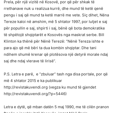
Prela, për një vizitë në Kosovë, por që për shkak të
rrethanave nuk u realizua kurrë, dhe mund të ketë qenë
pengu i saj që mund ta ketë marrë me vete. Siç dihet, Nëna
Tereze kaloi në amshim, më 5 shtator 1997, por lutjet e saj
për popullin e saj, shpirti i saj, bënë që bota demokratike
të shpëtojë shqiptarët e Kosovës nga maskrat serbe. Bill
Klinton ka thënë për Nënë Terezë: “Nënë Tereza ishte e
para ajo që më bëri ta dua kombin shqiptar. Dhe tani
ndihem shumë krenar që plotësova një detyrë morale ndaj
saj dhe ndaj vlerave të lirisë”.
P.S. Letra e parë, e “zbuluar” tash nga disa portale, por që
më 4 shtator 2015 e ka publikuar
http://revistakuvendi.org (vegza ku mund të gjendet
http://revistakuvendi.org/?p=5446)
Letra e dytë, që mban datën 5 maj 1990, me të cilën pranon