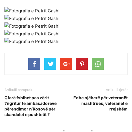
Artikulli paraprak
Artikulli tjetër
Çfarë fshihet pas zërit
Edhe njëherë për veteranët
t’ngritur të ambasadorëve
mashtrues, veteranët e
përendimor n’Kosovë për
rrejshëm
skandalet e pushtetit ?