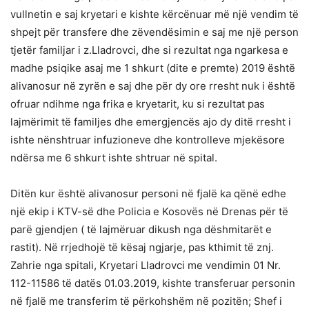
vullnetin e saj kryetari e kishte kërcënuar më një vendim të
shpejt për transfere dhe zëvendësimin e saj me një person
tjetër familjar i z.Lladrovci, dhe si rezultat nga ngarkesa e
madhe psiqike asaj me 1 shkurt (dite e premte) 2019 është
alivanosur në zyrën e saj dhe për dy ore rresht nuk i është
ofruar ndihme nga frika e kryetarit, ku si rezultat pas
lajmërimit të familjes dhe emergjencës ajo dy ditë rresht i
ishte nënshtruar infuzioneve dhe kontrolleve mjekësore
ndërsa me 6 shkurt ishte shtruar në spital.
Ditën kur është alivanosur personi në fjalë ka qënë edhe
një ekip i KTV-së dhe Policia e Kosovës në Drenas për të
parë gjendjen ( të lajmëruar dikush nga dëshmitarët e
rastit). Në rrjedhojë të kësaj ngjarje, pas kthimit të znj.
Zahrie nga spitali, Kryetari Lladrovci me vendimin 01 Nr.
112-11586 të datës 01.03.2019, kishte transferuar personin
në fjalë me transferim të përkohshëm në pozitën; Shef i