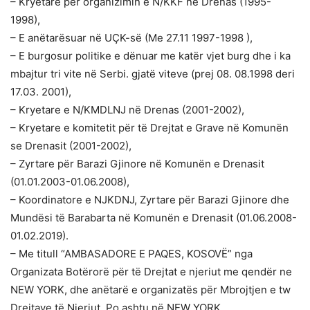
– Kryetare për organizimin e N/KKF në Drenas (1995-
1998),
– E anëtarësuar në UÇK-së (Me 27.11 1997-1998 ),
– E burgosur politike e dënuar me katër vjet burg dhe i ka
mbajtur tri vite në Serbi. gjatë viteve (prej 08. 08.1998 deri
17.03. 2001),
– Kryetare e N/KMDLNJ në Drenas (2001-2002),
– Kryetare e komitetit për të Drejtat e Grave në Komunën
se Drenasit (2001-2002),
– Zyrtare për Barazi Gjinore në Komunën e Drenasit
(01.01.2003-01.06.2008),
– Koordinatore e NJKDNJ, Zyrtare për Barazi Gjinore dhe
Mundësi të Barabarta në Komunën e Drenasit (01.06.2008-
01.02.2019).
– Me titull “AMBASADORE E PAQES, KOSOVË” nga
Organizata Botërorë për të Drejtat e njeriut me qendër ne
NEW YORK, dhe anëtarë e organizatës për Mbrojtjen e tw
Drejtave të Njeriut. Po ashtu në NEW YORK.