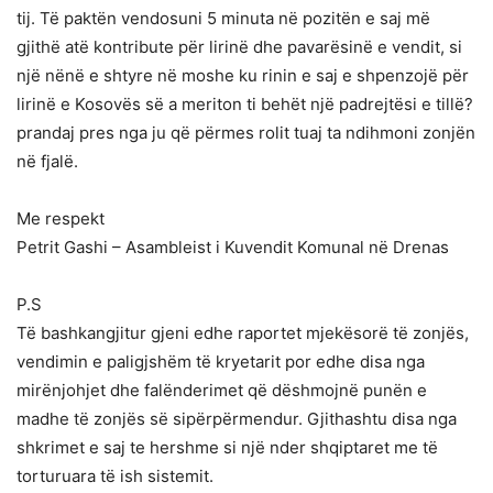
tij. Të paktën vendosuni 5 minuta në pozitën e saj më
gjithë atë kontribute për lirinë dhe pavarësinë e vendit, si
një nënë e shtyre në moshe ku rinin e saj e shpenzojë për
lirinë e Kosovës së a meriton ti behët një padrejtësi e tillë?
prandaj pres nga ju që përmes rolit tuaj ta ndihmoni zonjën
në fjalë.
Me respekt
Petrit Gashi – Asambleist i Kuvendit Komunal në Drenas
P.S
Të bashkangjitur gjeni edhe raportet mjekësorë të zonjës,
vendimin e paligjshëm të kryetarit por edhe disa nga
mirënjohjet dhe falënderimet që dëshmojnë punën e
madhe të zonjës së sipërpërmendur. Gjithashtu disa nga
shkrimet e saj te hershme si një nder shqiptaret me të
torturuara të ish sistemit.