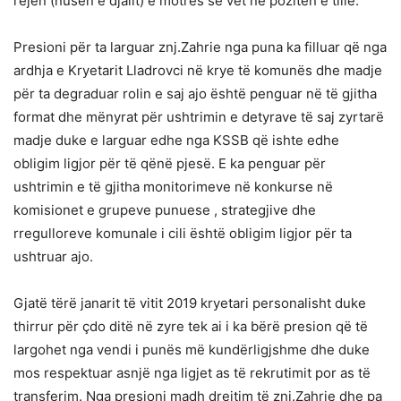
rejën (nusen e djalit) e motrës së vet në pozitën e tillë.
Presioni për ta larguar znj.Zahrie nga puna ka filluar që nga
ardhja e Kryetarit Lladrovci në krye të komunës dhe madje
për ta degraduar rolin e saj ajo është penguar në të gjitha
format dhe mënyrat për ushtrimin e detyrave të saj zyrtarë
madje duke e larguar edhe nga KSSB që ishte edhe
obligim ligjor për të qënë pjesë. E ka penguar për
ushtrimin e të gjitha monitorimeve në konkurse në
komisionet e grupeve punuese , strategjive dhe
rregulloreve komunale i cili është obligim ligjor për ta
ushtruar ajo.
Gjatë tërë janarit të vitit 2019 kryetari personalisht duke
thirrur për çdo ditë në zyre tek ai i ka bërë presion që të
largohet nga vendi i punës më kundërligjshme dhe duke
mos respektuar asnjë nga ligjet as të rekrutimit por as të
transferim. Nga presioni madh drejtim të znj.Zahrie dhe pa