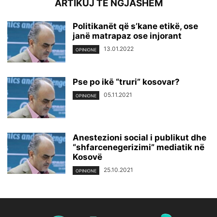
ARTIKUJ TË NGJASHËM
Politikanët që s’kane etikë, ose
janë matrapaz ose injorant
13.01.2022
OPINIONE
Pse po ikē “truri” kosovar?
05.11.2021
OPINIONE
Anestezioni social i publikut dhe
“shfarcenegerizimi” mediatik në
Kosovë
25.10.2021
OPINIONE