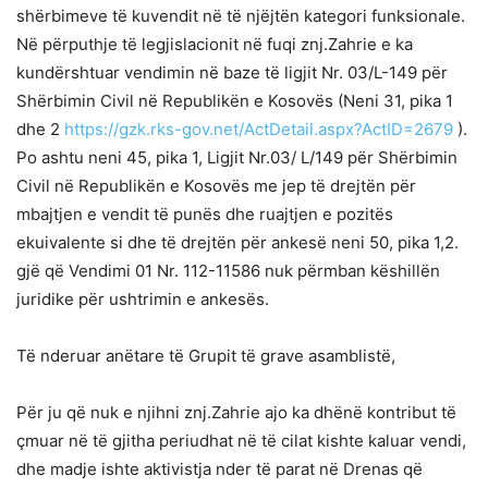
shërbimeve të kuvendit në të njëjtën kategori funksionale.
Në përputhje të legjislacionit në fuqi znj.Zahrie e ka
kundërshtuar vendimin në baze të ligjit Nr. 03/L-149 për
Shërbimin Civil në Republikën e Kosovës (Neni 31, pika 1
dhe 2
https://gzk.rks-gov.net/ActDetail.aspx?ActID=2679
).
Po ashtu neni 45, pika 1, Ligjit Nr.03/ L/149 për Shërbimin
Civil në Republikën e Kosovës me jep të drejtën për
mbajtjen e vendit të punës dhe ruajtjen e pozitës
ekuivalente si dhe të drejtën për ankesë neni 50, pika 1,2.
gjë që Vendimi 01 Nr. 112-11586 nuk përmban këshillën
juridike për ushtrimin e ankesës.
Të nderuar anëtare të Grupit të grave asamblistë,
Për ju që nuk e njihni znj.Zahrie ajo ka dhënë kontribut të
çmuar në të gjitha periudhat në të cilat kishte kaluar vendi,
dhe madje ishte aktivistja nder të parat në Drenas që