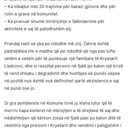
– Ka mbajtur mbi 20 trajnime për barazi gjinore dhe për
rolin e grave në komunitet
– Ka pranuar shume mirënjohje e falënderime për
aktivitete e saj të palodhshëm etj.
Prandaj rasti se çka po ndodhë më znj. Zahrie është
padrejtësia me e madhe që po ndodhë që nga pas lufta
vetëm e vetëm për të punësuar një familjare të Kryetarit
Lladrovci, dhe si rezultat personi në fjalë po kalon një krizë
të rend shkaku i degradimit dhe humbjes së punës sepse
në pozitë nuk është nuk definohet qartë ekzistenca e saj
në punë ose jo.
Si gra asmbleiste në Komune tonë ju kisha lutur që të
merrni hapa konkret në mbrojtjen e të drejtave të saj dhe
mbështetjen që kërkon zonja në fjalë pasi po kalon ditë të
vështira nga presioni i Kryetarit dhe vendimi i paligjshëm i