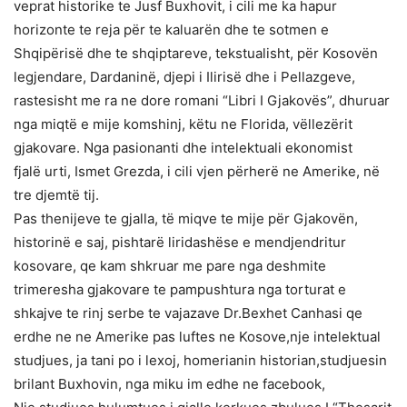
veprat historike te Jusf Buxhovit, i cili me ka hapur
horizonte te reja për te kaluarën dhe te sotmen e
Shqipërisë dhe te shqiptareve, tekstualisht, për Kosovën
legjendare, Dardaninë, djepi i Ilirisë dhe i Pellazgeve,
rastesisht me ra ne dore romani “Libri I Gjakovës”, dhuruar
nga miqtë e mije komshinj, këtu ne Florida, vëllezërit
gjakovare. Nga pasionanti dhe intelektuali ekonomist
fjalë urti, Ismet Grezda, i cili vjen përherë ne Amerike, në
tre djemtë tij.
Pas thenijeve te gjalla, të miqve te mije për Gjakovën,
historinë e saj, pishtarë liridashëse e mendjendritur
kosovare, qe kam shkruar me pare nga deshmite
trimeresha gjakovare te pampushtura nga torturat e
shkajve te rinj serbe te vajazave Dr.Bexhet Canhasi qe
erdhe ne ne Amerike pas luftes ne Kosove,nje intelektual
studjues, ja tani po i lexoj, homerianin historian,studjuesin
brilant Buxhovin, nga miku im edhe ne facebook,