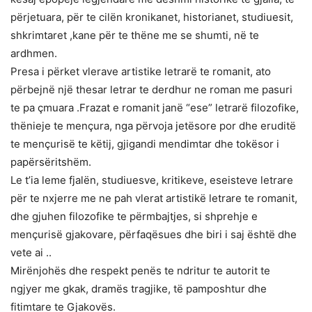
përjetuara, për te cilën kronikanet, historianet, studiuesit,
shkrimtaret ,kane për te thëne me se shumti, në te
ardhmen.
Presa i përket vlerave artistike letrarë te romanit, ato
përbejnë një thesar letrar te derdhur ne roman me pasuri
te pa çmuara .Frazat e romanit janë “ese” letrarë filozofike,
thënieje te mençura, nga përvoja jetësore por dhe eruditë
te mençurisë te këtij, gjigandi mendimtar dhe tokësor i
papërsëritshëm.
Le t’ia leme fjalën, studiuesve, kritikeve, eseisteve letrare
për te nxjerre me ne pah vlerat artistikë letrare te romanit,
dhe gjuhen filozofike te përmbajtjes, si shprehje e
mençurisë gjakovare, përfaqësues dhe biri i saj është dhe
vete ai ..
Mirënjohës dhe respekt penës te ndritur te autorit te
ngjyer me gkak, dramës tragjike, të pamposhtur dhe
fitimtare te Gjakovës.