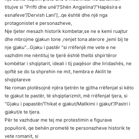
titujve si “Prifti dhe unë”/’Shën Angjelina”/”Hapësira e
esnafeve”/Dervish Lani”/,..qe është dhe një nga
protagonistet e personazheve,
Nje tjeter mesazh historik kombetar,se ne e kemi ruajtur
dhe mbrojme gjakun tone ,renjet tona aterore ,jemi bij te
nje gjaku”…Gjaku i pastër “si rrëfenjë me vete e ne
vazhdim me nëntituj te tjerë është thelbi shpirtëror
kombëtar i shqiptarit, ideali i tij paqësor dhe liridashës, ne
qoftë se do ta shprehin ne mit, hembra e Akilit te
shqiptareve
Ne roman plotësojnë njëra tjetrën te gjitha rrëfenjat si këto
te gjakut te pastër, të shqiptarizmit, më rrëfenjat tjera, si
“Gjaku i papastër/Thikat e gjakut/Mallkimi i gjakut”/Pastri i
gjakut/e te tjera.
Për te vazhduar me tej me protestimin e figurave
popullorë, qe behën prometë te personazheve historik te
vete romanit, si