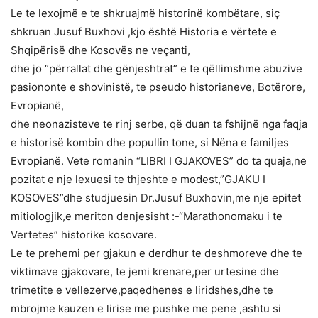
Le te lexojmë e te shkruajmë historinë kombëtare, siç
shkruan Jusuf Buxhovi ,kjo është Historia e vërtete e
Shqipërisë dhe Kosovës ne veçanti,
dhe jo “përrallat dhe gënjeshtrat” e te qëllimshme abuzive
pasiononte e shovinistë, te pseudo historianeve, Botërore,
Evropianë,
dhe neonazisteve te rinj serbe, që duan ta fshijnë nga faqja
e historisë kombin dhe popullin tone, si Nëna e familjes
Evropianë. Vete romanin “LIBRI I GJAKOVES” do ta quaja,ne
pozitat e nje lexuesi te thjeshte e modest,”GJAKU I
KOSOVES”dhe studjuesin Dr.Jusuf Buxhovin,me nje epitet
mitiologjik,e meriton denjesisht :-“Marathonomaku i te
Vertetes” historike kosovare.
Le te prehemi per gjakun e derdhur te deshmoreve dhe te
viktimave gjakovare, te jemi krenare,per urtesine dhe
trimetite e vellezerve,paqedhenes e liridshes,dhe te
mbrojme kauzen e lirise me pushke me pene ,ashtu si