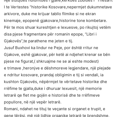
Nje studjues hulumtues i gjalle,kerkues zbulues I “Thesarit
I te Vertestes “historike Kosovare,nepermjet dukumnetave
arkivore, duke me krijuar tabllo filmike si ne ekran
kinemaje, epopenë gjakovare,historine tone kombetare.
Për te mos shuar kureshtjen e lexuesve, po rikujtoj vetëm
disa pjese fragmentare për romanin epope, “Libri i
Gjakovës”,te parathene me jeten e tij.
Jusuf Buxhovi ka lindur ne Peje, por është rritur ne
Gjakove, eshë gjakovar, për ketë ai ndjehet krenar se bën
pjese ne figurat,( shkruajme ne se ai eshte modest)
e trimave ,heronjve e dëshmoreve legjendare, një plejade
e ndritur kosovare, prandaj obligimin e tij si vendali, ia
kushton Gjakovës, nëpërmjet te vërtetave historike dhe
rrëfime te gjalla,duke i dhuruar lexuesit, një memorie
letrarë qe flet me gojën e historisë dhe te rrëfimeve
popullore, në një vepër letrarë.
Romani, ndahet ne tituj te veçante si organet e trupit, e
qene tërësi, më një lidhje organike letrarë te brendshme,