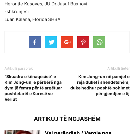
Heronjte Kosoves, JU Dr.Jusuf Buxhovi
-shkronjësi
Luan Kalana, Florida SHBA.
Artikulli paraprak
Artikulli tjetër
“Skuadra e kënaqësisë” e
Kim Jong-un në pamjet e
Kim Jong-un, e përbërë nga
reja duket i shëndetshëm,
dymijë femra për të argëtuar
duke hedhur poshtë pohimet
pushtetarët e Koresë së
për gjendjen e tij
Veriut
ARTIKUJ TË NGJASHËM
Vaj perëndish / Vargje nga