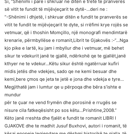
Si, “Shënimi i parë i shkruar ne ditën e tretë te pranverës
së vitit te fundit të mijëvjeçarit te dytë-…deri ne :
“-Shënimi i dhjetë, i shkruar ditën e fundit te pranverës se
vitit te fundit te mijëvjeçarit te dyte, si rrëfimi krye rojës se
vetmuar, që i thoshin Momçillo, një monografi mendimtarë
krenarie, përmbyllëse e romanit,Librit te Gjakovës :-“…Nga
kjo pike e lartë, ku jam i mbyllur dhe i vetmuar, më behet
sikur te vdekurit janë te gjallë, ndërkohë qe te gjallët,janë
kthyer ne te vdekur…Këtu sikur është ngatërruar kufiri
midis jetës dhe vdekjes, sado qe ne kemi besuar dhe
kemi,bere çmos qe jeta te jetë e jona dhe vdekja e tyre…
Megjithatë jam i lumtur qe u përpoqa dhe bëra s’ishte e
mundur
për te çuar ne vend frymën dhe porosinë e rrugës se
nisure cila fatkeqësisht po sos këtu…Prishtine,2008.”
Këto janë rreshta dhe fjalët e fundit te romanit LIBRI I
GJAKOVE dhe te madhit Jusuf Buxhovi, autori i romanit, të
kësaj epopeje legjendare me dëshmi historikë te gjalla, të