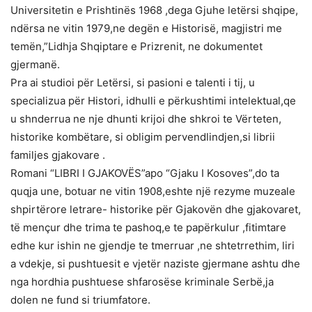
Universitetin e Prishtinës 1968 ,dega Gjuhe letërsi shqipe,
ndërsa ne vitin 1979,ne degën e Historisë, magjistri me
temën,”Lidhja Shqiptare e Prizrenit, ne dokumentet
gjermanë.
Pra ai studioi për Letërsi, si pasioni e talenti i tij, u
specializua për Histori, idhulli e përkushtimi intelektual,qe
u shnderrua ne nje dhunti krijoi dhe shkroi te Vërteten,
historike kombëtare, si obligim pervendlindjen,si librii
familjes gjakovare .
Romani “LIBRI I GJAKOVËS”apo “Gjaku I Kosoves”,do ta
quqja une, botuar ne vitin 1908,eshte një rezyme muzeale
shpirtërore letrare- historike për Gjakovën dhe gjakovaret,
të mençur dhe trima te pashoq,e te papërkulur ,fitimtare
edhe kur ishin ne gjendje te tmerruar ,ne shtetrrethim, liri
a vdekje, si pushtuesit e vjetër naziste gjermane ashtu dhe
nga hordhia pushtuese shfarosëse kriminale Serbë,ja
dolen ne fund si triumfatore.