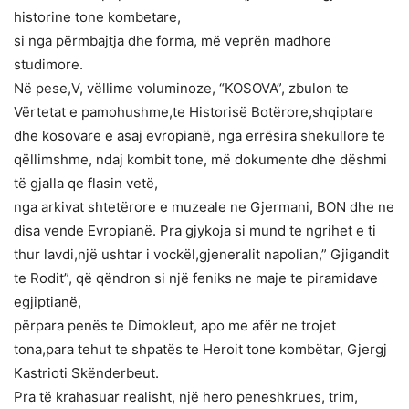
historine tone kombetare,
si nga përmbajtja dhe forma, më veprën madhore
studimore.
Në pese,V, vëllime voluminoze, “KOSOVA”, zbulon te
Vërtetat e pamohushme,te Historisë Botërore,shqiptare
dhe kosovare e asaj evropianë, nga errësira shekullore te
qëllimshme, ndaj kombit tone, më dokumente dhe dëshmi
të gjalla qe flasin vetë,
nga arkivat shtetërore e muzeale ne Gjermani, BON dhe ne
disa vende Evropianë. Pra gjykoja si mund te ngrihet e ti
thur lavdi,një ushtar i vockël,gjeneralit napolian,” Gjigandit
te Rodit”, që qëndron si një feniks ne maje te piramidave
egjiptianë,
përpara penës te Dimokleut, apo me afër ne trojet
tona,para tehut te shpatës te Heroit tone kombëtar, Gjergj
Kastrioti Skënderbeut.
Pra të krahasuar realisht, një hero peneshkrues, trim,