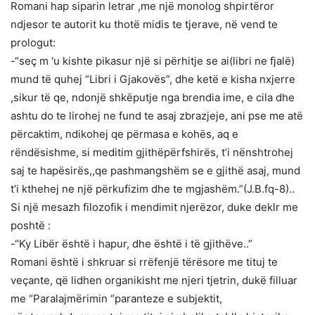
Romani hap siparin letrar ,me një monolog shpirtëror
ndjesor te autorit ku thotë midis te tjerave, në vend te
prologut:
-“seç m ‘u kishte pikasur një si përhitje se ai(libri ne fjalë)
mund të quhej “Libri i Gjakovës”, dhe ketë e kisha nxjerre
,sikur të qe, ndonjë shkëputje nga brendia ime, e cila dhe
ashtu do te lirohej ne fund te asaj zbrazjeje, ani pse me atë
përcaktim, ndikohej qe përmasa e kohës, aq e
rëndësishme, si meditim gjithëpërfshirës, t’i nënshtrohej
saj te hapësirës,,qe pashmangshëm se e gjithë asaj, mund
t’i kthehej ne një përkufizim dhe te mgjashëm.”(J.B.fq-8)..
Si një mesazh filozofik i mendimit njerëzor, duke deklr me
poshtë :
-“Ky Libër është i hapur, dhe është i të gjithëve..”
Romani është i shkruar si rrëfenjë tërësore me tituj te
veçante, që lidhen organikisht me njeri tjetrin, dukë filluar
me “Paralajmërimin “paranteze e subjektit,