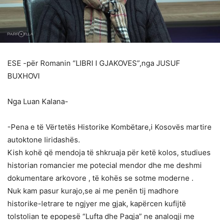
ESE -për Romanin “LIBRI I GJAKOVES”,nga JUSUF
BUXHOVI
Nga Luan Kalana-
-Pena e të Vërtetës Historike Kombëtare,i Kosovës martire
autoktone liridashës.
Kish kohë që mendoja të shkruaja për ketë kolos, studiues
historian romancier me potecial mendor dhe me deshmi
dokumentare arkovore , të kohës se sotme moderne .
Nuk kam pasur kurajo,se ai me penën tij madhore
historike-letrare te ngjyer me gjak, kapërcen kufijtë
tolstolian te epopesë “Lufta dhe Paqja” ne analogji me