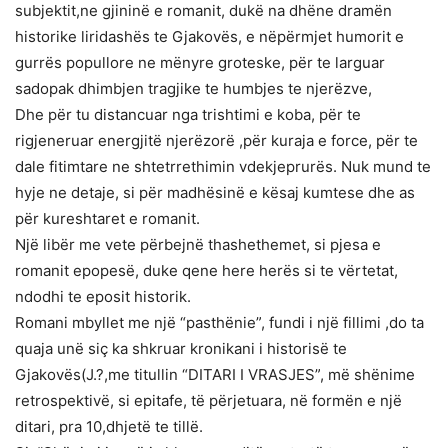
subjektit,ne gjininë e romanit, dukë na dhëne dramën
historike liridashës te Gjakovës, e nëpërmjet humorit e
gurrës popullore ne mënyre groteske, për te larguar
sadopak dhimbjen tragjike te humbjes te njerëzve,
Dhe për tu distancuar nga trishtimi e koba, për te
rigjeneruar energjitë njerëzorë ,për kuraja e force, për te
dale fitimtare ne shtetrrethimin vdekjeprurës. Nuk mund te
hyje ne detaje, si për madhësinë e kësaj kumtese dhe as
për kureshtaret e romanit.
Një libër me vete përbejnë thashethemet, si pjesa e
romanit epopesë, duke qene here herës si te vërtetat,
ndodhi te eposit historik.
Romani mbyllet me një “pasthënie”, fundi i një fillimi ,do ta
quaja unë siç ka shkruar kronikani i historisë te
Gjakovës(J.?,me titullin “DITARI I VRASJES”, më shënime
retrospektivë, si epitafe, të përjetuara, në formën e një
ditari, pra 10,dhjetë te tillë.