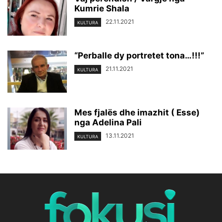
Kumrie Shala
22.11.2021
KULTURA
“Perballe dy portretet tona…!!!”
21.11.2021
KULTURA
Mes fjalës dhe imazhit ( Esse)
nga Adelina Pali
13.11.2021
KULTURA