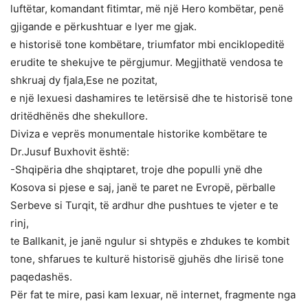
luftëtar, komandant fitimtar, më një Hero kombëtar, penë
gjigande e përkushtuar e lyer me gjak.
e historisë tone kombëtare, triumfator mbi enciklopeditë
erudite te shekujve te përgjumur. Megjithatë vendosa te
shkruaj dy fjala,Ese ne pozitat,
e një lexuesi dashamires te letërsisë dhe te historisë tone
dritëdhënës dhe shekullore.
Diviza e veprës monumentale historike kombëtare te
Dr.Jusuf Buxhovit është:
-Shqipëria dhe shqiptaret, troje dhe populli ynë dhe
Kosova si pjese e saj, janë te paret ne Evropë, përballe
Serbeve si Turqit, të ardhur dhe pushtues te vjeter e te
rinj,
te Ballkanit, je janë ngulur si shtypës e zhdukes te kombit
tone, shfarues te kulturë historisë gjuhës dhe lirisë tone
paqedashës.
Për fat te mire, pasi kam lexuar, në internet, fragmente nga