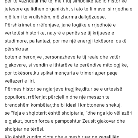
për te vazhduar me tej me tituj simbolike,tabllo historike
jetesore qe lidhen organikisht si ato te filmave, si rrjedha e
një lumi te vrullshëm, më zhurma dallgëzuese.
Përshkrimet e rrëfenjave, janë logjike e rrjedhojë e
vërtetësi historike, natyrë e penës se tij krijuese e
studimore, pa fantazi, por me një energji tokësore, dukë
përshkruar,
boten e heronjve ,personazheve te tij reale dhe vatër
gjakovare, si vendin e ithtarëve te perëndive mitologjikë,
por tokësore,ku spikat mençuria e trimeria,per paqe
vellazeri e liri.
Përmes historisë ngjarjeve tragjike,diturisë e urtesisë
popullore, rrëfenjat përcjellin dhe një mesazh te
brendshëm kombëtar,thelbi ideal I kmbtonene shekuj,
se “feja e shqiptarit është shqiptaria, “dhe nga kjo vëllazëri
e gjakut, buron forca e pamposhtur Zeusit gjakovar dhe
shqiptar ne tërësi.
Kjo është kuptim plote dhe e meshiruar ne zanafillën