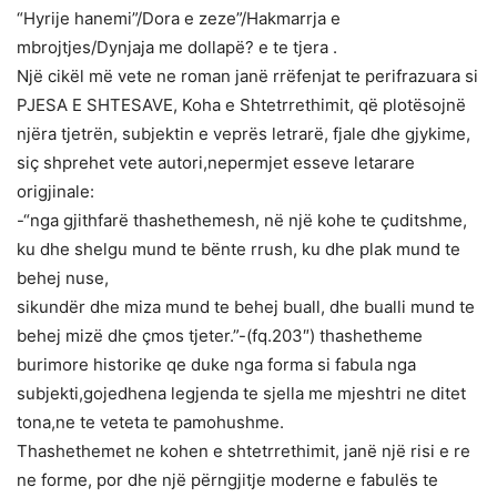
“Hyrije hanemi”/Dora e zeze”/Hakmarrja e
mbrojtjes/Dynjaja me dollapë? e te tjera .
Një cikël më vete ne roman janë rrëfenjat te perifrazuara si
PJESA E SHTESAVE, Koha e Shtetrrethimit, që plotësojnë
njëra tjetrën, subjektin e veprës letrarë, fjale dhe gjykime,
siç shprehet vete autori,nepermjet esseve letarare
origjinale:
-“nga gjithfarë thashethemesh, në një kohe te çuditshme,
ku dhe shelgu mund te bënte rrush, ku dhe plak mund te
behej nuse,
sikundër dhe miza mund te behej buall, dhe bualli mund te
behej mizë dhe çmos tjeter.”-(fq.203″) thashetheme
burimore historike qe duke nga forma si fabula nga
subjekti,gojedhena legjenda te sjella me mjeshtri ne ditet
tona,ne te veteta te pamohushme.
Thashethemet ne kohen e shtetrrethimit, janë një risi e re
ne forme, por dhe një përngjitje moderne e fabulës te