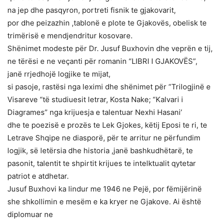
na jep dhe pasqyron, portreti fisnik te gjakovarit,
por dhe peizazhin ,tablonë e plote te Gjakovës, obelisk te
trimërisë e mendjendritur kosovare.
Shënimet modeste për Dr. Jusuf Buxhovin dhe veprën e tij,
ne tërësi e ne veçanti për romanin “LIBRI I GJAKOVËS”,
janë rrjedhojë logjike te mijat,
si pasoje, rastësi nga leximi dhe shënimet për “Trilogjinë e
Visareve “të studiuesit letrar, Kosta Nake; “Kalvari i
Diagrames” nga krijuesja e talentuar Nexhi Hasani’
dhe te poezisë e prozës te Lek Gjokes, këtij Eposi te ri, te
Letrave Shqipe ne diasporë, për te arritur ne përfundim
logjik, së letërsia dhe historia ,janë bashkudhëtarë, te
pasonit, talentit te shpirtit krijues te intelktualit qytetar
patriot e atdhetar.
Jusuf Buxhovi ka lindur me 1946 ne Pejë, por fëmijërinë
she shkollimin e mesëm e ka kryer ne Gjakove. Ai është
diplomuar ne