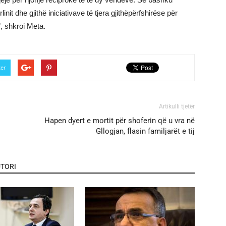
it dhe gjithë iniciativave të tjera gjithëpërfshirëse për
, shkroi Meta.
ter
Artikulli tjetër
Hapen dyert e mortit për shoferin që u vra në
Gllogjan, flasin familjarët e tij
TORI