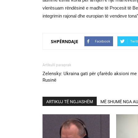
vlerësuam rëndësinë e madhe të Procesit të Berlin
integrimin rajonal dhe europian të vendeve tona”
SHPËRNDAJE
Facebook
Twit
Artikulli paraprak
Zelensky: Ukraina gati për çfarëdo aksioni me
Rusinë
ARTIKUJ TË NGJASHËM
MË SHUMË NGA AU