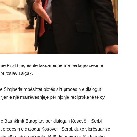
mit në Prishtinë, është takuar edhe me përfaqësuesin e
 Miroslav Lajçak.
se Shqipëria mbështet plotësisht procesin e dialogut
tjen e një marrëveshjeje për njohje reciproke të të dy
 e Bashkimit Europian, për dialogun Kosovë – Serbi,
t procesin e dialogut Kosovë – Serbi, duke vlerësuar se
eje për njohje reciproke të të dy vendeve. Së bashku