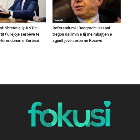
Vendi
ni: Shtetet e QUINT-it i
Referendumi i Beogradit: Hasani
it t’u lejojë serbëve të
tregon dallimin e tij me mbajtjen e
referendumin e Serbisë
zgjedhjeve serbe në Kosovë