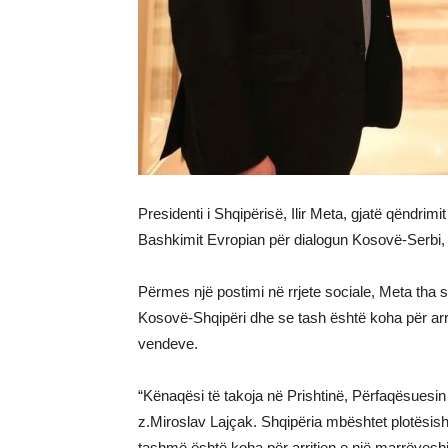
Presidenti i Shqipërisë, Ilir Meta, gjatë qëndri
Bashkimit Evropian për dialogun Kosovë-Serbi,
Përmes një postimi në rrjete sociale, Meta tha 
Kosovë-Shqipëri dhe se tash është koha për arri
vendeve.
“Kënaqësi të takoja në Prishtinë, Përfaqësuesin
z.Miroslav Lajçak. Shqipëria mbështet plotësish
tashmë është koha për arritjen e një marrëveshj