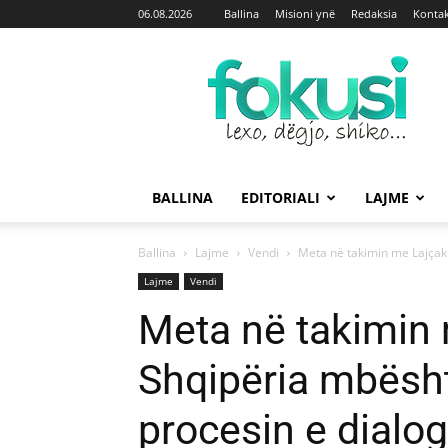
06.08.2026
Ballina
Misioni ynë
Redaksia
Kontak
Fokusi
BALLINA
EDITORIALI
LAJME
Ballina
Lajme
Vendi
Meta në takimin me Lajçaku
Lajme
Vendi
Meta në takimin
Shqipëria mbësht
procesin e dialo