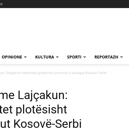
ti
OPINIONE
KULTURA
SPORTI
REPORTAZH
n: Shqipëria mbështet plotësisht procesin e dialogut Kosovë-Serbi
 me Lajçakun:
et plotësisht
gut Kosovë-Serbi