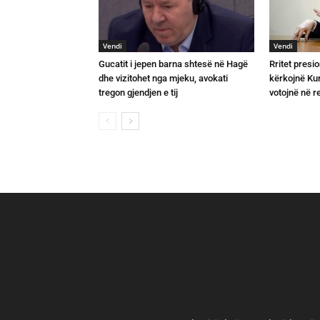
Vendi
Vendi
Gucatit i jepen barna shtesë në Hagë
Rritet presio
dhe vizitohet nga mjeku, avokati
kërkojnë Kurt
tregon gjendjen e tij
votojnë në 