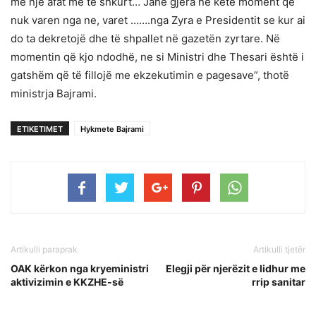
me një afat më të shkurt… Janë gjëra në këtë moment që
nuk varen nga ne, varet …….nga Zyra e Presidentit se kur ai
do ta dekretojë dhe të shpallet në gazetën zyrtare. Në
momentin që kjo ndodhë, ne si Ministri dhe Thesari është i
gatshëm që të fillojë me ekzekutimin e pagesave”, thotë
ministrja Bajrami.
ETIKETIMET
Hykmete Bajrami
Artikulli paraprak
Artikulli tjetër
OAK kërkon nga kryeministri
Elegji për njerëzit e lidhur me
aktivizimin e KKZHE-së
rrip sanitar