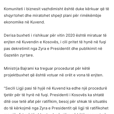
Komuniteti i biznesit vazhdimisht është duke kërkuar që të
shqyrtohet dhe miratohet shpejt plani për rimëkëmbje
ekonomike në Kuvend.
Derisa buxheti i rishikuar për vitin 2020 është miratuar të
enjten në Kuvendin e Kosovës, i cili pritet të hynë në fuqi
pas dekretimit nga Zyra e Presidentit dhe publikimit në
Gazetën zyrtare.
Ministrja Bajrami ka treguar procedurat për këtë
projektbuxhet që është votuar në orët e vona të enjten.
“Secili Ligji pasi të hyjë në Kuvend ka edhe një procedurë
tjetër për të hyrë në fuqi. Presidenti i Kosovës ka shtatë
ditë ose tetë afat për ratifikim, besoj për shkak të situatës
do të kërkojmë nga Zyra e Presidentit që ligji të ratifikohet