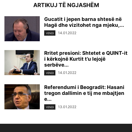
ARTIKUJ TË NGJASHËM
Gucatit i jepen barna shtesë në
Hagë dhe vizitohet nga mjeku,...
14.01.2022
VENDI
Rritet presioni: Shtetet e QUINT-it
i kërkojnë Kurtit t’u lejojë
serbëve...
14.01.2022
VENDI
Referendumi i Beogradit: Hasani
tregon dallimin e tij me mbajtjen
e...
13.01.2022
VENDI