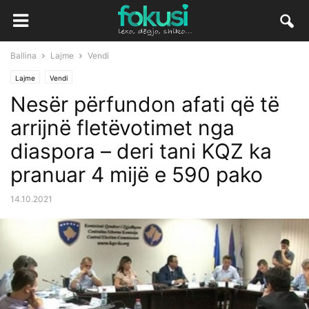
Ballina
Lajme
Vendi
Lajme
Vendi
Nesër përfundon afati që të
arrijnë fletëvotimet nga
diaspora – deri tani KQZ ka
pranuar 4 mijë e 590 pako
14.10.2021