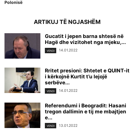
Polonisë
ARTIKUJ TË NGJASHËM
Gucatit i jepen barna shtesë në
Hagë dhe vizitohet nga mjeku,...
14.01.2022
VENDI
Rritet presioni: Shtetet e QUINT-it
i kërkojnë Kurtit t’u lejojë
serbëve...
14.01.2022
VENDI
Referendumi i Beogradit: Hasani
tregon dallimin e tij me mbajtjen
e...
13.01.2022
VENDI