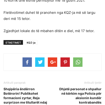
10 korrik dhe është përmbyllur më 18 gusht 2021.
Fletëvotimet duhet të pranohen nga KQZ-ja më së largu
deri më 15 tetor.
Zgjedhjet lokale do të mbahen ditën e diel, më 17 tetor.
ETIKETIMET
KQZ-ja
Artikulli paraprak
Artikulli tjetër
Shqipëria ëndërron
Dhjetë personat e shpallur
Botërorin! Publikohet
në kërkim nga Policia për
formacioni zyrtar, Reja
aksionin kundër
surprizon me titullarët ndaj
kontrabandës