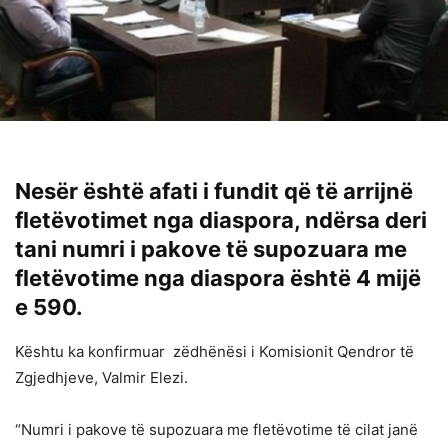
Nesër është afati i fundit që të arrijnë
fletëvotimet nga diaspora, ndërsa deri
tani numri i pakove të supozuara me
fletëvotime nga diaspora është 4 mijë
e 590.
Kështu ka konfirmuar zëdhënësi i Komisionit Qendror të
Zgjedhjeve, Valmir Elezi.
“Numri i pakove të supozuara me fletëvotime të cilat janë