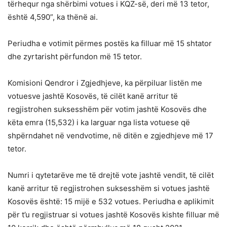
tërhequr nga shërbimi votues i KQZ-së, deri më 13 tetor,
është 4,590”, ka thënë ai.
Periudha e votimit përmes postës ka filluar më 15 shtator
dhe zyrtarisht përfundon më 15 tetor.
Komisioni Qendror i Zgjedhjeve, ka përpiluar listën me
votuesve jashtë Kosovës, të cilët kanë arritur të
regjistrohen suksesshëm për votim jashtë Kosovës dhe
këta emra (15,532) i ka larguar nga lista votuese që
shpërndahet në vendvotime, në ditën e zgjedhjeve më 17
tetor.
Numri i qytetarëve me të drejtë vote jashtë vendit, të cilët
kanë arritur të regjistrohen suksesshëm si votues jashtë
Kosovës është: 15 mijë e 532 votues. Periudha e aplikimit
për t’u regjistruar si votues jashtë Kosovës kishte filluar më