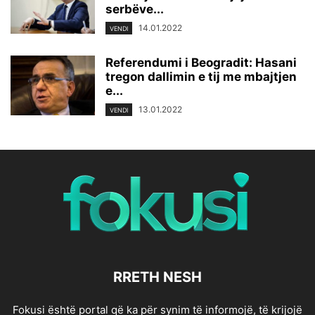
serbëve...
14.01.2022
VENDI
Referendumi i Beogradit: Hasani
tregon dallimin e tij me mbajtjen
e...
13.01.2022
VENDI
RRETH NESH
Fokusi është portal që ka për synim të informojë, të krijojë