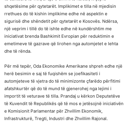
shqetësime për qytetarët. Implikimet e tilla në mjedisin
rrethues do të kishin implikime edhe në aspektin e
sigurisë dhe shëndetit për qytetarët e Kosovës. Ndërsa,
një veprim i tillë do të ishte edhe në kundërshtim me
iniciativat brenda Bashkimit Evropian për reduktimin e
emetimeve të gazrave që lirohen nga automjetet e lehta
dhe të rënda.
Për më tepër, Oda Ekonomike Amerikane shpreh edhe një
herë besimin e saj të fuqishëm se joefikasiteti i
automjeteve të vjetra do të minimizonte çfarëdo përfitimi
afatshkurtër që do të mund të gjenerohej nga lejimi i
importit të veturave të tilla. Prandaj u kërkon Deputetëve
të Kuvendit të Republikës që të mos e jetësojnë iniciativën
e Komisionit Parlamentar për Zhvillim Ekonomik,
Infrastrukturë, Tregti, Industri dhe Zhvillim Rajonal.