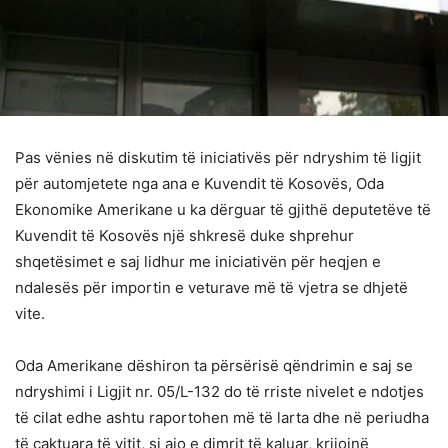
Pas vënies në diskutim të iniciativës për ndryshim të ligjit
për automjetete nga ana e Kuvendit të Kosovës, Oda
Ekonomike Amerikane u ka dërguar të gjithë deputetëve të
Kuvendit të Kosovës një shkresë duke shprehur
shqetësimet e saj lidhur me iniciativën për heqjen e
ndalesës për importin e veturave më të vjetra se dhjetë
vite.
Oda Amerikane dëshiron ta përsërisë qëndrimin e saj se
ndryshimi i Ligjit nr. 05/L-132 do të rriste nivelet e ndotjes
të cilat edhe ashtu raportohen më të larta dhe në periudha
të caktuara të vitit, si ajo e dimrit të kaluar, krijojnë