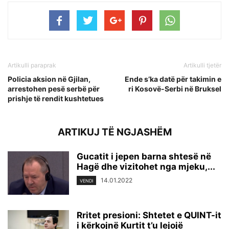
Artikulli paraprak
Artikulli tjetër
Policia aksion në Gjilan,
Ende s’ka datë për takimin e
arrestohen pesë serbë për
ri Kosovë-Serbi në Bruksel
prishje të rendit kushtetues
ARTIKUJ TË NGJASHËM
Gucatit i jepen barna shtesë në
Hagë dhe vizitohet nga mjeku,...
14.01.2022
VENDI
Rritet presioni: Shtetet e QUINT-it
i kërkojnë Kurtit t’u lejojë