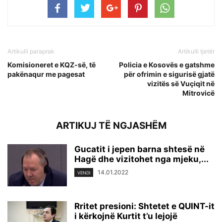
Artikulli paraprak
Artikulli tjetër
Komisioneret e KQZ-së, të
Policia e Kosovës e gatshme
pakënaqur me pagesat
për ofrimin e sigurisë gjatë
vizitës së Vuçiqit në
Mitrovicë
ARTIKUJ TË NGJASHËM
Gucatit i jepen barna shtesë në
Hagë dhe vizitohet nga mjeku,...
14.01.2022
VENDI
Rritet presioni: Shtetet e QUINT-it
i kërkojnë Kurtit t’u lejojë