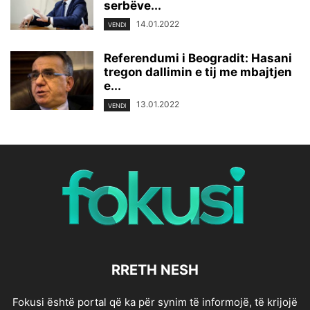
serbëve...
14.01.2022
VENDI
Referendumi i Beogradit: Hasani
tregon dallimin e tij me mbajtjen
e...
13.01.2022
VENDI
RRETH NESH
Fokusi është portal që ka për synim të informojë, të krijojë