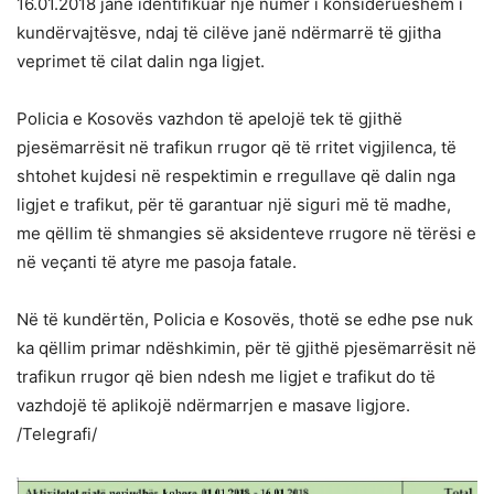
16.01.2018 janë identifikuar një numër i konsiderueshëm i
kundërvajtësve, ndaj të cilëve janë ndërmarrë të gjitha
veprimet të cilat dalin nga ligjet.
Policia e Kosovës vazhdon të apelojë tek të gjithë
pjesëmarrësit në trafikun rrugor që të rritet vigjilenca, të
shtohet kujdesi në respektimin e rregullave që dalin nga
ligjet e trafikut, për të garantuar një siguri më të madhe,
me qëllim të shmangies së aksidenteve rrugore në tërësi e
në veçanti të atyre me pasoja fatale.
Në të kundërtën, Policia e Kosovës, thotë se edhe pse nuk
ka qëllim primar ndëshkimin, për të gjithë pjesëmarrësit në
trafikun rrugor që bien ndesh me ligjet e trafikut do të
vazhdojë të aplikojë ndërmarrjen e masave ligjore.
/Telegrafi/