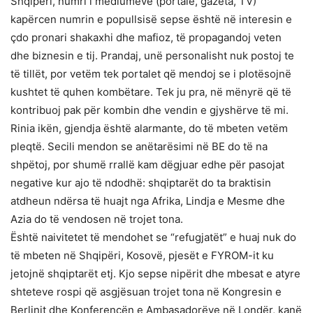
Shqipëri, numri i mediumeve (portale, gazeta, TV)
kapërcen numrin e popullsisë sepse është në interesin e
çdo pronari shakaxhi dhe mafioz, të propagandoj veten
dhe biznesin e tij. Prandaj, unë personalisht nuk postoj te
të tillët, por vetëm tek portalet që mendoj se i plotësojnë
kushtet të quhen kombëtare. Tek ju pra, në mënyrë që të
kontribuoj pak për kombin dhe vendin e gjyshërve të mi.
Rinia ikën, gjendja është alarmante, do të mbeten vetëm
pleqtë. Secili mendon se anëtarësimi në BE do të na
shpëtoj, por shumë rrallë kam dëgjuar edhe për pasojat
negative kur ajo të ndodhë: shqiptarët do ta braktisin
atdheun ndërsa të huajt nga Afrika, Lindja e Mesme dhe
Azia do të vendosen në trojet tona.
Është naivitetet të mendohet se “refugjatët” e huaj nuk do
të mbeten në Shqipëri, Kosovë, pjesët e FYROM-it ku
jetojnë shqiptarët etj. Kjo sepse nipërit dhe mbesat e atyre
shteteve rospi që asgjësuan trojet tona në Kongresin e
Berlinit dhe Konferencën e Ambasadorëve në Londër, kanë