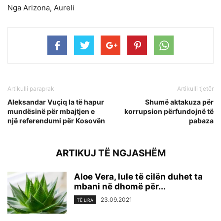
Nga Arizona, Aureli
Artikulli paraprak
Artikulli tjetër
Aleksandar Vuçiq la të hapur
Shumë aktakuza për
mundësinë për mbajtjen e
korrupsion përfundojnë të
një referendumi për Kosovën
pabaza
ARTIKUJ TË NGJASHËM
Aloe Vera, lule të cilën duhet ta
mbani në dhomë për...
23.09.2021
TË LIRA