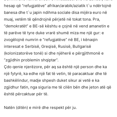
hesap që “refugjatëve” afrikan/arabik/aziatik t`u ndërtojnë
banesa dhe t`u japin ndihma sociale disa mijëra euro në
muaj, vetëm të qëndrojnë përjetë në tokat tona. Pra,
“demokratët” e BE-së kështu e çojnë në vend amanetin e
të parëve të tyre duke vrarë shumë miza me një gur: e
zvogëlojnë numrin e “refugjatëve” në BE, i kënaqin
interesat e Serbisë, Greqisë, Rusisë, Bullgarisë
(kolonizatorëve tonë) si dhe njëherë e përgjithmonë e
“zgjidhin problemin shqiptar”.
Çdo qenie njerëzore, për aq sa është një person dhe ka
një fytyrë, ka edhe një fat të vetin, të paracaktuar dhe të
bashkëlindur, madje shpesh duket sikur ai vetë e ka
zgjidhur fatin, nga siguria me të cilën bën dhe jeton atë që
është përcaktuar për të.
Natën (ditën) e mirë dhe respekt për ju.