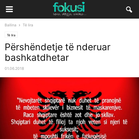
Ballina
Të lira
Të lira
Përshëndetje të nderuar
bashkatdhetar
01.06.2018