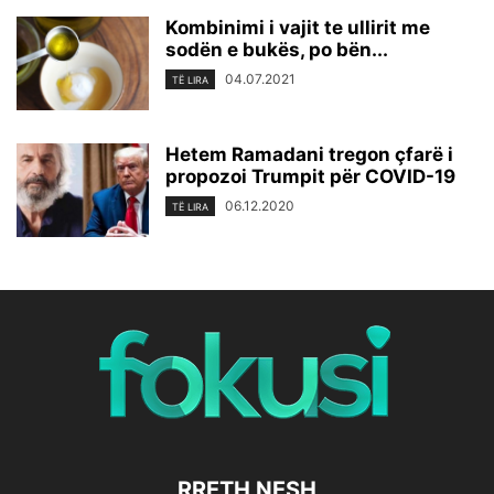
Kombinimi i vajit te ullirit me
sodën e bukës, po bën...
04.07.2021
TË LIRA
Hetem Ramadani tregon çfarë i
propozoi Trumpit për COVID-19
06.12.2020
TË LIRA
RRETH NESH