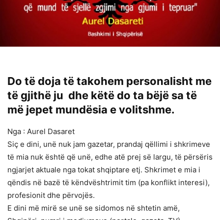
Do të doja të takohem personalisht me
të gjithë ju dhe këtë do ta bëjë sa të
më jepet mundësia e volitshme.
Nga : Aurel Dasaret
Siç e dini, unë nuk jam gazetar, prandaj qëllimi i shkrimeve
të mia nuk është që unë, edhe atë prej së largu, të përsëris
ngjarjet aktuale nga tokat shqiptare etj. Shkrimet e mia i
qëndis në bazë të këndvështrimit tim (pa konflikt interesi),
profesionit dhe përvojës.
E dini më mirë se unë se sidomos në shtetin amë,