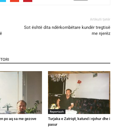
Artikulli tjetër
Sot është dita ndërkombëtare kundër tregtisë
në
me njerëz
TORI
Reportazh
ten po aq sa me gezove
Turjaka e Zatriqit, katund i njohur dhe i
pasur