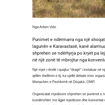
Nga Arben Velo
Punimet e ndërmarra nga një shoqatë
lagunën e Karavastasë, kanë alarmuar 
shprehen se ndërhyrja po kryet pa l
në një zonë të mbrojtur nga konven
Një mjet i rëndë i quajtur “dragë” i instaluar n
qëllim thellimin e tij, ka sjellë debate mes org
Menaxhim e Peshkimit në Divjakë, OMP.
Organizatat mjedisore shprehen se punimet e n
kundërshtim me ligjet mjedisore dhe konventat 