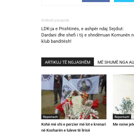
Artikulli paraprak
LDK-ja e Prishtinës, e ashpër ndaj Sejdiut:
Dardani dhe shefi i tij e shndërruan Komunën 
klub banditësh!
ARTIKUJ TË NGJASHËM
MË SHUMË NGA AU
Reportazh
Reportazh
Kohë më shi e perzier më lot e krenari
Me nxive je
në Kosharën e luleve të lirisë