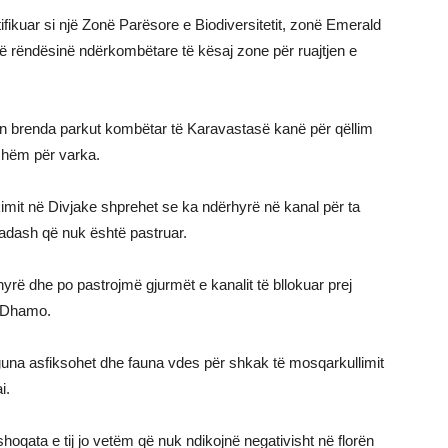
fikuar si një Zonë Parësore e Biodiversitetit, zonë Emerald
ë rëndësinë ndërkombëtare të kësaj zone për ruajtjen e
brenda parkut kombëtar të Karavastasë kanë për qëllim
eshëm për varka.
it në Divjake shprehet se ka ndërhyrë në kanal për ta
ekadash që nuk është pastruar.
yrë dhe po pastrojmë gjurmët e kanalit të bllokuar prej
a Dhamo.
guna asfiksohet dhe fauna vdes për shkak të mosqarkullimit
i.
qata e tij jo vetëm që nuk ndikojnë negativisht në florën