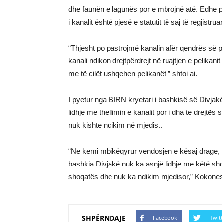
dhe faunën e lagunës por e mbrojnë atë. Edhe ps
i kanalit është pjesë e statutit të saj të regjistrua
“Thjesht po pastrojmë kanalin afër qendrës së pes
kanali ndikon drejtpërdrejt në ruajtjen e pelikan
me të cilët ushqehen pelikanët,” shtoi ai.
I pyetur nga BIRN kryetari i bashkisë së Divjakë
lidhje me thellimin e kanalit por i dha te drejtë
nuk kishte ndikim në mjedis..
“Ne kemi mbikëqyrur vendosjen e kësaj drage, e 
bashkia Divjakë nuk ka asnjë lidhje me këtë shoq
shoqatës dhe nuk ka ndikim mjedisor,” Kokoneshi
SHPËRNDAJE
Facebook
Twit