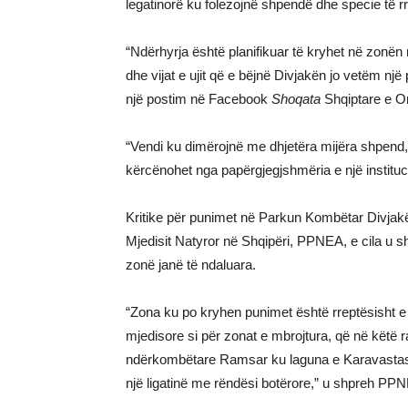
legatinorë ku folezojnë shpendë dhe specie të rr
“Ndërhyrja është planifikuar të kryhet në zonën
dhe vijat e ujit që e bëjnë Divjakën jo vetëm një
një postim në Facebook
Shoqata
Shqiptare e Or
“Vendi ku dimërojnë me dhjetëra mijëra shpend, ve
kërcënohet nga papërgjegjshmëria e një instituci
Kritike për punimet në Parkun Kombëtar Divjak
Mjedisit Natyror në Shqipëri, PPNEA, e cila u s
zonë janë të ndaluara.
“Zona ku po kryhen punimet është rreptësisht e nda
mjedisore si për zonat e mbrojtura, që në këtë
ndërkombëtare Ramsar ku laguna e Karavastasë 
një ligatinë me rëndësi botërore,” u shpreh PP