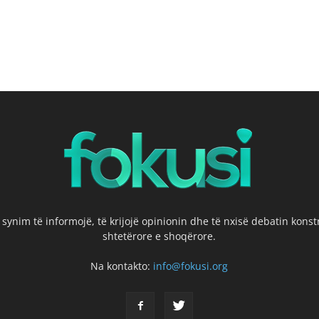
 synim të informojë, të krijojë opinionin dhe të nxisë debatin kons
shtetërore e shoqërore.
Na kontakto:
info@fokusi.org