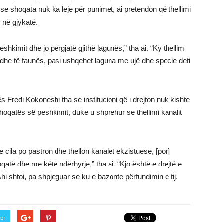
e shoqata nuk ka leje për punimet, ai pretendon që thellimi
r në gjykatë.
hkimit dhe jo përgjatë gjithë lagunës,” tha ai. “Ky thellim
it dhe të faunës, pasi ushqehet laguna me ujë dhe specie deti
s Fredi Kokoneshi tha se institucioni që i drejton nuk kishte
s shoqatës së peshkimit, duke u shprehur se thellimi kanalit
cila po pastron dhe thellon kanalet ekzistuese, [por]
atë dhe me këtë ndërhyrje,” tha ai. “Kjo është e drejtë e
 shtoi, pa shpjeguar se ku e bazonte përfundimin e tij.
ter