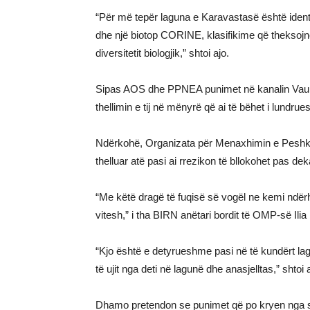
“Për më tepër laguna e Karavastasë është identi
dhe një biotop CORINE, klasifikime që theksojn
diversitetit biologjik,” shtoi ajo.
Sipas AOS dhe PPNEA punimet në kanalin Vaun 
thellimin e tij në mënyrë që ai të bëhet i lundru
Ndërkohë, Organizata për Menaxhimin e Peshkim
thelluar atë pasi ai rrezikon të bllokohet pas d
“Me këtë dragë të fuqisë së vogël ne kemi ndërh
vitesh,” i tha BIRN anëtari bordit të OMP-së Ili
“Kjo është e detyrueshme pasi në të kundërt la
të ujit nga deti në lagunë dhe anasjelltas,” shtoi a
Dhamo pretendon se punimet që po kryen nga sho