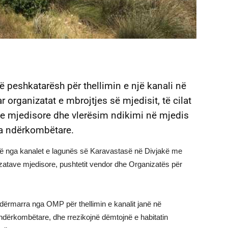
 peshkatarësh për thellimin e një kanali në
organizatat e mbrojtjes së mjedisit, të cilat
eje mjedisore dhe vlerësim ndikimi në mjedis
ta ndërkombëtare.
ë një nga kanalet e lagunës së Karavastasë në Divjakë me
anizatave mjedisore, pushtetit vendor dhe Organizatës për
dërmarra nga OMP për thellimin e kanalit janë në
ndërkombëtare, dhe rrezikojnë dëmtojnë e habitatin