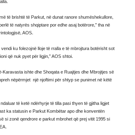
alla.
 më të brishtë të Parkut, në dunat ranore shumëshekullore,
 perlë të natyrës shqiptare por edhe asaj botërore,” tha në
intologjisë, AOS.
ndi ku folezojnë lloje të rralla e të mbrojtura botërisht sot
oni që nuk pyet për ligjin,” AOS shtoi.
ë-Karavasta ishte dhe Shoqata e Ruajtjes dhe Mbrojtjes së
hpreh nëpërmjet një njoftimi për shtyp se punimet në këtë
luar të ketë ndërhyrje të tilla pasi thyen të gjitha ligjet
 rast ka statusin e Parkut Kombëtar apo dhe konventën
si zonë qendrore e parkut mbrohet që prej vitit 1995 si
NEA.