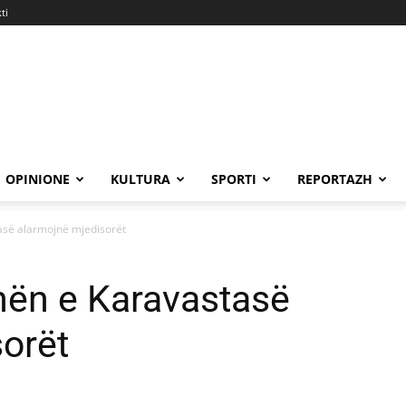
ti
OPINIONE
KULTURA
SPORTI
REPORTAZH
asë alarmojnë mjedisorët
nën e Karavastasë
orët