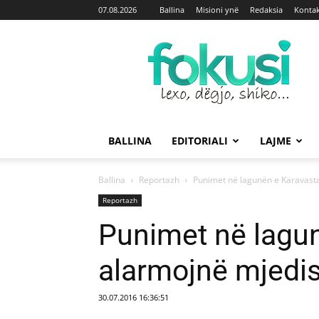
07.08.2026
Ballina
Misioni ynë
Redaksia
Kontak
Fokusi
BALLINA
EDITORIALI
LAJME
Ballina
Reportazh
Punimet në lagunën e Karavast
Reportazh
Punimet në lagu
alarmojnë mjedis
30.07.2016 16:36:51