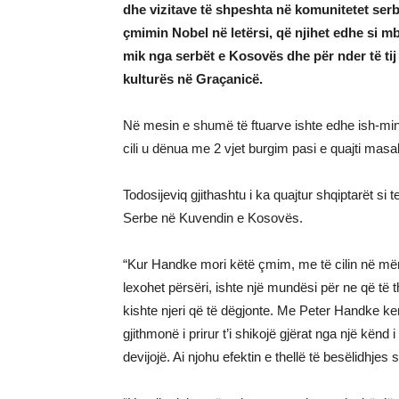
dhe vizitave të shpeshta në komunitetet ser
çmimin Nobel në letërsi, që njihet edhe si m
mik nga serbët e Kosovës dhe për nder të ti
kulturës në Graçanicë.
Në mesin e shumë të ftuarve ishte edhe ish-minis
cili u dënua me 2 vjet burgim pasi e quajti masak
Todosijeviq gjithashtu i ka quajtur shqiptarët si te
Serbe në Kuvendin e Kosovës.
“Kur Handke mori këtë çmim, me të cilin në mënyr
lexohet përsëri, ishte një mundësi për ne që të 
kishte njeri që të dëgjonte. Me Peter Handke k
gjithmonë i prirur t’i shikojë gjërat nga një kënd 
devijojë. Ai njohu efektin e thellë të besëlidhje