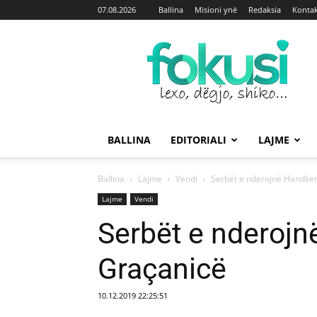
07.08.2026
Ballina
Misioni ynë
Redaksia
Kontak
Fokusi
BALLINA
EDITORIALI
LAJME
Ballina
Lajme
Vendi
Serbët e nderojnë Handke
Lajme
Vendi
Serbët e nderoj
Graçanicë
10.12.2019 22:25:51