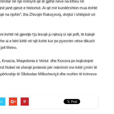
shmitar në një mënyrë që të gjithë neve na ktheu në
në janë pjesë e historisë. Ai që më kundërshton mua është
 që na njohin”, tha Zhivojin Rakoçeviq, drejtor i shtëpisë së
është në gjendje t’ju lexojë ju njësoj si një prift, të kalojë
Dhe ai e bëri këtë në një kohë kur po pyesnim nëse dikush
jell Metro.
a, Kroacia, Maqedonia e Veriut dhe Kosova po bojkotojnë
mit Nobel në shenjë proteste për nderimin me këtë çmim të
r përkrahje të Sllobodan Millosheviçit dhe mohim të krimeve
ter