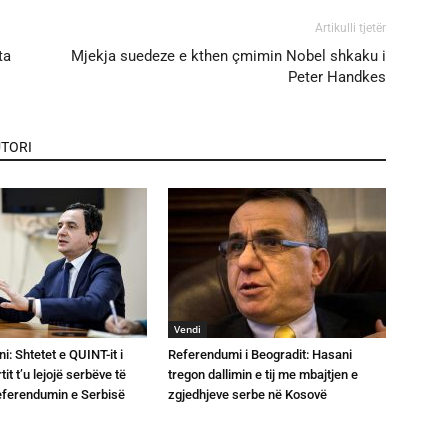
Artikulli tjetër
ta
Mjekja suedeze e kthen çmimin Nobel shkaku i
Peter Handkes
TORI
Vendi
ni: Shtetet e QUINT-it i
Referendumi i Beogradit: Hasani
it t’u lejojë serbëve të
tregon dallimin e tij me mbajtjen e
referendumin e Serbisë
zgjedhjeve serbe në Kosovë