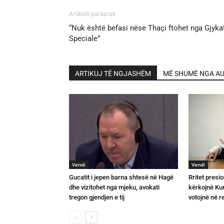
Artikulli paraprak
“Nuk është befasi nëse Thaçi ftohet nga Gjyka
Speciale”
ARTIKUJ TË NGJASHËM
MË SHUMË NGA AU
Vendi
Vendi
Gucatit i jepen barna shtesë në Hagë
Rritet presio
dhe vizitohet nga mjeku, avokati
kërkojnë Kurt
tregon gjendjen e tij
votojnë në 