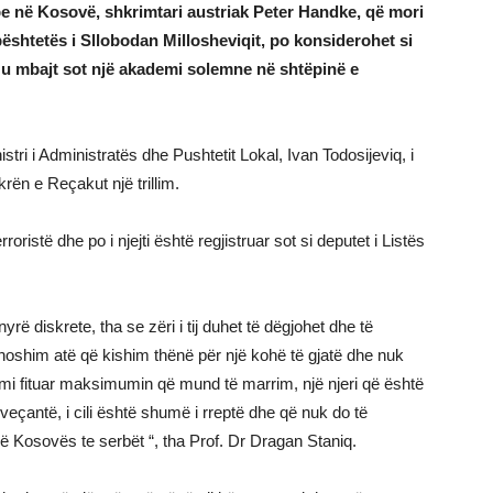
be në Kosovë, shkrimtari austriak Peter Handke, që mori
bështetës i Sllobodan Millosheviqit, po konsiderohet si
j u mbajt sot një akademi solemne në shtëpinë e
tri i Administratës dhe Pushtetit Lokal, Ivan Todosijeviq, i
rën e Reçakut një trillim.
rroristë dhe po i njejti është regjistruar sot si deputet i Listës
ë diskrete, tha se zëri i tij duhet të dëgjohet dhe të
thoshim atë që kishim thënë për një kohë të gjatë dhe nuk
emi fituar maksimumin që mund të marrim, një njeri që është
i veçantë, i cili është shumë i rreptë dhe që nuk do të
s së Kosovës te serbët “, tha Prof. Dr Dragan Staniq.