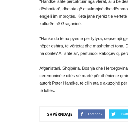
“Handke ishte përcaktuar nga vlerat, ai u bë dë
dëshmitarë, dhe ata që e sulmojnë dhe dëshmoj
engjëlli im mbrojtës. Këta janë njerëzit e vërtetë
kulturën në Graçanicë.
“Hanke do të na pyeste për fytyra, sepse një gjeni 
nëpër eshtra, të vërtetat dhe mashtrimet tona, 
na donte? Ai ishte ai”, përfundoi Rakoçeviq, përc
Afganistani, Shqipëria, Bosnja dhe Hercegovin
ceremoninë e ditës së martë për dhënien e çmi
autorit Peter Handke, të cilin ata e akuzojnë pë
të luftës.
SHPËRNDAJE
Facebook
Twit