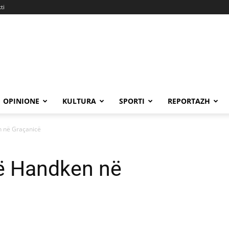
ti
OPINIONE
KULTURA
SPORTI
REPORTAZH
n në Graçanicë
në Handken në