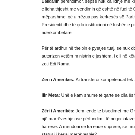
Ballkanin perёndimor, sepse nuk ka lidhje me 
e lidha thjesht me vendimin qё ёshtё nё fuqi t
mёparshme, qё u rrёzua pas kёrkesёs sё Partisё 
Presidentit dhe tё çdo institucioni nё fushёn e 
ndёrkombёtare.
Pёr tё ardhur nё thelbin e pyetjes tuaj, se nuk d
autorizon vetёm ministrin e jashtёm, i cili nё kё
zoti Edi Rama.
Zёri i Amerikёs:
Ai transferoi kompetencat tek 
Ilir Meta:
Unё e kam shumё tё qartё se cila ёsht
Zёri i Amerikёs:
Jemi ende te bisedimet me Gre
njё marrёveshje ose pёrfundimit tё negociatave,
harresё. A mendoni se ka ende shpresё, se mund
statusi i kёsaj marrёveshje?