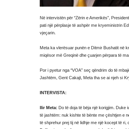
Në intervistën për “Zërin e Amerikës”, Presidenti
pati një përplasje të ashpër me kryeministrin Ed
vjeçarin.
Meta ka vlerësuar punën e Ditmir Bushatit në kr
miqësor më Greqinë dhe çuarjen përpara të mar
Por i pyetur nga “VOA” seç qëndrim do të mbajë ai
Jashtëm, Gent Cakajt, Meta tha se ai njeh si 
INTERVISTA:
Ilir Meta:
Do tё doja tё bёja njё korigjim. Duke i
tё jashtёm: nuk kishte tё bёnte me çёshtjen e 
tё shprehur prej tij nё lidhje me njё kocept tё ri,