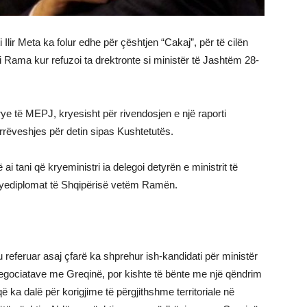
 Ilir Meta ka folur edhe për çështjen “Cakaj”, për të cilën
i Rama kur refuzoi ta drektronte si ministër të Jashtëm 28-
ye të MEPJ, kryesisht për rivendosjen e një raporti
rëveshjes për detin sipas Kushtetutës.
 tani që kryeministri ia delegoi detyrën e ministrit të
Kryediplomat të Shqipërisë vetëm Ramën.
u referuar asaj çfarё ka shprehur ish-kandidati pёr ministёr
negociatave me Greqinё, por kishte tё bёnte me njё qёndrim
 qё ka dalё pёr korigjime tё pёrgjithshme territoriale nё