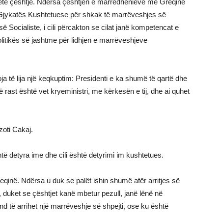
kёtё çёshtje. Ndёrsa çёshtjen e marrёdhёnieve me Greqinё
ё Gjykatёs Kushtetuese pёr shkak tё marrёveshjes sё
Socialiste, i cili pёrcakton se cilat janё kompetencat e
politikёs sё jashtme pёr lidhjen e marrёveshjeve
oja tё lija njё keqkuptim: Presidenti e ka shumё tё qartё dhe
tё rast ёshtё vet kryeministri, me kёrkesёn e tij, dhe ai quhet
zoti Cakaj.
ё detyra ime dhe cili ёshtё detyrimi im kushtetues.
qinё. Ndёrsa u duk se palёt ishin shumё afёr arritjes sё
 duket se çёshtjet kanё mbetur pezull, janё lёnё nё
 tё arrihet njё marrёveshje sё shpejti, ose ku ёshtё