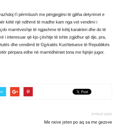
zhdoj t’i pёrmbush me pёrgjegjёsi tё gjitha detyrimet e
pёr kёtё njё ndihmё tё madhe kam nga vet vendimi i
çdo marrёveshje tё ngjashme tё kёtij karakteri dhe do tё
 interesuar qё kjo çёshtje tё ishte zgjidhur qё dje, pra,
etutёs dhe vendimit tё Gjykatёs Kushtetuese tё Republikёs
etёr pёrpara edhe nё marrёdhёniet tona me fqinjin jugor.
ter
Artikulli tjetër
Me nxive jeten po aq sa me gezove