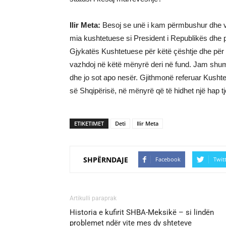
Ilir Meta:
Besoj se unё i kam pёrmbushur dhe va
mia kushtetuese si President i Republikёs dhe 
Gjykatёs Kushtetuese pёr kёtё çёshtje dhe pёr 
vazhdoj nё kёtё mёnyrё deri nё fund. Jam shumё i
dhe jo sot apo nesёr. Gjithmonё referuar Kusht
sё Shqipёrisё, nё mёnyrё qё tё hidhet njё hap tj
ETIKETIMET
Deti
Ilir Meta
SHPËRNDAJE
Facebook
Twit
Artikulli paraprak
Historia e kufirit SHBA-Meksikë – si lindën
problemet ndër vite mes dy shteteve