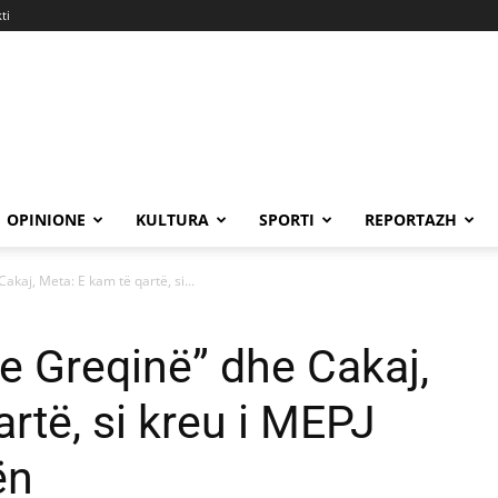
ti
OPINIONE
KULTURA
SPORTI
REPORTAZH
akaj, Meta: E kam të qartë, si...
me Greqinë” dhe Cakaj,
rtë, si kreu i MEPJ
ën