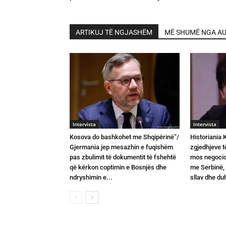
ARTIKUJ TË NGJASHËM
MË SHUMË NGA AU
Intervista
Intervista
Kosova do bashkohet me Shqipërinë”/
Historiania 
Gjermania jep mesazhin e fuqishëm
zgjedhjeve t
pas zbulimit të dokumentit të fshehtë
mos negociohe
që kërkon coptimin e Bosnjës dhe
me Serbinë,
ndryshimin e...
sllav dhe duh