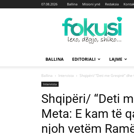
07.08.2026
Ballina
Misioni ynë
Redaksia
Kontak
Fokusi
BALLINA
EDITORIALI
LAJME
Ballina
Intervista
Shqipëri/ “Deti me Greqinë” dhe C
Intervista
Shqipëri/ “Deti 
Meta: E kam të qa
njoh vetëm Ram