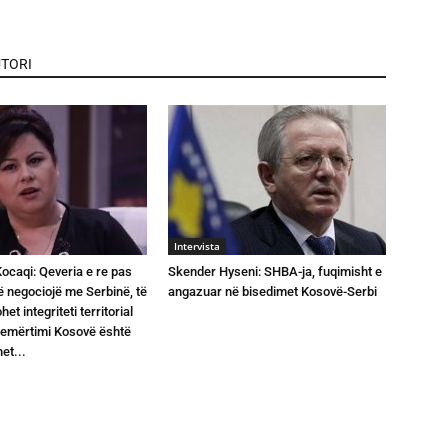
TORI
Intervista
Kocaqi: Qeveria e re pas
Skender Hyseni: SHBA-ja, fuqimisht e
ë negociojë me Serbinë, të
angazuar në bisedimet Kosovë-Serbi
t integriteti territorial
 emërtimi Kosovë është
et...