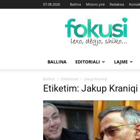
07.08.2026
Ballina
Misioni ynë
Redaksia
Kontak
Fokusi
BALLINA
EDITORIALI
LAJME
Ballina
Etiketimet
Jakup Kraniqi
Etiketim: Jakup Kraniqi