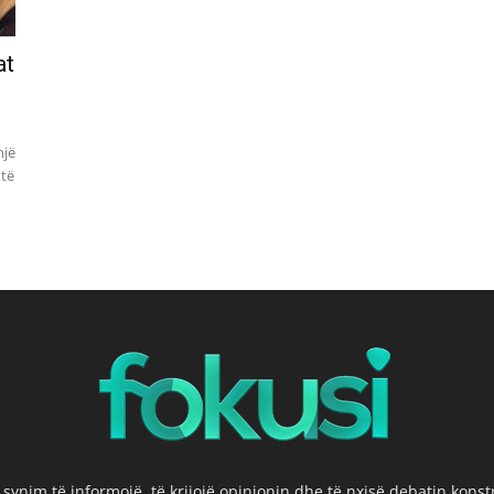
at
një
 të
 synim të informojë, të krijojë opinionin dhe të nxisë debatin kons