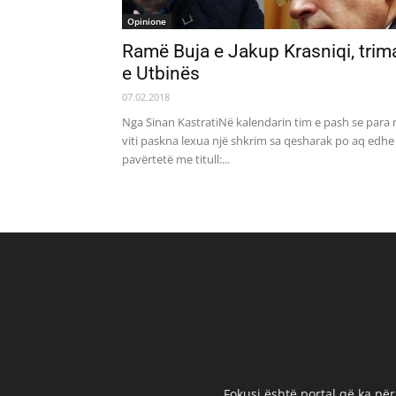
Opinione
Ramë Buja e Jakup Krasniqi, trim
e Utbinës
07.02.2018
Nga Sinan KastratiNë kalendarin tim e pash se para 
viti paskna lexua një shkrim sa qesharak po aq edhe
pavërtetë me titull:...
Fokusi është portal që ka për