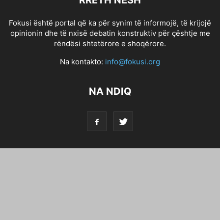
RRETH NESH
Fokusi është portal që ka për synim të informojë, të krijojë
opinionin dhe të nxisë debatin konstruktiv për çështje me
rëndësi shtetërore e shoqërore.
Na kontakto:
info@fokusi.org
NA NDIQ