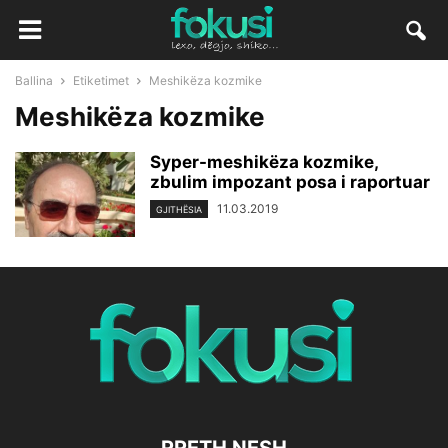
Ballina
Etiketimet
Meshikëza kozmike
Meshikëza kozmike
Syper-meshikëza kozmike,
zbulim impozant posa i raportuar
11.03.2019
GJITHËSIA