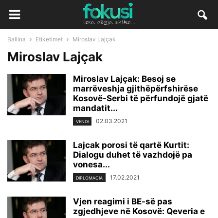
Ballina
Etiketimet
Miroslav Lajçak
Miroslav Lajçak
Miroslav Lajçak: Besoj se
marrëveshja gjithëpërfshirëse
Kosovë-Serbi të përfundojë gjatë
mandatit...
02.03.2021
VENDI
Lajcak porosi të qartë Kurtit:
Dialogu duhet të vazhdojë pa
vonesa...
17.02.2021
DIPLOMACIA
Vjen reagimi i BE-së pas
zgjedhjeve në Kosovë: Qeveria e