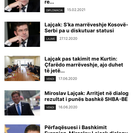
re...
15.02.2021
DIPLOMACIA
Lajçak: S’ka marrëveshje Kosovë-
Serbi pa u diskutuar statusi
27.12.2020
LAJME
Lajçak pas takimit me Kurtin:
Çfarëdo marrëveshje, ajo duhet
të jetë...
17.06.2020
VENDI
Miroslav Lajçak: Arritjet në dialog
rezultat i punës bashkë SHBA-BE
16.06.2020
VENDI
Përfaqësuesi i Bashkimit