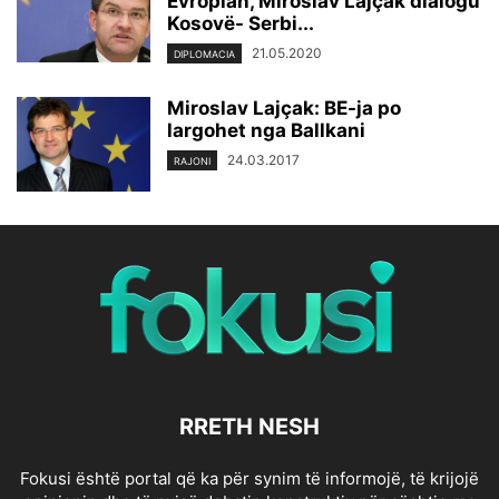
Evropian, Miroslav Lajçak dialogu
Kosovë- Serbi...
21.05.2020
DIPLOMACIA
Miroslav Lajçak: BE-ja po
largohet nga Ballkani
24.03.2017
RAJONI
RRETH NESH
Fokusi është portal që ka për synim të informojë, të krijojë