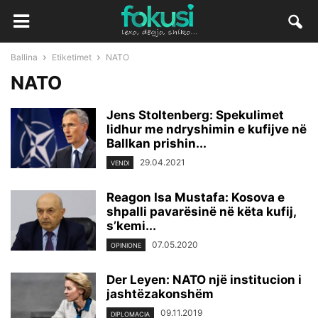
Ballina
Etiketimet
NATO
NATO
Jens Stoltenberg: Spekulimet
lidhur me ndryshimin e kufijve në
Ballkan prishin...
29.04.2021
VENDI
Reagon Isa Mustafa: Kosova e
shpalli pavarësinë në këta kufij,
s’kemi...
07.05.2020
OPINIONE
​Der Leyen: NATO një institucion i
jashtëzakonshëm
09.11.2019
DIPLOMACIA