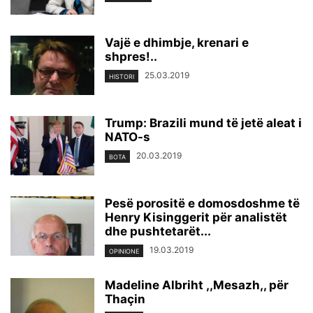
Vajë e dhimbje, krenari e
shpres!..
25.03.2019
HISTORI
Trump: Brazili mund të jetë aleat i
NATO-s
20.03.2019
BOTA
Pesë porositë e domosdoshme të
Henry Kisinggerit për analistët
dhe pushtetarët...
19.03.2019
OPINIONE
Madeline Albriht ,,Mesazh,, për
Thaçin