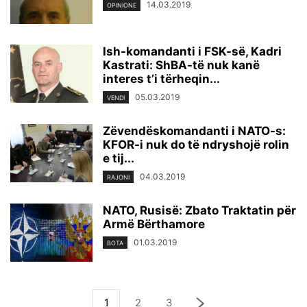
14.03.2019
OPINIONE
Ish-komandanti i FSK-së, Kadri
Kastrati: ShBA-të nuk kanë
interes t’i tërheqin...
05.03.2019
VENDI
Zëvendëskomandanti i NATO-s:
KFOR-i nuk do të ndryshojë rolin
e tij...
04.03.2019
RAJONI
NATO, Rusisë: Zbato Traktatin për
Armë Bërthamore
01.03.2019
BOTA
1
2
3