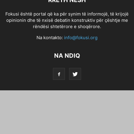
RRETH NESH
Fokusi është portal që ka për synim të informojë, të krijojë
opinionin dhe të nxisë debatin konstruktiv për çështje me
rëndësi shtetërore e shoqërore.
Na kontakto:
info@fokusi.org
NA NDIQ