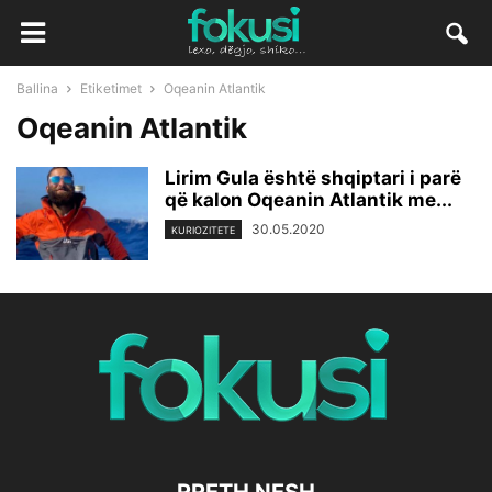
Ballina
Etiketimet
Oqeanin Atlantik
Oqeanin Atlantik
Lirim Gula është shqiptari i parë
që kalon Oqeanin Atlantik me...
30.05.2020
KURIOZITETE