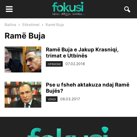
Ballina
Etiketimet
Ramë Buja
Ramë Buja
Ramë Buja e Jakup Krasniqi,
trimat e Utbinës
07.02.2018
OPINIONE
Pse u fsheh aktakuza ndaj Ramë
Bujës?
08.03.2017
VENDI