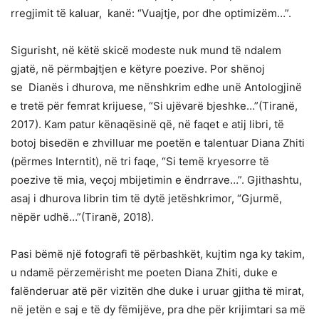
rregjimit të kaluar, kanë: “Vuajtje, por dhe optimizëm…”.
Sigurisht, në këtë skicë modeste nuk mund të ndalem
gjatë, në përmbajtjen e këtyre poezive. Por shënoj
se Dianës i dhurova, me nënshkrim edhe unë Antologjinë
e tretë për femrat krijuese, “Si ujëvarë bjeshke…”(Tiranë,
2017). Kam patur kënaqësinë që, në faqet e atij libri, të
botoj bisedën e zhvilluar me poetën e talentuar Diana Zhiti
(përmes Interntit), në tri faqe, “Si temë kryesorre të
poezive të mia, veçoj mbijetimin e ëndrrave…”. Gjithashtu,
asaj i dhurova librin tim të dytë jetëshkrimor, “Gjurmë,
nëpër udhë…”(Tiranë, 2018).
Pasi bëmë një fotografi të përbashkët, kujtim nga ky takim,
u ndamë përzemërisht me poeten Diana Zhiti, duke e
falënderuar atë për vizitën dhe duke i uruar gjitha të mirat,
në jetën e saj e të dy fëmijëve, pra dhe për krijimtari sa më