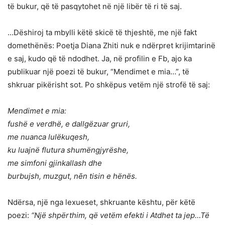
të bukur, që të pasqytohet në një libër të ri të saj.
…Dëshiroj ta mbylli këtë skicë të thjeshtë, me një fakt
domethënës: Poetja Diana Zhiti nuk e ndërpret krijimtarinë
e saj, kudo që të ndodhet. Ja, në profilin e Fb, ajo ka
publikuar një poezi të bukur, “Mendimet e mia…”, të
shkruar pikërisht sot. Po shkëpus vetëm një strofë të saj:
Mendimet e mia:
fushë e verdhë, e dallgëzuar gruri,
me nuanca lulëkuqesh,
ku luajnë flutura shumëngjyrëshe,
me simfoni gjinkallash dhe
burbujsh, muzgut, nēn tisin e hënës.
Ndërsa, një nga lexueset, shkruante kështu, për këtë
poezi:
“Një shpërthim, që vetëm efekti i Atdhet ta jep…Të