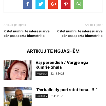
Artikulli paraprak
Artikulli tjetër
Rritet numri i të interesuarve
Rritet numri i të interesuarve
për pasaporta biometrike
për pasaporta biometrike
ARTIKUJ TË NGJASHËM
Vaj perëndish / Vargje nga
Kumrie Shala
22.11.2021
KULTURA
“Perballe dy portretet tona…!!!”
21.11.2021
KULTURA