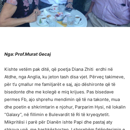
Nga: Prof.Murat Gecaj
Kishte vetëm pak ditë, që poetja Diana Zhiti erdhi në
Atdhe, nga Anglia, ku jeton tash disa vjet. Përveç takimeve,
për t’u çmallur me familjarët e saj, ajo dëshironte që të
bisedonte dhe me kolegë e miq krijues. Pas bisedave
permes Fb, ajo shprehu mendimin që të na takonte, mua
dhe poetin e shkrimtarin e njohur, Parparim Hysi, në lokalin
“Galaxy”, në fillimin e Bulevardit të Ri të kryeqytetit.
Mikpritësi i parë për Dianën ishte Papi dhe pastaj aty
shkova unë, me bashkëshorten. I shprehëm falënderimin e