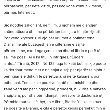
përbashkët, për këtë vizitë, pas kaq kohe komunikimesh,
përmes Internetit.
Siç ndodhë zakonisht, në fillim, u njohëm me gjendjen
shëndetësore dhe me përbërjen familjare të njëri-tjetrit.
Por vend kryesor zuri ajo për krijimet e botimet tona.
Diana, me atë buzëqeshjen e çiltërsinë e saj të
përhershme, nxori nga çanta e na dhuroi librin e parë të
saj, me poezi. Ai e ka titullin intrigues, “Ëndërr
ishte…”(Tiranë, 2017). Në 122 faqe të këtij botimi, kjo poete
ka derdhur mendimet e ndjenjat e saj: për njerëz të njohur,
për ngjarje e dukuri të përjetuara, si në të kaluarën, por
edhe tani. Tematika e poezive është e larmishhme dhe
zenë vend ato për Shqipërinë, prindërit, bukuritë e natyrës
shqiptare, por dhe për ndjenjat njerëzore të dashurisë etj.
Përmbledhurazi, në hyrjen e librit, Bledar Ylli ka shkruar,
se poezitë e Dianës, e cila e përjetoi keqas persekutimin e