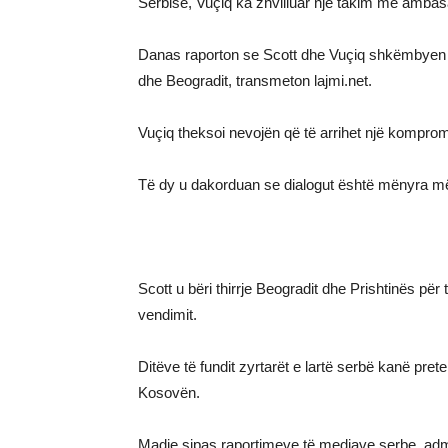
Serbisë, Vuçiq ka zhvilluar një takim me ambas
Danas raporton se Scott dhe Vuçiq shkëmbyen p
dhe Beogradit, transmeton lajmi.net.
Vuçiq theksoi nevojën që të arrihet një komprom
Të dy u dakorduan se dialogut është mënyra më
Scott u bëri thirrje Beogradit dhe Prishtinës për t
vendimit.
Ditëve të fundit zyrtarët e lartë serbë kanë pr
Kosovën.
Madje sipas raportimeve të mediave serbe, admi