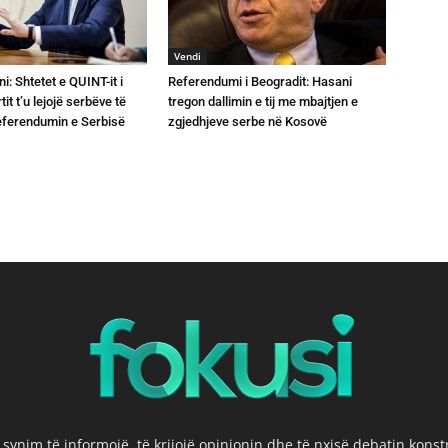
Vendi
ni: Shtetet e QUINT-it i
Referendumi i Beogradit: Hasani
it t’u lejojë serbëve të
tregon dallimin e tij me mbajtjen e
referendumin e Serbisë
zgjedhjeve serbe në Kosovë
 synim të informojë, të krijojë opinionin dhe të nxisë debatin kons