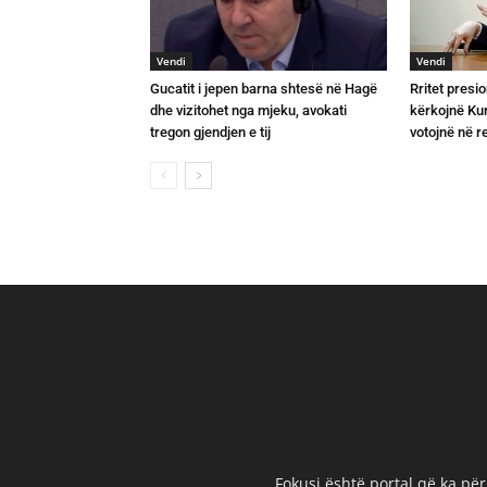
Vendi
Vendi
Gucatit i jepen barna shtesë në Hagë
Rritet presio
dhe vizitohet nga mjeku, avokati
kërkojnë Kurt
tregon gjendjen e tij
votojnë në 
Fokusi është portal që ka për