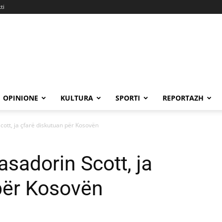
ti
OPINIONE
KULTURA
SPORTI
REPORTAZH
ott, ja çfarë diskutuan për Kosovën
sadorin Scott, ja
për Kosovën