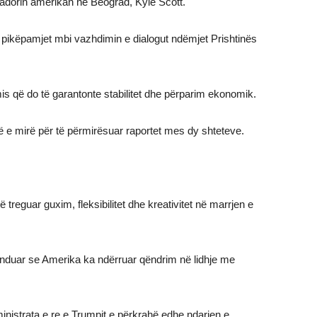
adorin amerikan në Beograd, Kyle Scott.
ikëpamjet mbi vazhdimin e dialogut ndëmjet Prishtinës
is që do të garantonte stabilitet dhe përparim ekonomik.
 e mirë për të përmirësuar raportet mes dy shteteve.
ë treguar guxim, fleksibilitet dhe kreativitet në marrjen e
etenduar se Amerika ka ndërruar qëndrim në lidhje me
nistrata e re e Trumpit e përkrahë edhe ndarjen e