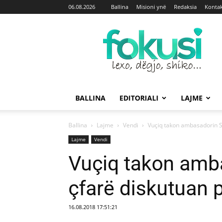
06.08.2026
Ballina
Misioni ynë
Redaksia
Kontak
Fokusi
BALLINA
EDITORIALI
LAJME
Ballina
Lajme
Vendi
Vuçiq takon ambasadorin Sc
Lajme
Vendi
Vuçiq takon amba
çfarë diskutuan 
16.08.2018 17:51:21