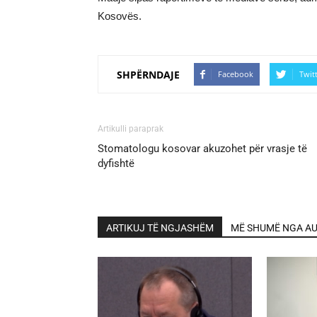
Kosovës.
SHPËRNDAJE
Facebook
Twit
Artikulli paraprak
Stomatologu kosovar akuzohet për vrasje të
dyfishtë
ARTIKUJ TË NGJASHËM
MË SHUMË NGA AU