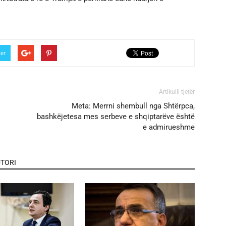
ter
Artikulli tjetër
Meta: Merrni shembull nga Shtërpca,
bashkëjetesa mes serbeve e shqiptarëve është
e admirueshme
TORI