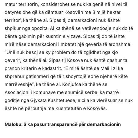
matur territorin, konsiderohet se nuk ka qenë në nivel të
detyrës dhe që ka dëmtuar Kosovën me 8 mijë hektar
territor’, ka thënë ai. Sipas tij demarkacioni nuk është
shpikur nga opozita. Ai ka thënë se vetëvendosje nuk do të
bënte gabimin për kushtin e vizave. Sipas tij do të ishte
mirë nëse demarkacioni i mbetet një qeveria të ardhshme.
“Unë nuk besoj se ky problem do të zgjidhet nga kjo
qeveri”, ka thënë ai. Sipas tij Kosova nuk është dashur ta
pranon kriterin e kadastrit. “E mirë është se Mali i zi ka
shprehur gatishmëri që të rishqyrtojë edhe njëherë këtë
marrëveshje”, ka thënë ai. Konjufca ka thënë se
Asociacioni i komunave me shumicë serbe, ka marrë
goditje nga Gjykata Kushtetuese, e cila ka vlerësuar se nuk
është në përputhje me Kushtetutën e Kosovës.
Maloku: S’ka pasur transparencë për demarkacionin