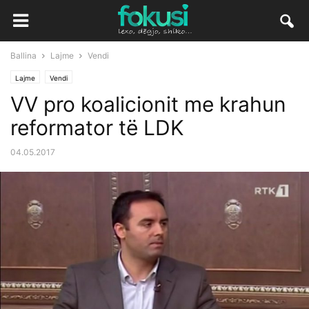
Ballina
Lajme
Vendi
Lajme
Vendi
VV pro koalicionit me krahun
reformator të LDK
04.05.2017