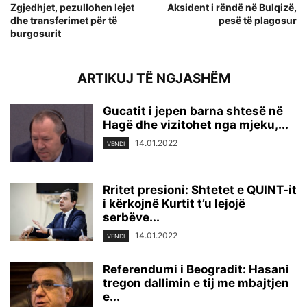
Zgjedhjet, pezullohen lejet
Aksident i rëndë në Bulqizë,
dhe transferimet për të
pesë të plagosur
burgosurit
ARTIKUJ TË NGJASHËM
Gucatit i jepen barna shtesë në
Hagë dhe vizitohet nga mjeku,...
14.01.2022
VENDI
Rritet presioni: Shtetet e QUINT-it
i kërkojnë Kurtit t’u lejojë
serbëve...
14.01.2022
VENDI
Referendumi i Beogradit: Hasani
tregon dallimin e tij me mbajtjen
e...