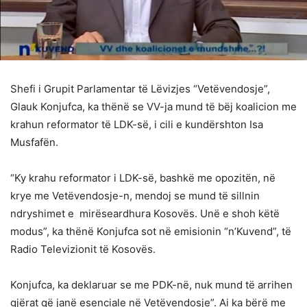
Shefi i Grupit Parlamentar të Lëvizjes “Vetëvendosje”,
Glauk Konjufca, ka thënë se VV-ja mund të bëj koalicion me
krahun reformator të LDK-së, i cili e kundërshton Isa
Musfafën.
“Ky krahu reformator i LDK-së, bashkë me opozitën, në
krye me Vetëvendosje-n, mendoj se mund të sillnin
ndryshimet e mirëseardhura Kosovës. Unë e shoh këtë
modus”, ka thënë Konjufca sot në emisionin “n’Kuvend”, të
Radio Televizionit të Kosovës.
Konjufca, ka deklaruar se me PDK-në, nuk mund të arrihen
gjërat që janë esenciale në Vetëvendosje”. Ai ka bërë me