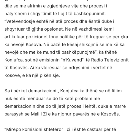
dije se me afrimin e zgjedhjeve vije dhe procesi i
natyrshëm i shqyrtimit të llojit të bashkëpunimit.
“Vetëvendosje është në atë proces dhe është duke i
shqyrtuar të gjitha opsionet. Ne në vazhdimësi kemi
artikuluar pozicionet tona politike për të treguar se për çka
ka nevojë Kosova. Në bazë të kësaj shikojmë se me kë ka
nevojë dhe me kë mund të bashkëpunojmë”, ka thënë
Konjufca, sot në emisionin “n’Kuvend”, të Radio Televizionit
të Kosovës. Ai ka vlerësuar se ndryshimi i vërtet në
Kosovë, e ka një pikënisje.
Sa i përket demarkacionit, Konjufca ka thënë se në fillim
nuk është menduar se do të ketë problem me
demarkacionin dhe do të jetë proces i lehtë, duke e marrë
parasysh se Mali i Zi e ka njohur pavarësinë e Kosovës.
“Mirëpo komisioni shtetëror i cili është caktuar për të