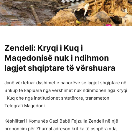
Zendeli: Kryqi i Kuq i
Maqedonisë nuk i ndihmon
lagjet shqiptare të vërshuara
Janë vërtetuar dyshimet e banorëve se lagjet shqiptare në
Shkup të kapluara nga vërshimet nuk ndihmohen nga Kryqi
i Kuq dhe nga institucionet shtetërore, transmeton
Telegrafi Maqedoni.
Këshilltari i Komunës Gazi Babë Fejzulla Zendeli në një
prononcim për Zhurnal adreson kritika të ashpëra ndaj