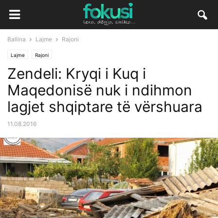
Ballina
Lajme
Rajoni
Lajme
Rajoni
Zendeli: Kryqi i Kuq i
Maqedonisë nuk i ndihmon
lagjet shqiptare të vërshuara
11.08.2016