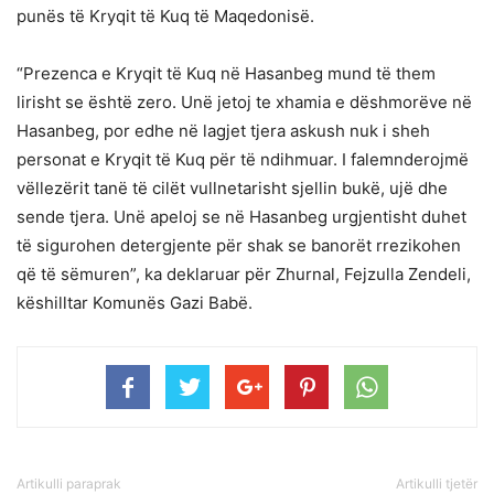
punës të Kryqit të Kuq të Maqedonisë.
“Prezenca e Kryqit të Kuq në Hasanbeg mund të them
lirisht se është zero. Unë jetoj te xhamia e dëshmorëve në
Hasanbeg, por edhe në lagjet tjera askush nuk i sheh
personat e Kryqit të Kuq për të ndihmuar. I falemnderojmë
vëllezërit tanë të cilët vullnetarisht sjellin bukë, ujë dhe
sende tjera. Unë apeloj se në Hasanbeg urgjentisht duhet
të sigurohen detergjente për shak se banorët rrezikohen
që të sëmuren”, ka deklaruar për Zhurnal, Fejzulla Zendeli,
këshilltar Komunës Gazi Babë.
Artikulli paraprak
Artikulli tjetër