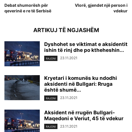
Debat shumorësh për
Vlorë, gjendet një person i
qeverinë e re të Serbisë
vdekur
ARTIKUJ TË NGJASHËM
Dyshohet se viktimat e aksidentit
ishin të rinj dhe po ktheheshin...
23.11.2021
RAJONI
Kryetari i komunës ku ndodhi
aksidenti në Bullgari: Rruga
është shumë...
23.11.2021
RAJONI
Aksident në rrugën Bullgari-
Maqedoni e Veriut, 45 të vdekur
23.11.2021
RAJONI