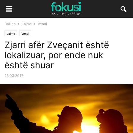
Ballina
Lajme
Vendi
Lajme
Vendi
Zjarri afër Zveçanit është
lokalizuar, por ende nuk
është shuar
25.03.2017