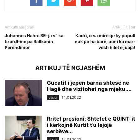
Artikulli paraprak
Artikulli tjetër
Johannes Hahn: BE-ja s` ka
Kadri, o sa mirë që ky popull
të ardhme pa Ballkanin
nuk po ha barë, por i ka marr
Perëndimor
vesh hilet e juaja!
ARTIKUJ TË NGJASHËM
Gucatit i jepen barna shtesë në
Hagë dhe vizitohet nga mjeku,...
14.01.2022
VENDI
Rritet presioni: Shtetet e QUINT-it
i kërkojnë Kurtit t’u lejojë
serbëve...
14.01.2022
VENDI