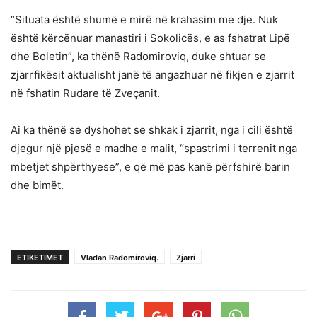
“Situata është shumë e mirë në krahasim me dje. Nuk
është kërcënuar manastiri i Sokolicës, e as fshatrat Lipë
dhe Boletin”, ka thënë Radomiroviq, duke shtuar se
zjarrfikësit aktualisht janë të angazhuar në fikjen e zjarrit
në fshatin Rudare të Zveçanit.
Ai ka thënë se dyshohet se shkak i zjarrit, nga i cili është
djegur një pjesë e madhe e malit, “spastrimi i terrenit nga
mbetjet shpërthyese”, e që më pas kanë përfshirë barin
dhe bimët.
ETIKETIMET
Vladan Radomiroviq.
Zjarri