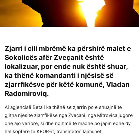
Zjarri i cili mbrëmë ka përshirë malet e
Sokolicës afër Zveçanit është
lokalizuar, por ende nuk është shuar,
ka thënë komandanti i njësisë së
zjarrfikësve për këtë komunë, Vladan
Radomiroviq.
Ai agjencisë Beta i ka thënë se zjarrin po e shuajnë të
gjitha njësitë zjarrfikëse nga Zveçani, nga Mitrovica jugore
dhe ajo veriore, si dhe ndihmë të madhe po japin edhe dy
helikopterë të KFOR-it, transmeton lajmi.net.