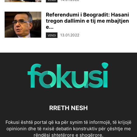
Referendumi i Beogradit: Hasani
tregon dallimin e tij me mbajtjen
e...
13.01.2022
VENDI
RRETH NESH
Fokusi është portal që ka për synim të informojë, të krijojë
opinionin dhe të nxisë debatin konstruktiv për çështje me
rëndësi shtetërore e shoqërore.