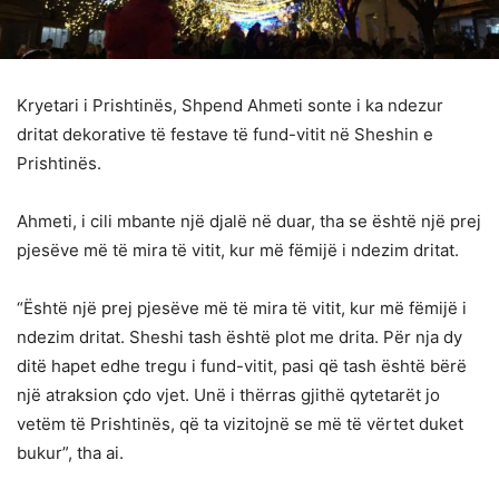
Kryetari i Prishtinës, Shpend Ahmeti sonte i ka ndezur
dritat dekorative të festave të fund-vitit në Sheshin e
Prishtinës.
Ahmeti, i cili mbante një djalë në duar, tha se është një prej
pjesëve më të mira të vitit, kur më fëmijë i ndezim dritat.
“Është një prej pjesëve më të mira të vitit, kur më fëmijë i
ndezim dritat. Sheshi tash është plot me drita. Për nja dy
ditë hapet edhe tregu i fund-vitit, pasi që tash është bërë
një atraksion çdo vjet. Unë i thërras gjithë qytetarët jo
vetëm të Prishtinës, që ta vizitojnë se më të vërtet duket
bukur”, tha ai.