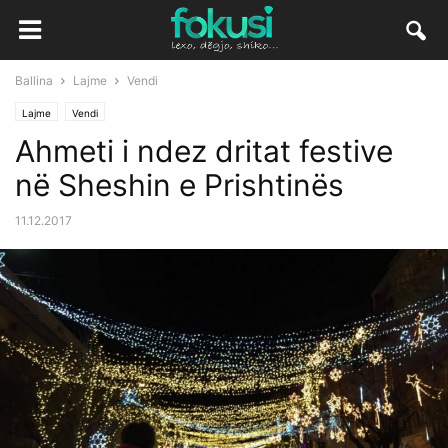
Ballina
Lajme
Vendi
Lajme
Vendi
​Ahmeti i ndez dritat festive
në Sheshin e Prishtinës
11.12.2017