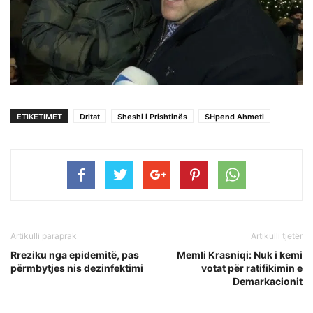
ETIKETIMET
Dritat
Sheshi i Prishtinës
SHpend Ahmeti
Artikulli paraprak
Artikulli tjetër
Rreziku nga epidemitë, pas
Memli Krasniqi: Nuk i kemi
përmbytjes nis dezinfektimi
votat për ratifikimin e
Demarkacionit