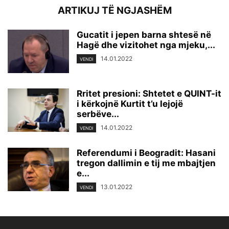
ARTIKUJ TË NGJASHËM
Gucatit i jepen barna shtesë në
Hagë dhe vizitohet nga mjeku,...
14.01.2022
VENDI
Rritet presioni: Shtetet e QUINT-it
i kërkojnë Kurtit t’u lejojë
serbëve...
14.01.2022
VENDI
Referendumi i Beogradit: Hasani
tregon dallimin e tij me mbajtjen
e...
13.01.2022
VENDI