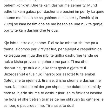
behem konkret: Une te kam dashur me zemer ty. Mund
edhe te kem gabua por dashuria e besimi im per ty ka qene
shume me i nadh se sa gabimet e mia per ty Deshiroj ta
kujtoj se kam besim dhe se me beson se une nuk te genjej
por ty te kam dashur dhe te dua!
Kjo ishte letra e djeshme. E di se ka mbetur shume pa u
thene, sidomos per virtytet tua, per sjelljet e respektin qe
ke tregua per mua dhe mbi te gjitha dashurine tende qe
nuk e kisha provua asnjehere me pare. Ti ma dhe
dashurine, qe nuk e dija keshtu qysh e gjeta te ti.
Buzeqeshjet e tua nuk i harroj por as lotët tu te embel
(lotet jane te njelmet). tiranse, ti ishe shume e dashur me
mua. Ne letrat qe mi dergon shpesh me duket se kemi dy
tiranse, njerin shume te dashur (kur ishim fizikisht bashke
ne hotele) dhe tjetren tiranse qe me shkruan (jo gjithere) e
ashper, e padurueshme. Tiranase, te dua!