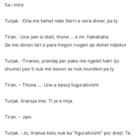
Sa i mire
Turjak. -Dita me behet nate (terr) e vera dimer, pa ty
Tiran. -Une jam si diell, thone … e mi. Hahahaha
Qe me doren lart e para tregon rrugen qe duhet ndjekur
Turjak. -Tiranse, prandaj per pake me ngelet hatri (jo
shume) pse ti nuk me beson se nuk mundem pa ty
Tiran. – Thone …. Une e besoj fugurativisht
Turjak. tiransja ime. Ti je e imja.
Tiran. – Jam.
Turjak. -Jo, tiranse ketu nuk ka ”figurativisht” por drejt: Te