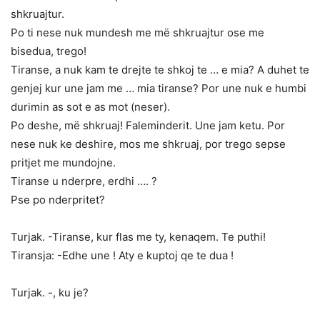
shkruajtur.
Po ti nese nuk mundesh me më shkruajtur ose me
bisedua, trego!
Tiranse, a nuk kam te drejte te shkoj te … e mia? A duhet te
genjej kur une jam me … mia tiranse? Por une nuk e humbi
durimin as sot e as mot (neser).
Po deshe, më shkruaj! Faleminderit. Une jam ketu. Por
nese nuk ke deshire, mos me shkruaj, por trego sepse
pritjet me mundojne.
Tiranse u nderpre, erdhi …. ?
Pse po nderpritet?
Turjak. -Tiranse, kur flas me ty, kenaqem. Te puthi!
Tiransja: -Edhe une ! Aty e kuptoj qe te dua !
Turjak. -, ku je?