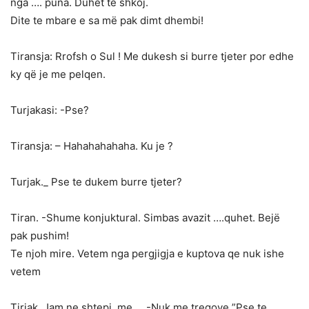
nga …. puna. Duhet te shkoj.
Dite te mbare e sa më pak dimt dhembi!
Tiransja: Rrofsh o Sul ! Me dukesh si burre tjeter por edhe
ky që je me pelqen.
Turjakasi: -Pse?
Tiransja: – Hahahahahaha. Ku je ?
Turjak._ Pse te dukem burre tjeter?
Tiran. -Shume konjuktural. Simbas avazit ….quhet. Bejë
pak pushim!
Te njoh mire. Vetem nga pergjigja e kuptova qe nuk ishe
vetem
Tirjak. Jam ne shtepi, me … -Nuk me tregove ”Pse te