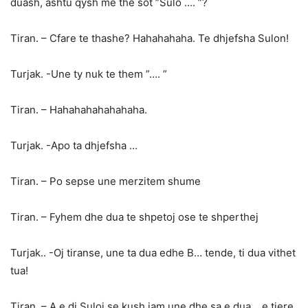
duash, ashtu qysh me the sot ”Sulo …. ”?
Tiran. – Cfare te thashe? Hahahahaha. Te dhjefsha Sulon!
Turjak. -Une ty nuk te them ”…. ”
Tiran. – Hahahahahahahaha.
Turjak. -Apo ta dhjefsha …
Tiran. – Po sepse une merzitem shume
Tiran. – Fyhem dhe dua te shpetoj ose te shperthej
Turjak.. -Oj tiranse, une ta dua edhe B… tende, ti dua vithet
tua!
Tiran. – A e di Suloi se kush jam une dhe sa e dua …e tjere