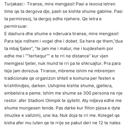
Turjakasi:- Tiranse, mire mengjesi! Pasi e lexova letren
time qe ta dergova dje, pash se kishte shume gabime. Pasi
ta permiresoj, ta dergoj edhe njehere. Qe letra e
permirsuar:
E dashura dhe shume e nderuara tiranse, mire mengjesi!
Para teje ndihem i vogel dhe i dobet. Sa here qe them,”dua
ta mbaj fjalen”, ”te jam me i matur, me i kujdeshem por
edhe me i ””terhequr”” e te rri ne distance” kur vjen
memgjesi tjeter, nuk mund te rri pa te shkruajtur. Pra para
teje jam dorezua. Tiranse, mbreme ishim ne mbremjen
tradicionale qe organizon shteti e komuna per festen e
krishtlindjes, darken. Ushqime kishte shume, gjellera,
embelsira e peme. Ishim me shume se 300 persona ne nje
restor. afer Stadioni Olimpik te qytetit. Aty ndjeva edhe me
shume mungesen tende. Pas darke kur fillon pjesa e dyte
(muzike e vallzim), une ika. Nuk doja te rri me. Koleget qe
kisha afer mu luten qe te rrije se pakut deri ne 12 te nates