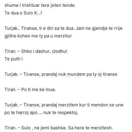
shume i trishtuar tere jeten tende.
Te dua o Sulo K…!
Turjak.. Tiranse, ti e din sa te dua. Jam ne gjendje te rrije
gjithe kohen me ty pa u merzitur
Tiran. – Shko i dashur, clodhu!
Te puth !
Turjak. – Tiranse, prandaj nuk mundem pa ty oj tiranse
Tiran. – Po ti me ke mua.
Turjak. – Tiranse, prandaj merzitem kur ti mendon se une
po te harroj apo … nuk te respektoj.
Tiran. – Sulo , ne jemi bashke. Sa here te merzitesh.