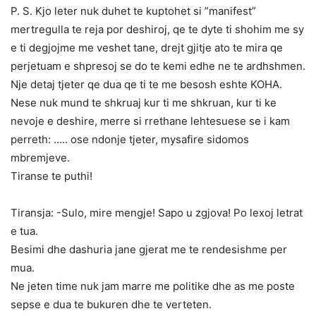
P. S. Kjo leter nuk duhet te kuptohet si ”manifest”
mertregulla te reja por deshiroj, qe te dyte ti shohim me sy
e ti degjojme me veshet tane, drejt gjitje ato te mira qe
perjetuam e shpresoj se do te kemi edhe ne te ardhshmen.
Nje detaj tjeter qe dua qe ti te me besosh eshte KOHA.
Nese nuk mund te shkruaj kur ti me shkruan, kur ti ke
nevoje e deshire, merre si rrethane lehtesuese se i kam
perreth: ….. ose ndonje tjeter, mysafire sidomos
mbremjeve.
Tiranse te puthi!
Tiransja: -Sulo, mire mengje! Sapo u zgjova! Po lexoj letrat
e tua.
Besimi dhe dashuria jane gjerat me te rendesishme per
mua.
Ne jeten time nuk jam marre me politike dhe as me poste
sepse e dua te bukuren dhe te verteten.