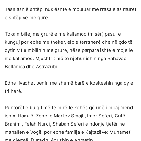
Tash asnjë shtëpi nuk është e mbuluar me rrasa e as muret
e shtëpive me gurë.
Toka mbillej me grurë e me kallamoq (misër) pasul e
kunguj por edhe me theker, elb e tërrshërë dhe në çdo të
dytin vit e mbillnin me grurë, nëse parpara ishte e mbjellë
me kallamoq. Mjeshtrit më të njohur ishin nga Rahaveci,
Bellanica dhe Astrazubi.
Edhe livadhet bënin më shumë barë e kositeshin nga dy e
tri herë.
Puntorët e bujqit më të mirë të kohës që unë i mbaj mend
ishin: Hamzë, Zenel e Mertez Smajli, Imer Seferi, Cufë
Brahimi, Fetah Nurqi, Shaban Seferi e ndonjë tjetër në
mahallën e Vogël por edhe familja e Kajtazëve: Muhameti
me djemtë: Durakin, Agushin e Ahmetin.