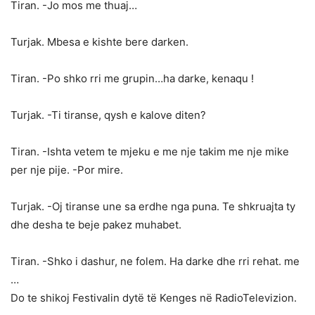
Tiran. -Jo mos me thuaj…
Turjak. Mbesa e kishte bere darken.
Tiran. -Po shko rri me grupin…ha darke, kenaqu !
Turjak. -Ti tiranse, qysh e kalove diten?
Tiran. -Ishta vetem te mjeku e me nje takim me nje mike
per nje pije. -Por mire.
Turjak. -Oj tiranse une sa erdhe nga puna. Te shkruajta ty
dhe desha te beje pakez muhabet.
Tiran. -Shko i dashur, ne folem. Ha darke dhe rri rehat. me
…
Do te shikoj Festivalin dytë të Kenges në RadioTelevizion.