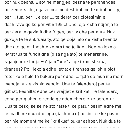
por nuk desha. E sot ne mengjes, desha te pershendes
perzemersisht, nga zemra me deshirat me te mirat per ty,
per … tua, per … e per …. te tjeret per plotesimin e
deshirave qe ke per vitin 195…! Une, dje kisha ndjenja te
perziera te gezimit dhe friges, per ty dhe per mua. Nuk
guxoja te të shkruaja ty, ato qe doja, ato qe kisha brenda
dhe ato qe mi thoshte zemra ime (e lige). Ndersa lexoja
letrat tua te fundit dhe (disa nga ato) te mehershne.
Nganjehere thoja: – A jam ”une” ai qe i kam shkruajt
tiranses? Po i lexoja edhe letrat e tiranses qe ishin plot
retorike e fjale te bukura por edhe …. fjale qe mua ma merr
mendja nuk e kishin vendin. Une te falenderoj per te
gjithat, keshillat edhe per vrejtjet e kritikat. Te falenderoj
edhe per gjuhen e rende qe ndonjehere e ke perdorur.
Dua te besoj se se ne ato raste ti ke pasur besim edhe me
te madh ne mua dhe nga (dashuria e) besimi qe ke pasur,
per nje moment me ke ”kritikua” bukur ashper. Nuk dua te