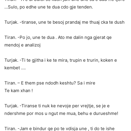
…Sulo, po edhe une te dua cdo gje tenden.
Turjak. -tiranse, une te besoj prandaj me thuaj cka te dush
Tiran. -Po jo, une te dua . Ato me dalin nga gjerat qe
mendoj e analizoj
Turjak. -Ti te gjitha i ke te mira, trupin e trurin, koken e
kembet ….
Tiran. – E them pse ndodh keshtu? Sa i mire
Te kam xhan !
Turjak. -Tiranse ti nuk ke nevoje per vrejtje, se je e
ndershme por mos u ngut me mua, behu e durueshme!
Tiran. -Jam e bindur qe po te vdisja une , ti do te ishe