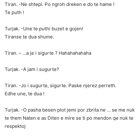
Tiran. -Ne shtepi. Po ngroh dreken e do te hame !
Te puth !
Turjak. -Une te puthi buzet e gojen!
Tiranse te dua shume.
Tiran. – …a je i sigurte ? Hahahahahaha
Turjak. -A jam i sugurte?
Tiran. -Jo i sugurte, sigurte. Paske njerez perreth.
Edhe une, te dua !
Turjak. -O pasha besen plot jemi por zbrita ne … se me nuk
te them Naten e as Diten e mire se ti po mendon qe nuk te
respektoj