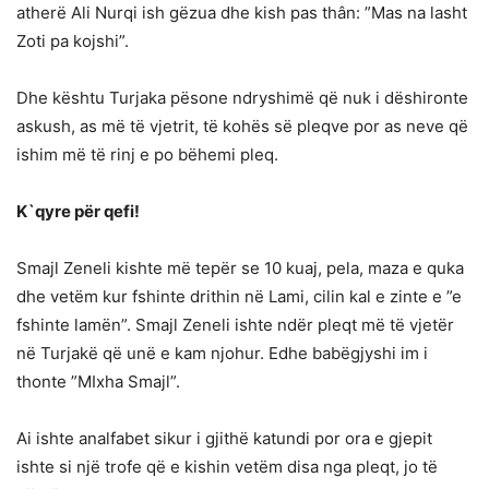
atherë Ali Nurqi ish gëzua dhe kish pas thân: ”Mas na lasht
Zoti pa kojshi”.
Dhe kështu Turjaka pësone ndryshimë që nuk i dëshironte
askush, as më të vjetrit, të kohës së pleqve por as neve që
ishim më të rinj e po bëhemi pleq.
K`qyre për qefi!
Smajl Zeneli kishte më tepër se 10 kuaj, pela, maza e quka
dhe vetëm kur fshinte drithin në Lami, cilin kal e zinte e ”e
fshinte lamën”. Smajl Zeneli ishte ndër pleqt më të vjetër
në Turjakë që unë e kam njohur. Edhe babëgjyshi im i
thonte ”MIxha Smajl”.
Ai ishte analfabet sikur i gjithë katundi por ora e gjepit
ishte si një trofe që e kishin vetëm disa nga pleqt, jo të