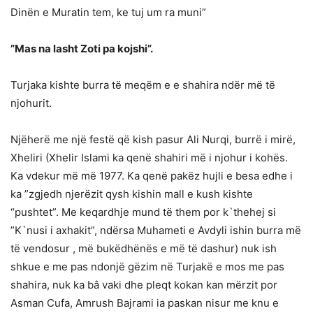
Dinën e Muratin tem, ke tuj um ra muni”
”Mas na lasht Zoti pa kojshi”.
Turjaka kishte burra të meqëm e e shahira ndër më të
njohurit.
Njëherë me një festë që kish pasur Ali Nurqi, burrë i mirë,
Xheliri (Xhelir Islami ka qenë shahiri më i njohur i kohës.
Ka vdekur më më 1977. Ka qenë pakëz hujli e besa edhe i
ka ”zgjedh njerëzit qysh kishin mall e kush kishte
“pushtet”. Me keqardhje mund të them por k`thehej si
”K`nusi i axhakit”, ndërsa Muhameti e Avdyli ishin burra më
të vendosur , më bukëdhënës e më të dashur) nuk ish
shkue e me pas ndonjë gëzim në Turjakë e mos me pas
shahira, nuk ka bâ vaki dhe pleqt kokan kan mërzit por
Asman Cufa, Amrush Bajrami ia paskan nisur me knu e