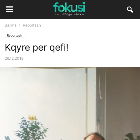
Ballina
Reportazh
Reportazh
Kqyre per qefi!
26.12.2018