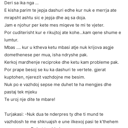
Deri sa ika nga …
E kisha parim te jepja dashuri edhe kur nuk e merrja ate
mrapsht ashtu sic e jepja dhe aq sa doja.
Jam e njohur per kete mes miqeve te mi te vjeter.
Por cuditerisht kur e rikujtoj ate kohe…kam qene shume e
lumtur.
Mbas …. kur u ktheva ketu mbasi atje nuk krijova asgje
domethenese per mua, isha ndryshe pak.
Kerkoj mardhenje reciproke dhe ketu kam probleme pak.
Por prape besoj se ku ka dashuri te vertete. gjerat
kuptohen, njerezit vazhdojne me besim.
Nuk po e vazhdoj sepse me duhet te ha mengjes dhe
pastaj tek mjeku
Te uroj nje dite te mbare!
Turjakasi: -Nuk dua te nderpres ty dhe ti mund te
vazhdosh te me shkruajsh e une ilkexoj pasi te k’thehem