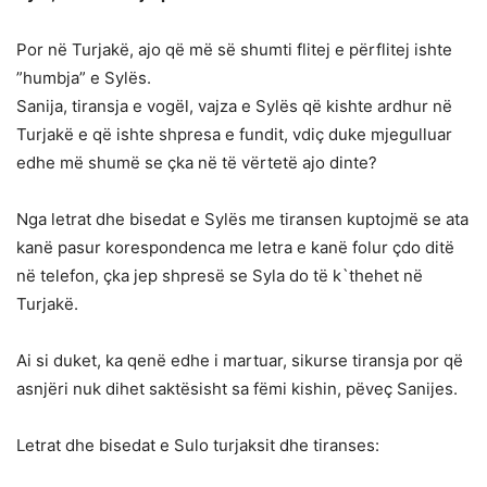
Por në Turjakë, ajo që më së shumti flitej e përflitej ishte
”humbja” e Sylës.
Sanija, tiransja e vogël, vajza e Sylës që kishte ardhur në
Turjakë e që ishte shpresa e fundit, vdiç duke mjegulluar
edhe më shumë se çka në të vërtetë ajo dinte?
Nga letrat dhe bisedat e Sylës me tiransen kuptojmë se ata
kanë pasur korespondenca me letra e kanë folur çdo ditë
në telefon, çka jep shpresë se Syla do të k`thehet në
Turjakë.
Ai si duket, ka qenë edhe i martuar, sikurse tiransja por që
asnjëri nuk dihet saktësisht sa fëmi kishin, pëveç Sanijes.
Letrat dhe bisedat e Sulo turjaksit dhe tiranses: