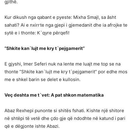
gjithë.
Kur dikush nga qabant e pyeste: Mixha Smajl, sa âsht
sahati? Ai e nxirrte nga gjepi i gjemedanit dhe ia afrojke te
sytë e i thonte: K`qyre përqefi!
”Shkite kan`lujt me kry t`pejgamerit”
E gjyshi, Imer Seferi nuk na lente me luajt me top se na
thonte ”Shkite kan`lujt me kry t`pejgamerit” por edhe mos
me e shkel barin se delet e kullosin.
Ve
ç deshta me t`vet: A pat shkon matematika
Abaz Rexhepi punonte si shitës fshati. Kishte një shitore
në shtëpi të vetë dhe çdo gje që ndodhte në katund i pari
që e dëgjonte ishte Abazi.