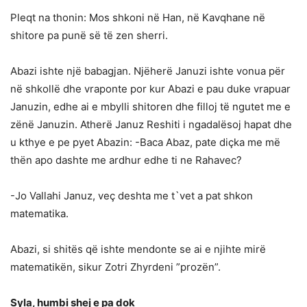
Pleqt na thonin: Mos shkoni në Han, në Kavqhane në
shitore pa punë së të zen sherri.
Abazi ishte një babagjan. Njëherë Januzi ishte vonua për
në shkollë dhe vraponte por kur Abazi e pau duke vrapuar
Januzin, edhe ai e mbylli shitoren dhe filloj të ngutet me e
zënë Januzin. Atherë Januz Reshiti i ngadalësoj hapat dhe
u kthye e pe pyet Abazin: -Baca Abaz, pate diçka me më
thën apo dashte me ardhur edhe ti ne Rahavec?
-Jo Vallahi Januz, veç deshta me t`vet a pat shkon
matematika.
Abazi, si shitës që ishte mendonte se ai e njihte mirë
matematikën, sikur Zotri Zhyrdeni ”prozën”.
Syla, humbi shej e pa dok