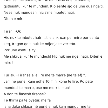
gjithashtu, kur te mundem. Kjo eshte ajo qe une dua nga ti.
Nese nuk mundesh, hic s’me mbetet hatri.
Diten e mire!
Tiran. -Ok
Hic nuk te mbetet hatri …ti e shkruan per mire por eshte
keq, tregon qe ti nuk ke ndjenja te verteta.
Por une ashtu si ty.
Me shkruaj kur te mundesh! Hic nuk me ngel hatri. Diten e
mire !
Turjak. -Tiranse a je lire me te marre (ne telef) ?.
Jam ne punë. Kam edhe 10 min. kohe te lire. Po pate
mundesi te marre, ose me merr ti mua!
A don te flasesh tiranse?
Te thirra pa te pyetur, me fal!
Isha duke shkuar në punë e nuk kam mundur me te