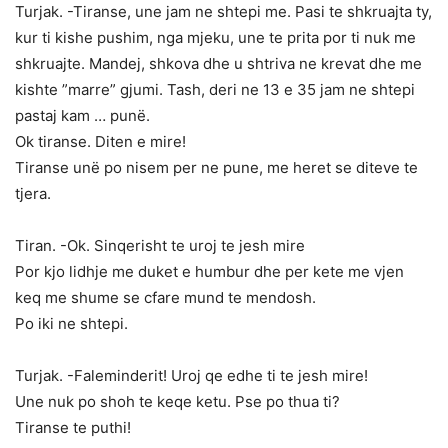
Turjak. -Tiranse, une jam ne shtepi me. Pasi te shkruajta ty,
kur ti kishe pushim, nga mjeku, une te prita por ti nuk me
shkruajte. Mandej, shkova dhe u shtriva ne krevat dhe me
kishte ”marre” gjumi. Tash, deri ne 13 e 35 jam ne shtepi
pastaj kam … punë.
Ok tiranse. Diten e mire!
Tiranse unë po nisem per ne pune, me heret se diteve te
tjera.
Tiran. -Ok. Sinqerisht te uroj te jesh mire
Por kjo lidhje me duket e humbur dhe per kete me vjen
keq me shume se cfare mund te mendosh.
Po iki ne shtepi.
Turjak. -Faleminderit! Uroj qe edhe ti te jesh mire!
Une nuk po shoh te keqe ketu. Pse po thua ti?
Tiranse te puthi!