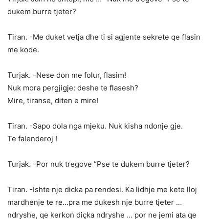
dukem burre tjeter?
Tiran. -Me duket vetja dhe ti si agjente sekrete qe flasin
me kode.
Turjak. -Nese don me folur, flasim!
Nuk mora pergjigje: deshe te flasesh?
Mire, tiranse, diten e mire!
Tiran. -Sapo dola nga mjeku. Nuk kisha ndonje gje.
Te falenderoj !
Turjak. -Por nuk tregove ”Pse te dukem burre tjeter?
Tiran. -Ishte nje dicka pa rendesi. Ka lidhje me kete lloj
mardhenje te re…pra me dukesh nje burre tjeter …
ndryshe, qe kerkon diçka ndryshe … por ne jemi ata qe