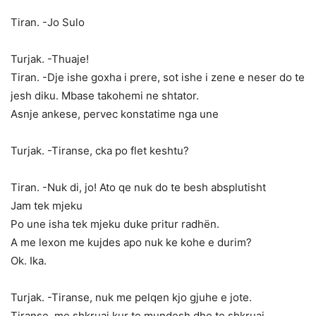
Tiran. -Jo Sulo
Turjak. -Thuaje!
Tiran. -Dje ishe goxha i prere, sot ishe i zene e neser do te
jesh diku. Mbase takohemi ne shtator.
Asnje ankese, pervec konstatime nga une
Turjak. -Tiranse, cka po flet keshtu?
Tiran. -Nuk di, jo! Ato qe nuk do te besh absplutisht
Jam tek mjeku
Po une isha tek mjeku duke pritur radhën.
A me lexon me kujdes apo nuk ke kohe e durim?
Ok. Ika.
Turjak. -Tiranse, nuk me pelqen kjo gjuhe e jote.
Tiranse, me shkruaj kur te mundesh dhe te shkruaj,