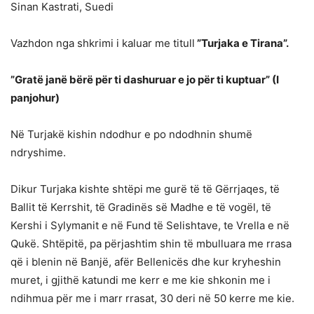
Sinan Kastrati, Suedi
Vazhdon nga shkrimi i kaluar me titull
”Turjaka e Tirana”.
”Gratë janë bërë për ti dashuruar e jo për ti kuptuar” (I
panjohur)
Në Turjakë kishin ndodhur e po ndodhnin shumë
ndryshime.
Dikur Turjaka kishte shtëpi me gurë të të Gërrjaqes, të
Ballit të Kerrshit, të Gradinës së Madhe e të vogël, të
Kershi i Sylymanit e në Fund të Selishtave, te Vrella e në
Qukë. Shtëpitë, pa përjashtim shin të mbulluara me rrasa
që i blenin në Banjë, afër Bellenicës dhe kur kryheshin
muret, i gjithë katundi me kerr e me kie shkonin me i
ndihmua për me i marr rrasat, 30 deri në 50 kerre me kie.