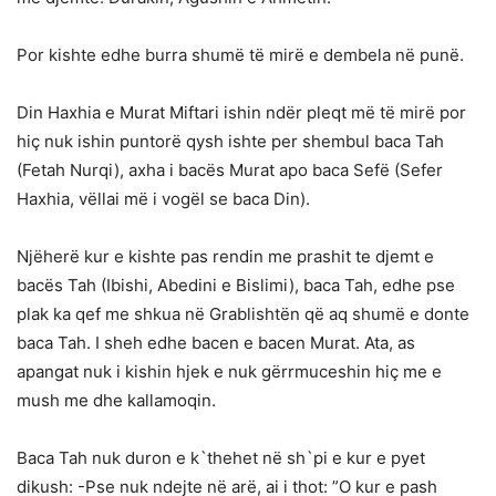
Por kishte edhe burra shumë të mirë e dembela në punë.
Din Haxhia e Murat Miftari ishin ndër pleqt më të mirë por
hiç nuk ishin puntorë qysh ishte per shembul baca Tah
(Fetah Nurqi), axha i bacës Murat apo baca Sefë (Sefer
Haxhia, vëllai më i vogël se baca Din).
Njëherë kur e kishte pas rendin me prashit te djemt e
bacës Tah (Ibishi, Abedini e Bislimi), baca Tah, edhe pse
plak ka qef me shkua në Grablishtën që aq shumë e donte
baca Tah. I sheh edhe bacen e bacen Murat. Ata, as
apangat nuk i kishin hjek e nuk gërrmuceshin hiç me e
mush me dhe kallamoqin.
Baca Tah nuk duron e k`thehet në sh`pi e kur e pyet
dikush: -Pse nuk ndejte në arë, ai i thot: ”O kur e pash