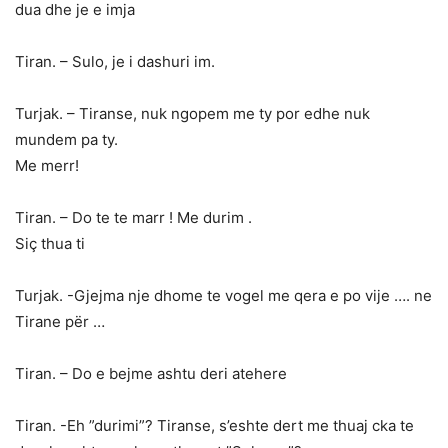
dua dhe je e imja
Tiran. – Sulo, je i dashuri im.
Turjak. – Tiranse, nuk ngopem me ty por edhe nuk
mundem pa ty.
Me merr!
Tiran. – Do te te marr ! Me durim .
Siç thua ti
Turjak. -Gjejma nje dhome te vogel me qera e po vije …. ne
Tirane për …
Tiran. – Do e bejme ashtu deri atehere
Tiran. -Eh ”durimi”? Tiranse, s’eshte dert me thuaj cka te