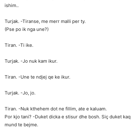
ishim..
Turjak. -Tiranse, me merr malli per ty.
(Pse po ik nga une?)
Tiran. -Ti ike.
Turjak. -Jo nuk kam ikur.
Tiran. -Une te ndjej qe ke ikur.
Turjak. -Jo, jo.
Tiran. -Nuk kthehem dot ne fillim, ate e kaluam.
Por kjo tani? -Duket dicka e stisur dhe bosh. Siç duket kaq
mund te bejme.