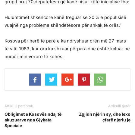
grupit prej 70 deputetësh që kanë nisur këtë iniciativë tha:
Hulumtimet shkencore kanë treguar se 20 % e popullsisë
vuajnë nga probleme shëndetësore për shkak të orës.”
Kosova për herë të parë e ka ndryshuar orën më 27 mars
të vitit 1983, kur ora ka shkuar përpara dhe është kaluar në
numërimin verore të kohës.
Artikulli paraprak
Artikulli tjetër
Obligimet e Kosovës ndaj të
Zgjidh njërin sy, dhe lexo
akuzuarve nga Gjykata
çfarë njeriu je
Speciale