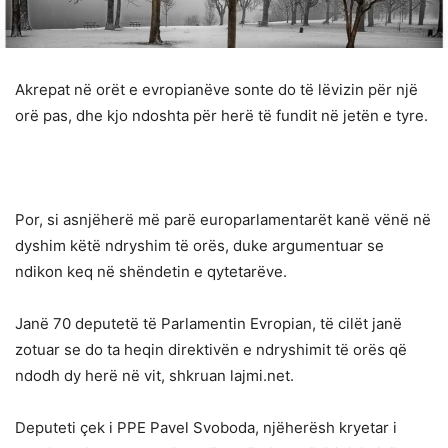
Akrepat në orët e evropianëve sonte do të lëvizin për një
orë pas, dhe kjo ndoshta për herë të fundit në jetën e tyre.
Por, si asnjëherë më parë europarlamentarët kanë vënë në
dyshim këtë ndryshim të orës, duke argumentuar se
ndikon keq në shëndetin e qytetarëve.
Janë 70 deputetë të Parlamentin Evropian, të cilët janë
zotuar se do ta heqin direktivën e ndryshimit të orës që
ndodh dy herë në vit, shkruan lajmi.net.
Deputeti çek i PPE Pavel Svoboda, njëherësh kryetar i