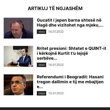
ARTIKUJ TË NGJASHËM
Gucatit i jepen barna shtesë në
Hagë dhe vizitohet nga mjeku,...
14.01.2022
VENDI
Rritet presioni: Shtetet e QUINT-it
i kërkojnë Kurtit t’u lejojë
serbëve...
14.01.2022
VENDI
Referendumi i Beogradit: Hasani
tregon dallimin e tij me mbajtjen
e...
13.01.2022
VENDI