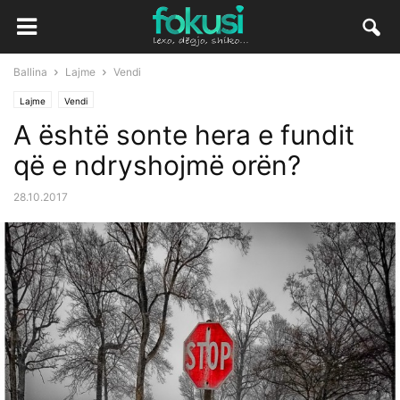
Ballina
Lajme
Vendi
Lajme
Vendi
A është sonte hera e fundit
që e ndryshojmë orën?
28.10.2017