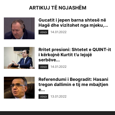
ARTIKUJ TË NGJASHËM
Gucatit i jepen barna shtesë në
Hagë dhe vizitohet nga mjeku,...
14.01.2022
VENDI
Rritet presioni: Shtetet e QUINT-it
i kërkojnë Kurtit t’u lejojë
serbëve...
14.01.2022
VENDI
Referendumi i Beogradit: Hasani
tregon dallimin e tij me mbajtjen
e...
13.01.2022
VENDI