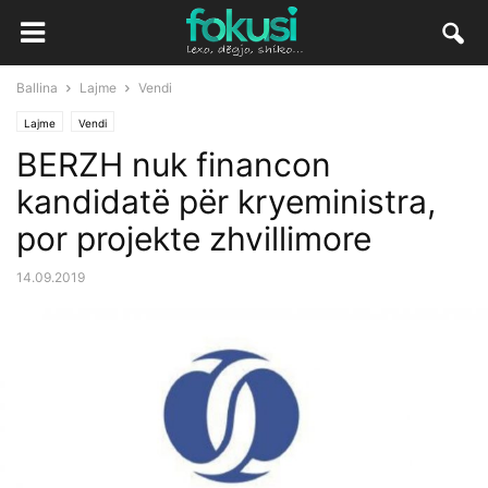
Ballina
Lajme
Vendi
Lajme
Vendi
BERZH nuk financon
kandidatë për kryeministra,
por projekte zhvillimore
14.09.2019