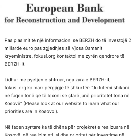
Pas plasimit të një informacioni se BERZH do të investojë 2
miliardë euro pas zgjedhjes së Vjosa Osmanit
kryeministre, fokusi.org kontaktoi me zyrën qendrore të
BERZH-it.
Lidhur me pyetjen e shtruar, nga zyra e BERZH-it,
fokusi.org ka marr përgjigje të shkurtër: “Ju lutemi shikoni
në faqen tonë që të lexoni se çfarë janë prioritetet tona në
Kosovë” (Please look at our website to learn what our
priorities are in Kosovo.).
Në faqen zyrtare ka të dhëna për projekret e realizuara në
Kosovë, në realizim etj.,si dhe prioritet për investime në