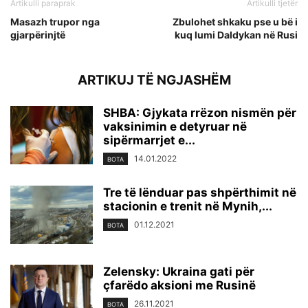
Artikulli paraprak
Artikulli tjetër
Masazh trupor nga
Zbulohet shkaku pse u bë i
gjarpërinjtë
kuq lumi Daldykan në Rusi
ARTIKUJ TË NGJASHËM
SHBA: Gjykata rrëzon nismën për
vaksinimin e detyruar në
sipërmarrjet e...
14.01.2022
BOTA
Tre të lënduar pas shpërthimit në
stacionin e trenit në Mynih,...
01.12.2021
BOTA
Zelensky: Ukraina gati për
çfarëdo aksioni me Rusinë
26.11.2021
BOTA