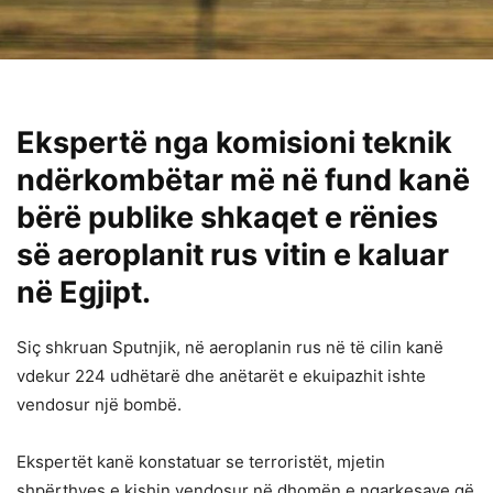
Ekspertë nga komisioni teknik
ndërkombëtar më në fund kanë
bërë publike shkaqet e rënies
së aeroplanit rus vitin e kaluar
në Egjipt.
Siç shkruan Sputnjik, në aeroplanin rus në të cilin kanë
vdekur 224 udhëtarë dhe anëtarët e ekuipazhit ishte
vendosur një bombë.
Ekspertët kanë konstatuar se terroristët, mjetin
shpërthyes e kishin vendosur në dhomën e ngarkesave që