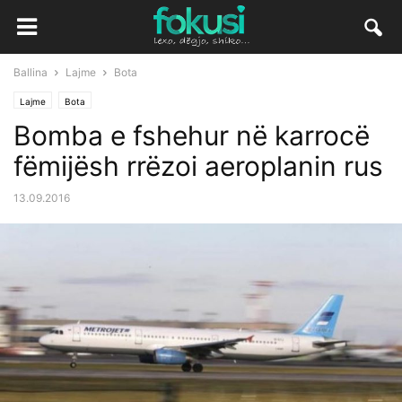
Ballina
Lajme
Bota
Lajme
Bota
Bomba e fshehur në karrocë
fëmijësh rrëzoi aeroplanin rus
13.09.2016