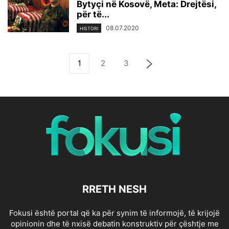
Bytyçi në Kosovë, Meta: Drejtësi,
për të...
08.07.2020
HISTORI
1
2
3
RRETH NESH
Fokusi është portal që ka për synim të informojë, të krijojë
opinionin dhe të nxisë debatin konstruktiv për çështje me