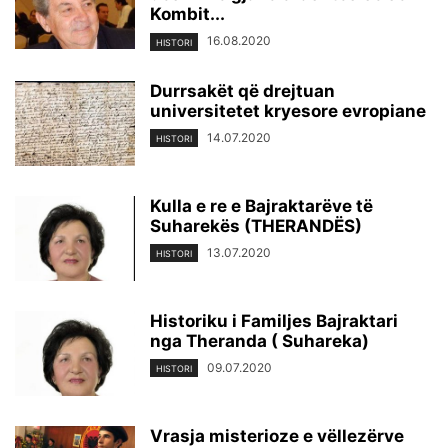
Kombit...
16.08.2020
HISTORI
Durrsakët që drejtuan
universitetet kryesore evropiane
14.07.2020
HISTORI
Kulla e re e Bajraktarëve të
Suharekës (THERANDËS)
13.07.2020
HISTORI
Historiku i Familjes Bajraktari
nga Theranda ( Suhareka)
09.07.2020
HISTORI
Vrasja misterioze e vëllezërve