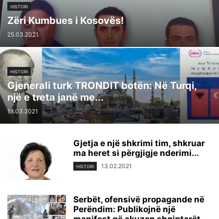
HISTORI
Zëri Kumbues i Kosovës!
25.03.2021
HISTORI
GjeneraIi turk TRONDlT botën: Në Turqi,
një e treta janë me...
18.03.2021
Gjetja e një shkrimi tim, shkruar
ma heret si përgjigje nderimi...
13.02.2021
HISTORI
Serbët, ofensivë propagande në
Perëndim: Publikojnë një