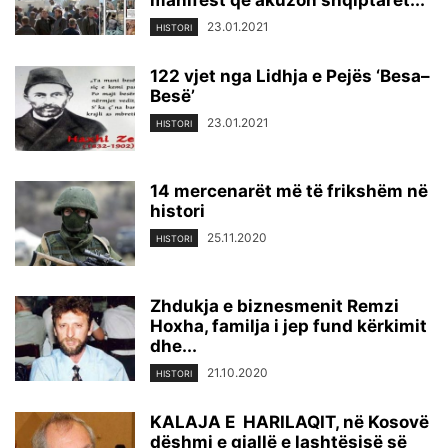
manifest që akuzon shqiptarët...
23.01.2021
HISTORI
122 vjet nga Lidhja e Pejës ‘Besa–
Besë’
23.01.2021
HISTORI
14 mercenarët më të frikshëm në
histori
25.11.2020
HISTORI
Zhdukja e biznesmenit Remzi
Hoxha, familja i jep fund kërkimit
dhe...
21.10.2020
HISTORI
KALAJA E HARILAQIT, në Kosovë
dëshmi e gjallë e lashtësisë së