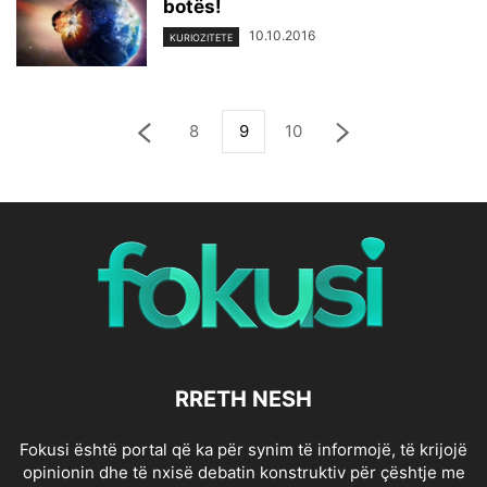
botës!
10.10.2016
KURIOZITETE
8
9
10
RRETH NESH
Fokusi është portal që ka për synim të informojë, të krijojë
opinionin dhe të nxisë debatin konstruktiv për çështje me