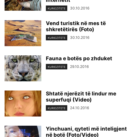
internetit
30.10.2016
KURIOZITETE
Vend turistik në mes të
shkretëtirës (Foto)
30.10.2016
KURIOZITETE
Fauna e botës po zhduket
29.10.2016
KURIOZITETE
Shtatë njerëzit të lindur me
superfuqi (Video)
24.10.2016
KURIOZITETE
Yinchuani, qyteti më inteligjent
në botë (Foto/Video)