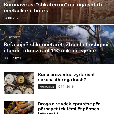
Koronavirusi “shkatërron” një nga shtatë
mrekullitë e botës
14.06.2020
KURIOZITETE
Befasojnë shkencëtarët: Zbulohet ushqimi
i fundit i dinozaurit 110 milionë-vjeçar
03.06.2020
Kur u prezantua zyrtarisht
sekona dhe nga kush?
04.11.2016
KURIOZITETE
Droga e re vdekjeprurëse për
përhapet tek fëmijët përmes