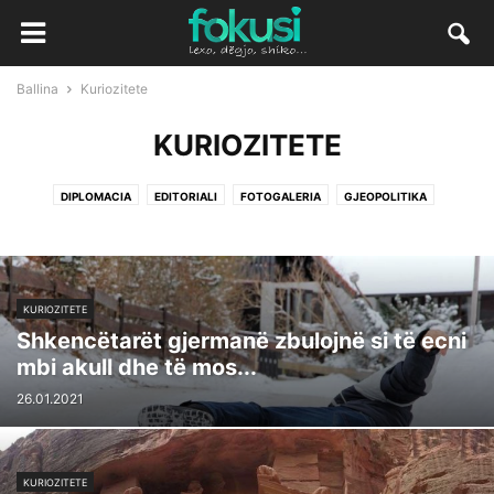
Ballina
Kuriozitete
KURIOZITETE
DIPLOMACIA
EDITORIALI
FOTOGALERIA
GJEOPOLITIKA
KURIOZITETE
Shkencëtarët gjermanë zbulojnë si të ecni
mbi akull dhe të mos...
26.01.2021
KURIOZITETE