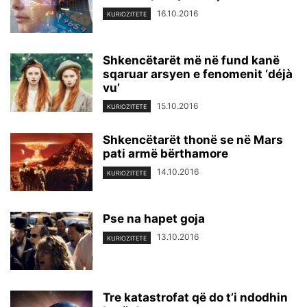
16.10.2016
KURIOZITETE
Shkencëtarët më në fund kanë
sqaruar arsyen e fenomenit ‘déjà
vu’
15.10.2016
KURIOZITETE
Shkencëtarët thonë se në Mars
pati armë bërthamore
14.10.2016
KURIOZITETE
Pse na hapet goja
13.10.2016
KURIOZITETE
Tre katastrofat që do t’i ndodhin