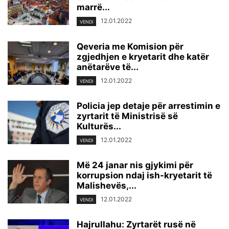
marrë...
12.01.2022
VENDI
Qeveria me Komision për
zgjedhjen e kryetarit dhe katër
anëtarëve të...
12.01.2022
VENDI
Policia jep detaje për arrestimin e
zyrtarit të Ministrisë së
Kulturës...
12.01.2022
VENDI
Më 24 janar nis gjykimi për
korrupsion ndaj ish-kryetarit të
Malishevës,...
12.01.2022
VENDI
Hajrullahu: Zyrtarët rusë në