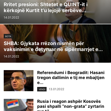
Rritet presioni: Shtetet e QUINT-it i
kërkojnë Kurtit t’u lejojë serbëve...
14.01.2022
BOTA
SHBA: Gjykata rrëzon nismën për
vaksinimin e detyruar në sipërmarrjet e...
14.01.2022
Referendumi i Beogradit: Hasani
tregon dallimin e tij me mbajtjen
e...
13.01.2022
VENDI
Rusia i reagon ashpër Kosovës
pasi shpalli “non-grata” zyrtarin