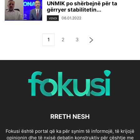
UNMIK po shërbejnë për ta
gërryer stabilitetin...
06.01.2022
VENDI
1
2
3
RRETH NESH
Fokusi është portal që ka për synim të informojë, të krijojë
opinionin dhe të nxisë debatin konstruktiv për çështje me