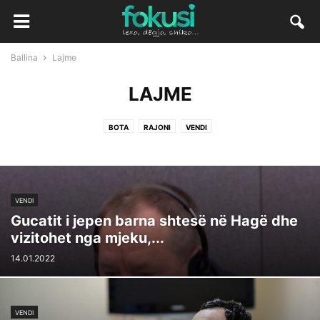
Ballina
Lajme
LAJME
BOTA
RAJONI
VENDI
VENDI
Gucatit i jepen barna shtesë në Hagë dhe
vizitohet nga mjeku,...
14.01.2022
VENDI