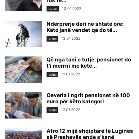
rus të...
13.01.2022
LAJME
Ndërprerje deri në shtatë orë:
Këto janë vendet që do të...
13.01.2022
VENDI
Që nga tani e tutje, pensionet do
t’i merrni me këtë...
12.01.2022
VENDI
Qeveria i ngrit pensionet në 100
euro për këto kategori
12.01.2022
VENDI
Afro 12 mijë shqiptarë të Luginës
së Preshevës ende s’kanë