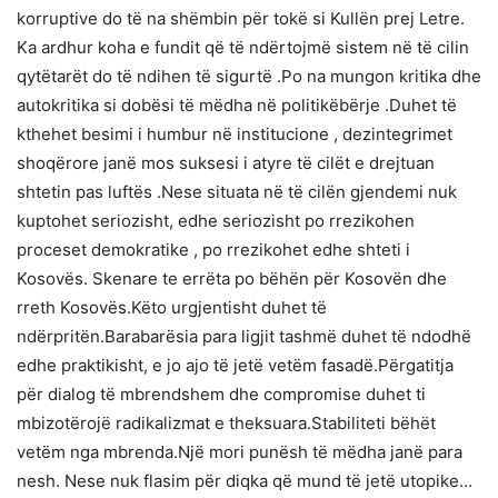
korruptive do të na shëmbin për tokë si Kullën prej Letre.
Ka ardhur koha e fundit që të ndërtojmë sistem në të cilin
qytëtarët do të ndihen të sigurtë .Po na mungon kritika dhe
autokritika si dobësi të mëdha në politikëbërje .Duhet të
kthehet besimi i humbur në institucione , dezintegrimet
shoqërore janë mos suksesi i atyre të cilët e drejtuan
shtetin pas luftës .Nese situata në të cilën gjendemi nuk
kuptohet seriozisht, edhe seriozisht po rrezikohen
proceset demokratike , po rrezikohet edhe shteti i
Kosovës. Skenare te errëta po bëhën për Kosovën dhe
rreth Kosovës.Këto urgjentisht duhet të
ndërpritën.Barabarësia para ligjit tashmë duhet të ndodhë
edhe praktikisht, e jo ajo të jetë vetëm fasadë.Përgatitja
për dialog të mbrendshem dhe compromise duhet ti
mbizotërojë radikalizmat e theksuara.Stabiliteti bëhët
vetëm nga mbrenda.Një mori punësh të mëdha janë para
nesh. Nese nuk flasim për diqka që mund të jetë utopike…