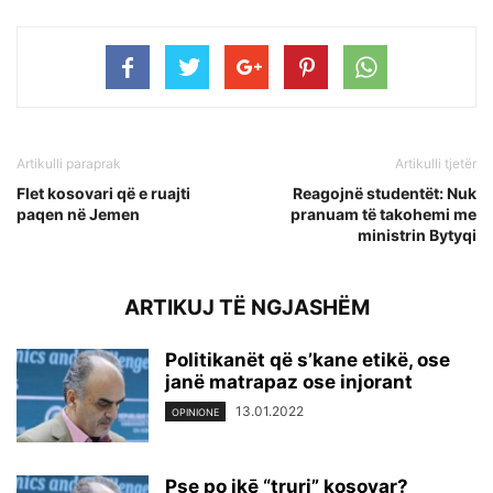
Artikulli paraprak
Artikulli tjetër
Flet kosovari që e ruajti
Reagojnë studentët: Nuk
paqen në Jemen
pranuam të takohemi me
ministrin Bytyqi
ARTIKUJ TË NGJASHËM
Politikanët që s’kane etikë, ose
janë matrapaz ose injorant
13.01.2022
OPINIONE
Pse po ikē “truri” kosovar?