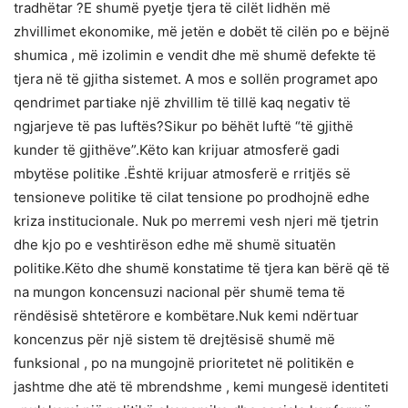
tradhëtar ?E shumë pyetje tjera të cilët lidhën më
zhvillimet ekonomike, më jetën e dobët të cilën po e bëjnë
shumica , më izolimin e vendit dhe më shumë defekte të
tjera në të gjitha sistemet. A mos e sollën programet apo
qendrimet partiake një zhvillim të tillë kaq negativ të
ngjarjeve të pas luftës?Sikur po bëhët luftë “të gjithë
kunder të gjithëve”.Këto kan krijuar atmosferë gadi
mbytëse politike .Është krijuar atmosferë e rritjës së
tensioneve politike të cilat tensione po prodhojnë edhe
kriza institucionale. Nuk po merremi vesh njeri më tjetrin
dhe kjo po e veshtirëson edhe më shumë situatën
politike.Këto dhe shumë konstatime të tjera kan bërë që të
na mungon koncensuzi nacional për shumë tema të
rëndësisë shtetërore e kombëtare.Nuk kemi ndërtuar
koncenzus për një sistem të drejtësisë shumë më
funksional , po na mungojnë prioritetet në politikën e
jashtme dhe atë të mbrendshme , kemi mungesë identiteti