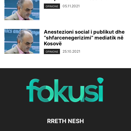
05.11.2021
OPINIONE
Anestezioni social i publikut dhe
“shfarcenegerizimi” mediatik në
Kosovë
25.10.2021
OPINIONE
RRETH NESH