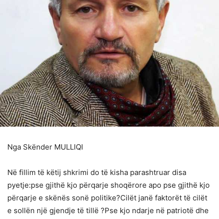
Nga Skënder MULLIQI
Në fillim të këtij shkrimi do të kisha parashtruar disa
pyetje:pse gjithë kjo përqarje shoqërore apo pse gjithë kjo
përqarje e skënës sonë politike?Cilët janë faktorët të cilët
e sollën një gjendje të tillë ?Pse kjo ndarje në patriotë dhe