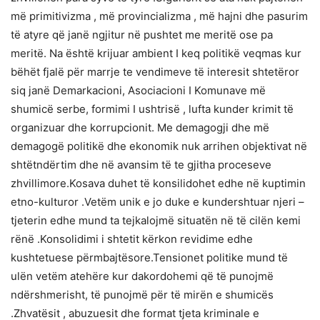
më primitivizma , më provincializma , më hajni dhe pasurim
të atyre që janë ngjitur në pushtet me meritë ose pa
meritë. Na është krijuar ambient I keq politikë veqmas kur
bëhët fjalë për marrje te vendimeve të interesit shtetëror
siq janë Demarkacioni, Asociacioni I Komunave më
shumicë serbe, formimi I ushtrisë , lufta kunder krimit të
organizuar dhe korrupcionit. Me demagogji dhe më
demagogë politikë dhe ekonomik nuk arrihen objektivat në
shtëtndërtim dhe në avansim të te gjitha proceseve
zhvillimore.Kosava duhet të konsilidohet edhe në kuptimin
etno-kulturor .Vetëm unik e jo duke e kundershtuar njeri –
tjeterin edhe mund ta tejkalojmë situatën në të cilën kemi
rënë .Konsolidimi i shtetit kërkon revidime edhe
kushtetuese përmbajtësore.Tensionet politike mund të
ulën vetëm atehëre kur dakordohemi që të punojmë
ndërshmerisht, të punojmë për të mirën e shumicës
.Zhvatësit , abuzuesit dhe format tjeta kriminale e