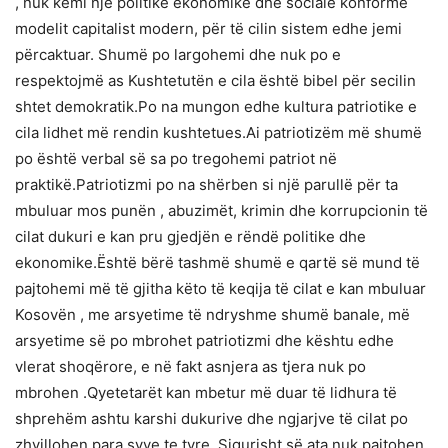
, nuk kemi një politikë ekonomike dhe sociale konformë
modelit capitalist modern, për të cilin sistem edhe jemi
përcaktuar. Shumë po largohemi dhe nuk po e
respektojmë as Kushtetutën e cila është bibel për secilin
shtet demokratik.Po na mungon edhe kultura patriotike e
cila lidhet më rendin kushtetues.Ai patriotizëm më shumë
po është verbal së sa po tregohemi patriot në
praktikë.Patriotizmi po na shërben si një parullë për ta
mbuluar mos punën , abuzimët, krimin dhe korrupcionin të
cilat dukuri e kan pru gjedjën e rëndë politike dhe
ekonomike.Është bërë tashmë shumë e qartë së mund të
pajtohemi më të gjitha këto të keqija të cilat e kan mbuluar
Kosovën , me arsyetime të ndryshme shumë banale, më
arsyetime së po mbrohet patriotizmi dhe kështu edhe
vlerat shoqërore, e në fakt asnjera as tjera nuk po
mbrohen .Qyetetarët kan mbetur më duar të lidhura të
shprehëm ashtu karshi dukurive dhe ngjarjve të cilat po
zhvillohen para syve te tyre .Sigurisht së ata nuk pajtohen