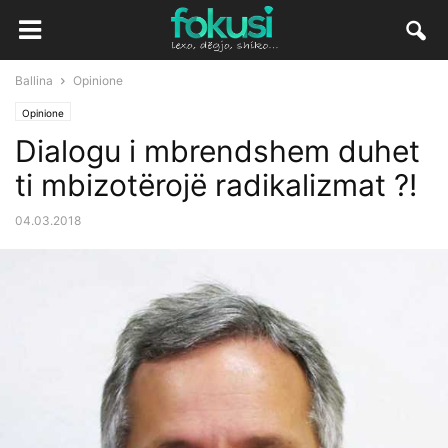
Ballina
Opinione
Opinione
Dialogu i mbrendshem duhet
ti mbizotërojë radikalizmat ?!
04.03.2018