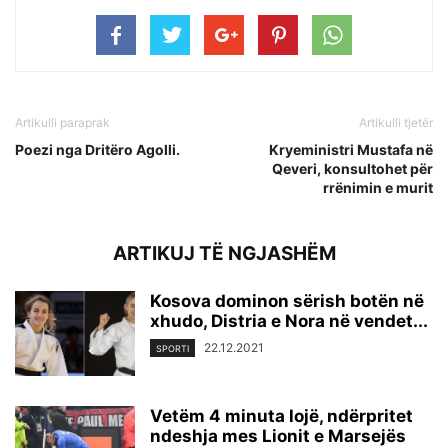
Artikulli paraprak
Artikulli tjetër
Poezi nga Dritëro Agolli.
Kryeministri Mustafa në
Qeveri, konsultohet për
rrënimin e murit
ARTIKUJ TË NGJASHËM
Kosova dominon sërish botën në
xhudo, Distria e Nora në vendet...
22.12.2021
SPORTI
Vetëm 4 minuta lojë, ndërpritet
ndeshja mes Lionit e Marsejës