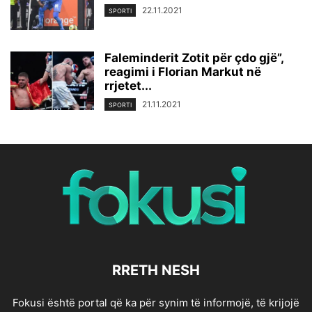
22.11.2021
SPORTI
Faleminderit Zotit për çdo gjë”,
reagimi i Florian Markut në
rrjetet...
21.11.2021
SPORTI
RRETH NESH
Fokusi është portal që ka për synim të informojë, të krijojë