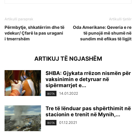
Artikulli paraprak
Artikulli tjetër
Përmbytje, shkatërrim dhe të
Oda Amerikane: Qeveria e re
vdekur/ Çfarë la pas uragani
të punojë më shumë në
i tmerrshëm
sundim më efikas të ligjit
ARTIKUJ TË NGJASHËM
SHBA: Gjykata rrëzon nismën për
vaksinimin e detyruar në
sipërmarrjet e...
14.01.2022
BOTA
Tre të lënduar pas shpërthimit në
stacionin e trenit në Mynih,...
01.12.2021
BOTA