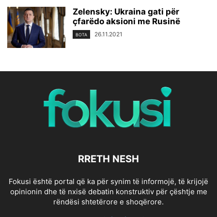
Zelensky: Ukraina gati për
çfarëdo aksioni me Rusinë
26.11.2021
BOTA
RRETH NESH
Fokusi është portal që ka për synim të informojë, të krijojë
opinionin dhe të nxisë debatin konstruktiv për çështje me
rëndësi shtetërore e shoqërore.