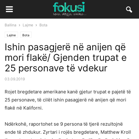
Ballina
Lajme
Bota
Lajme
Bota
Ishin pasagjerë në anijen që
mori flakë/ Gjenden trupat e
25 personave të vdekur
03.09.2019
Rojet bregdetare amerikane kanë gjetur trupat e pajetë të
25 personave, të cilët ishin pasagjerë në anijen që mori
flakë në Kaliforni.
Ndërkohë, raportohet se 9 persona të tjerë rezultojnë
ende të zhdukur. Zyrtari i rojës bregdetare, Matthew Kroll