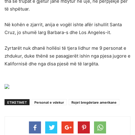
tha se trupat e gjetur janë mbytur në ujë, në përpjekje për
të shpëtuar.
Në kohën e zjarrit, anija e vogël ishte afër ishullit Santa
Cruz, jo shumë larg Barbara-s dhe Los Angeles-it.
Zyrtarët nuk dhanë hollësi të tjera lidhur me 9 personat e
zhdukur, duke thënë se pasagjerët ishin nga pjesa jugore e
Kalifornisë dhe nga disa pjesë më të largëta.
ETIKETIMET
Personat e vdekur
Rojet bregdetare amerikane