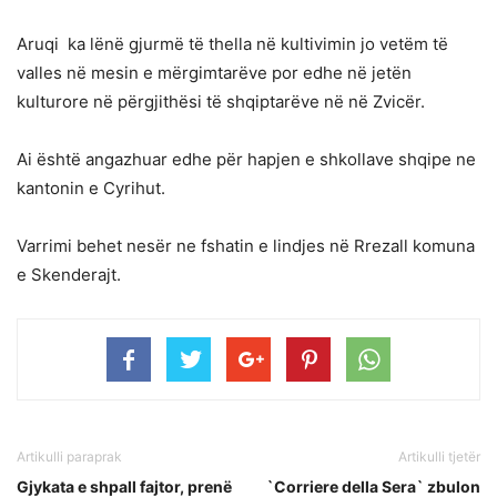
Aruqi ka lënë gjurmë të thella në kultivimin jo vetëm të
valles në mesin e mërgimtarëve por edhe në jetën
kulturore në përgjithësi të shqiptarëve në në Zvicër.
Ai është angazhuar edhe për hapjen e shkollave shqipe ne
kantonin e Cyrihut.
Varrimi behet nesër ne fshatin e lindjes në Rrezall komuna
e Skenderajt.
Artikulli paraprak
Artikulli tjetër
Gjykata e shpall fajtor, prenë
`Corriere della Sera` zbulon