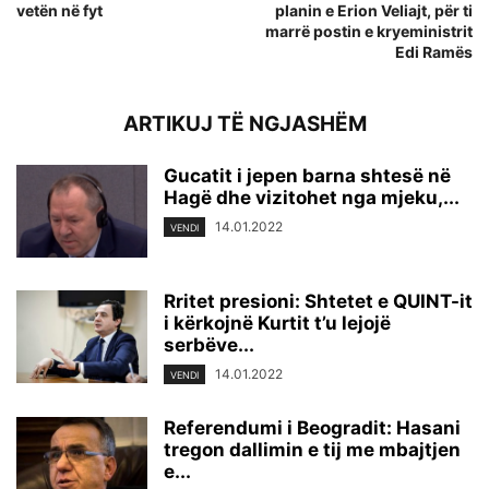
vetën në fyt
planin e Erion Veliajt, për ti
marrë postin e kryeministrit
Edi Ramës
ARTIKUJ TË NGJASHËM
Gucatit i jepen barna shtesë në
Hagë dhe vizitohet nga mjeku,...
14.01.2022
VENDI
Rritet presioni: Shtetet e QUINT-it
i kërkojnë Kurtit t’u lejojë
serbëve...
14.01.2022
VENDI
Referendumi i Beogradit: Hasani
tregon dallimin e tij me mbajtjen
e...