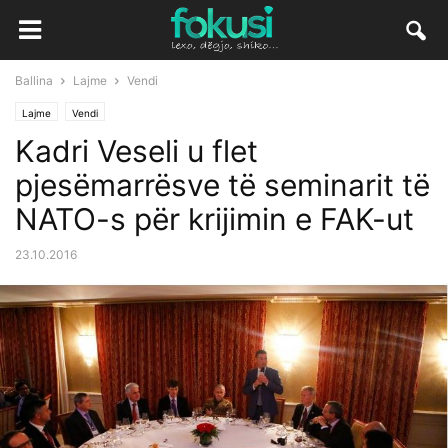
Ballina
Lajme
Vendi
Lajme
Vendi
Kadri Veseli u flet
pjesëmarrësve të seminarit të
NATO-s për krijimin e FAK-ut
23.10.2016