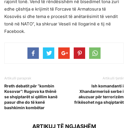
rajonit tonë. Vend të rëndësishëm në bisedimet tona zuri
edhe çështja e krijimit të Forcave të Armatosura të
Kosovës si dhe tema e procesit të anëtarësimit të vendit
tonë në NATO”, ka shkruar Veseli në llogarinë e tij në
Facebook.
Artikulli paraprak
Artikulli tjetër
Rreth debatit për “kombin
Ish komandanti i
Kosovar”: Rugova ka thënë
Xhandarmerisë serbe i
se shqiptarët si qëllim kanë
akuzuar për terrorizëm
pasur dhe do të kenë
frikësohet nga shqiptarët
bashkimin kombëtar
ARTIKUJ TË NGJASHËM