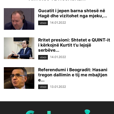
Gucatit i jepen barna shtesë në
Hagë dhe vizitohet nga mjeku,...
14.01.2022
VENDI
Rritet presioni: Shtetet e QUINT-it
i kërkojnë Kurtit t’u lejojë
serbëve...
14.01.2022
VENDI
Referendumi i Beogradit: Hasani
tregon dallimin e tij me mbajtjen
e...
13.01.2022
VENDI