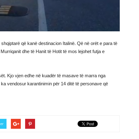
e shqiptarë që kanë destinacion Italinë. Që në orët e para të
urriqanit dhe të Hanit të Hotit të mos lejohet futja e
sët. Kjo vjen edhe në kuadër të masave të marra nga
a ka vendosur karantinimin për 14 ditë të personave që
ter