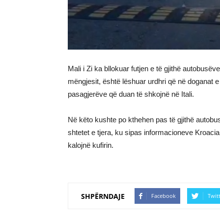
Mali i Zi ka bllokuar futjen e të gjithë autobusëv
mëngjesit, është lëshuar urdhri që në doganat e M
pasagjerëve që duan të shkojnë në Itali.
Në këto kushte po kthehen pas të gjithë autobu
shtetet e tjera, ku sipas informacioneve Kroaci
kalojnë kufirin.
SHPËRNDAJE
Facebook
Twit