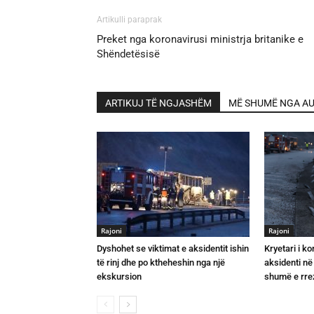
Artikulli paraprak
Preket nga koronavirusi ministrja britanike e
Shëndetësisë
ARTIKUJ TË NGJASHËM
MË SHUMË NGA AU
Rajoni
Rajoni
Dyshohet se viktimat e aksidentit ishin
Kryetari i k
të rinj dhe po ktheheshin nga një
aksidenti në
ekskursion
shumë e rr