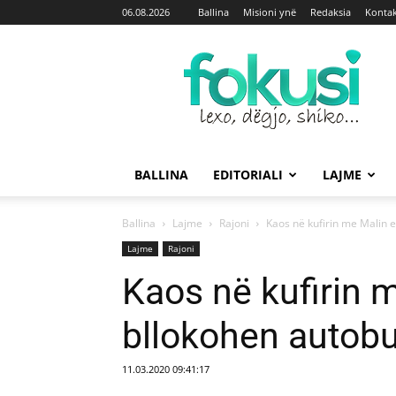
06.08.2026
Ballina
Misioni ynë
Redaksia
Kontak
Fokusi
BALLINA
EDITORIALI
LAJME
Ballina
Lajme
Rajoni
Kaos në kufirin me Malin e
Lajme
Rajoni
Kaos në kufirin m
bllokohen autobu
11.03.2020 09:41:17