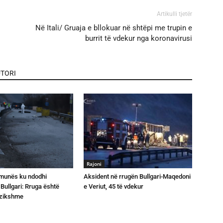
Artikulli tjetër
Në Itali/ Gruaja e bllokuar në shtëpi me trupin e
burrit të vdekur nga koronavirusi
TORI
Rajoni
omunës ku ndodhi
Aksident në rrugën Bullgari-Maqedoni
 Bullgari: Rruga është
e Veriut, 45 të vdekur
ezikshme