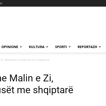
ti
OPINIONE
KULTURA
SPORTI
REPORTAZH
 Zi, bllokohen autobusët me shqiptarë
e Malin e Zi,
sët me shqiptarë