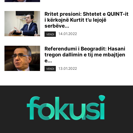
Rritet presioni: Shtetet e QUINT-it
i kërkojnë Kurtit t’u lejojë
serbëve...
14.01.2022
VENDI
Referendumi i Beogradit: Hasani
tregon dallimin e tij me mbajtjen
e...
13.01.2022
VENDI