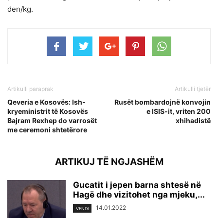
den/kg.
Artikulli paraprak
Artikulli tjetër
Qeveria e Kosovës: Ish-
Rusët bombardojnë konvojin
kryeministrit të Kosovës
e ISIS-it, vriten 200
Bajram Rexhep do varrosët
xhihadistë
me ceremoni shtetërore
ARTIKUJ TË NGJASHËM
Gucatit i jepen barna shtesë në
Hagë dhe vizitohet nga mjeku,...
14.01.2022
VENDI