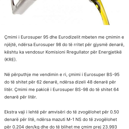
Çmimi i Eurosuper 95 dhe Eurodizelit mbeten me çmimin e
njëjtë, ndërsa Eurosuper 98 do të rritet për gjysmë denarë,
kështu ka vendosur Komisioni Rregullator për Energjetikë
(KRE).
Në përputhje me vendimin e ri, çmimi i Eurosuper BS-95
do të shitet për 62 denarë, ndërsa dizeli 48 denarë për
litër. Çmimi me pakicë i Eurosuper BS-98 do të shitet 64
denarë për litër.
Ekstra vaji i lehtë për amvisëri do të zvogëlohet për 0.50
denarë për litë, ndërsa mazuti M-1 NS do të zvogëlohet
për 0.204 den/kg dhe do të blihet me çmim prej 23.993