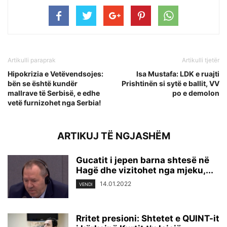
Artikulli paraprak
Artikulli tjetër
Hipokrizia e Vetëvendsojes:
Isa Mustafa: LDK e ruajti
bën se është kundër
Prishtinën si sytë e ballit, VV
mallrave të Serbisë, e edhe
po e demolon
vetë furnizohet nga Serbia!
ARTIKUJ TË NGJASHËM
Gucatit i jepen barna shtesë në
Hagë dhe vizitohet nga mjeku,...
14.01.2022
VENDI
Rritet presioni: Shtetet e QUINT-it