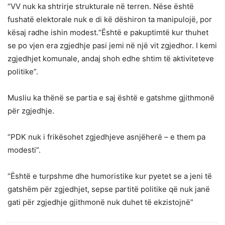
“VV nuk ka shtrirje strukturale në terren. Nëse është
fushatë elektorale nuk e di kë dëshiron ta manipulojë, por
kësaj radhe ishin modest.“Është e pakuptimtë kur thuhet
se po vjen era zgjedhje pasi jemi në një vit zgjedhor. I kemi
zgjedhjet komunale, andaj shoh edhe shtim të aktiviteteve
politike”.
Musliu ka thënë se partia e saj është e gatshme gjithmonë
për zgjedhje.
“PDK nuk i frikësohet zgjedhjeve asnjëherë – e them pa
modesti”.
“Është e turpshme dhe humoristike kur pyetet se a jeni të
gatshëm për zgjedhjet, sepse partitë politike që nuk janë
gati për zgjedhje gjithmonë nuk duhet të ekzistojnë”