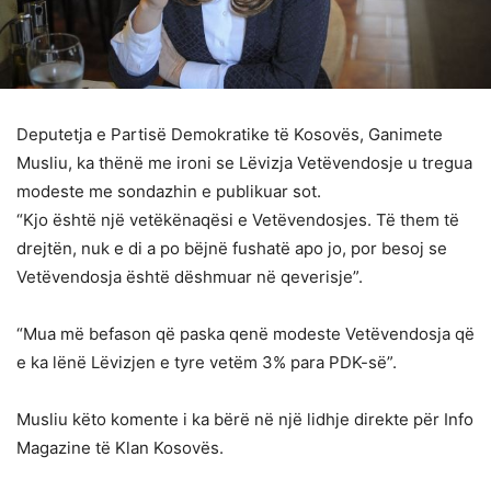
Deputetja e Partisë Demokratike të Kosovës, Ganimete
Musliu, ka thënë me ironi se Lëvizja Vetëvendosje u tregua
modeste me sondazhin e publikuar sot.
“Kjo është një vetëkënaqësi e Vetëvendosjes. Të them të
drejtën, nuk e di a po bëjnë fushatë apo jo, por besoj se
Vetëvendosja është dëshmuar në qeverisje”.
“Mua më befason që paska qenë modeste Vetëvendosja që
e ka lënë Lëvizjen e tyre vetëm 3% para PDK-së”.
Musliu këto komente i ka bërë në një lidhje direkte për Info
Magazine të Klan Kosovës.