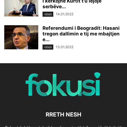
i kërkojnë Kurtit t’u lejojë
serbëve...
14.01.2022
VENDI
Referendumi i Beogradit: Hasani
tregon dallimin e tij me mbajtjen
e...
13.01.2022
VENDI
RRETH NESH