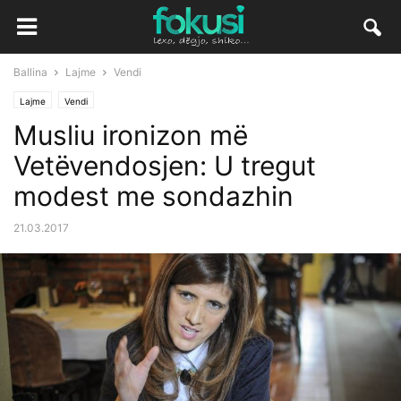
Ballina
Lajme
Vendi
Lajme
Vendi
Musliu ironizon më
Vetëvendosjen: U tregut
modest me sondazhin
21.03.2017